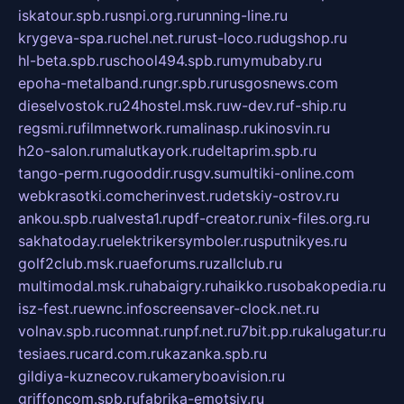
iskatour.spb.ru
snpi.org.ru
running-line.ru
krygeva-spa.ru
chel.net.ru
rust-loco.ru
dugshop.ru
hl-beta.spb.ru
school494.spb.ru
mymubaby.ru
epoha-metalband.ru
ngr.spb.ru
rusgosnews.com
dieselvostok.ru
24hostel.msk.ru
w-dev.ru
f-ship.ru
regsmi.ru
filmnetwork.ru
malinasp.ru
kinosvin.ru
h2o-salon.ru
malutkayork.ru
deltaprim.spb.ru
tango-perm.ru
gooddir.ru
sgv.su
multiki-online.com
webkrasotki.com
cherinvest.ru
detskiy-ostrov.ru
ankou.spb.ru
alvesta1.ru
pdf-creator.ru
nix-files.org.ru
sakhatoday.ru
elektrikersymboler.ru
sputnikyes.ru
golf2club.msk.ru
aeforums.ru
zallclub.ru
multimodal.msk.ru
habaigry.ru
haikko.ru
sobakopedia.ru
isz-fest.ru
ewnc.info
screensaver-clock.net.ru
volnav.spb.ru
comnat.ru
npf.net.ru
7bit.pp.ru
kalugatur.ru
tesiaes.ru
card.com.ru
kazanka.spb.ru
gildiya-kuznecov.ru
kameryboavision.ru
griffoncom.spb.ru
fabrika-emotsiy.ru