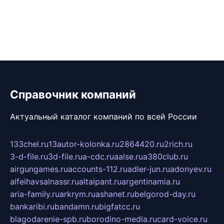
Справочник компаний
Актуальный каталог компаний по всей России
133chel.ru
13autor-kolonka.ru
2864420.ru
2rich.ru
3-d-file.ru
3d-file.ru
a-cdc.ru
aalse.ru
a380club.ru
airgungames.ru
accounts-112.ru
adler-jun.ru
adonyev.ru
alfeihavsalnassr.ru
altaipant.ru
argentinamia.ru
aria-family.ru
arkrym.ru
ashanet.ru
belgorod-day.ru
bankaribi.ru
bandamn.ru
bigfatcc.ru
blagodarenie-spb.ru
borodino-media.ru
card-voice.ru