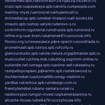
nsintermed.spb.ru
avtovirazh-24.ru
jazzq.ru
czecot.ru
cruizi.spb.ru
spasskaya.spb.ru
kniris.ru
vkpeople.com
maminy-mysli.ru
arionorel.ru
khuseniosif.ru
dotmediacup.spb.ru
mebel-tiraspol.ru
all-books.biz
vmauto.spb.ru
shop-astyle.ru
derevo-s.ru
contrinform.ru
gutserial.ru
mdrussia.spb.ru
monod.ru
refine.org.ru
uk-krein.ru
kamensk61.ru
zooclub.info
filonov.org.ru
технокамск.рф
ra-spectr.ru
ooodriada.ru
promelmash.spb.ru
ixtys.spb.ru
fccity.ru
glamourstudio.spb.ru
kola-nature.org
spbmaster.spb.ru
musicoutlet.ru
china.msk.ru
bulldog.su
grimm-online.ru
outlander.net.ru
maga.spb.ru
anime-sell.ru
keseloy.ru
газприборсервис.рф
karmin.spb.ru
shekswood.ru
tischlermebel.ru
automall66.ru
mag-vladimir.ru
yardbar.ru
kiwitour.spb.ru
indesign.com.ru
freestylemebel.ru
bany-samara.ru
rsei.ru
naidisvoyput.ru
mgsn-invest.ru
ipkamerasannce.ru
alicante-house.ru
ibelka74.ru
cozyhouse.info