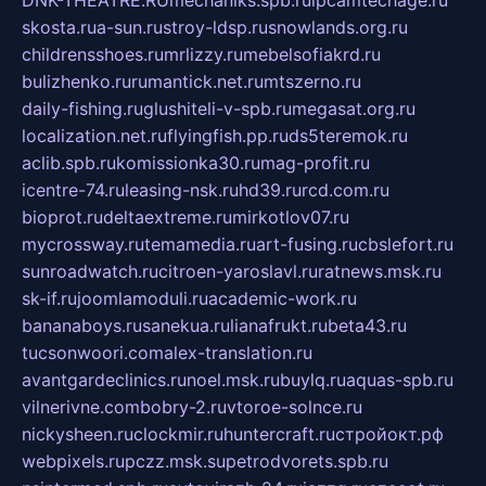
DNK-THEATRE.RU
mechaniks.spb.ru
ipcamtechage.ru
skosta.ru
a-sun.ru
stroy-ldsp.ru
snowlands.org.ru
childrensshoes.ru
mrlizzy.ru
mebelsofiakrd.ru
bulizhenko.ru
rumantick.net.ru
mtszerno.ru
daily-fishing.ru
glushiteli-v-spb.ru
megasat.org.ru
localization.net.ru
flyingfish.pp.ru
ds5teremok.ru
aclib.spb.ru
komissionka30.ru
mag-profit.ru
icentre-74.ru
leasing-nsk.ru
hd39.ru
rcd.com.ru
bioprot.ru
deltaextreme.ru
mirkotlov07.ru
mycrossway.ru
temamedia.ru
art-fusing.ru
cbslefort.ru
sunroadwatch.ru
citroen-yaroslavl.ru
ratnews.msk.ru
sk-if.ru
joomlamoduli.ru
academic-work.ru
bananaboys.ru
sanekua.ru
lianafrukt.ru
beta43.ru
tucsonwoori.com
alex-translation.ru
avantgardeclinics.ru
noel.msk.ru
buylq.ru
aquas-spb.ru
vilnerivne.com
bobry-2.ru
vtoroe-solnce.ru
nickysheen.ru
clockmir.ru
huntercraft.ru
стройокт.рф
webpixels.ru
pczz.msk.su
petrodvorets.spb.ru