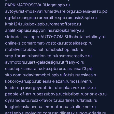
PARK-MATROSOVA.RU
agat.spb.ru
avtoyurist-moskva1.ru
hardware.org.ru
схема-авто.рф
dg-lab.ru
angrup.ru
recruiter.spb.ru
music8.spb.ru
krsk124.ru
kubok.spb.ru
romanofforex.ru
analitikaplus.ru
spyonline.ru
zosikamery.ru
sloboda-ural.pp.ru
AUTO-COM.SU
hohota.net
alimy.ru
online-z.com
aromat-vostoka.ru
otdelkaexp.ru
mobilvest.ru
bbd.net.ru
mebelshop.msk.ru
smp-forum.ru
bastion-td.ru
kosmoscreative.ru
avrmotors.ru
art-galadesign.ru
tiffany-c.ru
ecostep-samara.ru
d-p.spb.ru
галактика73.рф
sko.com.ru
davitamebel-spb.ru
fotsis.ru
tesiaes.ru
kokoroyari.spb.ru
blesna-kazan.ru
mossilver.ru
lenderoq.ru
sergeydobrin.ru
tochkazvuka.msk.ru
people-of-art.ru
bezzubova.ru
clubtibet.ru
orior-aks.ru
dynamoauto.ru
szk-favorit.ru
carlines.ru
flatnsk.ru
kingbolenskaner.ru
alex-motor.ru
astroline.net.ru
act1.spb.ru
polyglot.com.ru
gidlipetsk.ru
ooo-driada.ru