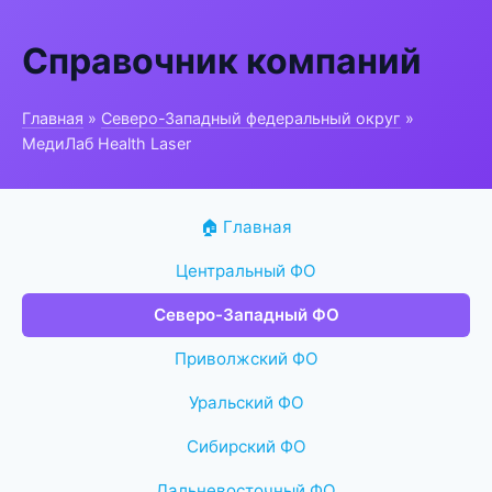
Справочник компаний
Главная
»
Северо-Западный федеральный округ
»
МедиЛаб Health Laser
🏠 Главная
Центральный ФО
Северо-Западный ФО
Приволжский ФО
Уральский ФО
Сибирский ФО
Дальневосточный ФО