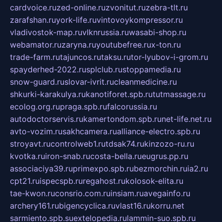
cardvoice.ru
zed-online.ru
zvonitut.ru
zebra-tlt.ru
zarafshan.ru
york-life.ru
vintovoykompressor.ru
vladivostok-map.ru
vlknrussia.ru
wasabi-shop.ru
webamator.ru
zaryna.ru
youtubefree.ru
x-ton.ru
trade-farm.ru
tajuncos.ru
taksu.ru
tor-lyubov-i-grom.ru
spayderhed-2022.ru
splclub.ru
stoppamedia.ru
snow-guard.ru
slovar-ivrit.ru
cleanmedicine.ru
shkurki-karakulya.ru
kanotiforet.spb.ru
tutmassage.ru
ecolog.org.ru
praga.spb.ru
falcorussia.ru
autodoctorservis.ru
kamertondom.spb.ru
net-life.net.ru
avto-vozim.ru
sakhcamera.ru
alliance-electro.spb.ru
stroyavt.ru
controlweb1.ru
tdsak74.ru
kinzozo-ru.ru
kvotka.ru
iron-snab.ru
costa-bella.ru
eugrus.pp.ru
associaciya39.ru
primexpo.spb.ru
bezmorchin.ru
ia2.ru
cpt21.ru
ispecspb.ru
regahost.ru
kolosok-elita.ru
tae-kwon.ru
consrio.com.ru
insiam.ru
avegainfo.ru
archery161.ru
bigencyclica.ru
vlast16.ru
korru.net
sarmiento.spb.su
extelopedia.ru
lammin-suo.spb.ru