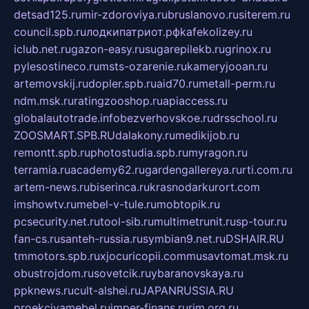
detsad125.ru
mir-zdoroviya.ru
bruslanovo.ru
siterem.ru
council.spb.ru
лодкипатриот.рф
kafekolizey.ru
iclub.net.ru
gazon-easy.ru
sugarepilekb.ru
grinox.ru
pylesostineco.ru
msts-ozarenie.ru
kameryjooan.ru
artemovskij.ru
dopler.spb.ru
aid70.ru
metall-perm.ru
ndm.msk.ru
ratingzooshop.ru
apiaccess.ru
globalautotrade.info
bezverhovskoe.ru
drsschool.ru
ZOOSMART.SPB.RU
dalakony.ru
medikijob.ru
remontt.spb.ru
photostudia.spb.ru
myragon.ru
terramia.ru
academy62.ru
gardengallereya.ru
rti.com.ru
artem-news.ru
biserinca.ru
krasnodarkurort.com
imshowtv.ru
mebel-v-tule.ru
mobtopik.ru
pcsecurity.net.ru
tool-sib.ru
multimetrunit.ru
sp-tour.ru
fan-cs.ru
santeh-russia.ru
symbian9.net.ru
DSHAIR.RU
tmmotors.spb.ru
xjocuricopii.com
musavtomat.msk.ru
obustrojdom.ru
sovetcik.ru
ybaranovskaya.ru
ppknews.ru
cult-alshei.ru
JAPANRUSSIA.RU
proekciyamebel.ru
imper-finans.ru
rim.org.ru