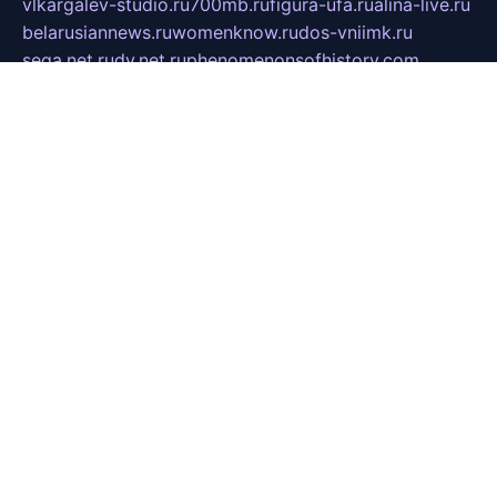
vlkargalev-studio.ru
700mb.ru
figura-ufa.ru
alina-live.ru
belarusiannews.ru
womenknow.ru
dos-vniimk.ru
sega.net.ru
dv.net.ru
phenomenonsofhistory.com
telesputnik.net.ru
wall.pp.ru
pylesosroidmi.ru
gtc-clan.ru
cligs.ru
bibikazap.ru
popova.org.ru
netwhistler.spb.ru
bellvil.ru
bonzon.ru
iss-vladik.ru
defiparis.net.ru
las-gryzas.ru
amku.ru
electednews.spb.ru
feather.org.ru
spar72.ru
tankiigri.ru
dominus.com.ru
ibtree.ru
sanykool.pp.ru
unixlib.org.ru
menatep.spb.ru
gartenterrassen.ru
printeka.ru
skvozilka.com.ru
parkovka-pub.ru
lovemobi.ru
art-ru.ru
emulatorz.com.ru
alucomp.com.ru
tatforum.com.ru
alternativa-profi.ru
dermakler.ru
artsurvey.ru
aredir.ru
khimspas.ru
centr-maxi.ru
2018r.ru
bort-stomer-defort.ru
professional2.ru
gibsons.ru
artselena.ru
art-pilot.ru
ingredient.spb.ru
npfpolimer.spb.ru
argentum.spb.ru
hom-edu.ru
af-num.ru
cashadvanceamericasev.org
trexp.spb.ru