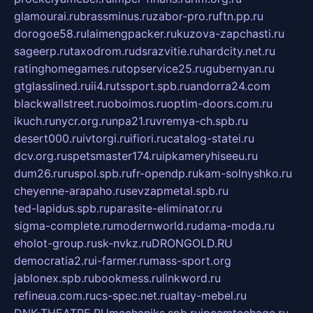
glamourai.ru
brassminus.ru
zabor-pro.ru
ftn.pp.ru
dorogoe58.ru
laimengpacker.ru
kuzova-zapchasti.ru
sageerp.ru
taxodrom.ru
dsrazvitie.ru
hardcity.net.ru
ratinghomegames.ru
topservice25.ru
gubernyan.ru
gtglasslined.ru
ii4.ru
tssport.spb.ru
andorra24.com
blackwallstreet.ru
oboimos.ru
optim-doors.com.ru
ikuch.ru
nycr.org.ru
npa21.ru
vremya-ch.spb.ru
desert000.ru
ivtorgi.ru
ifiori.ru
catalog-statei.ru
dcv.org.ru
spetsmaster174.ru
ipkameryhiseeu.ru
dum26.ru
ruspol.spb.ru
fr-opendp.ru
kam-solnyshko.ru
cheyenne-arapaho.ru
sevzapmetal.spb.ru
ted-lapidus.spb.ru
parasite-eliminator.ru
sigma-complete.ru
modernworld.ru
dama-moda.ru
eholot-group.ru
sk-nvkz.ru
DRONGOLD.RU
democratia2.ru
i-farmer.ru
mass-sport.org
jablonex.spb.ru
bookmess.ru
linkword.ru
refineua.com.ru
cs-spec.net.ru
altay-mebel.ru