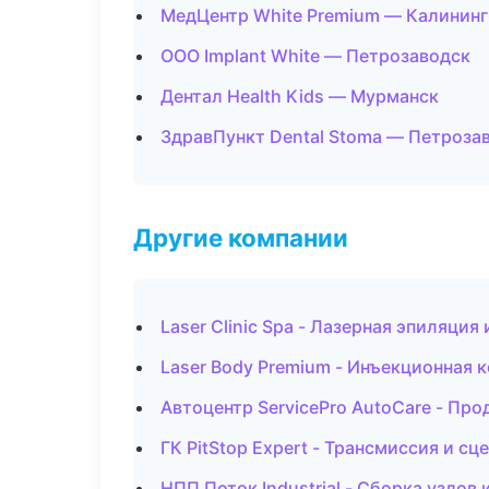
МедЦентр White Premium — Калинин
ООО Implant White — Петрозаводск
Дентал Health Kids — Мурманск
ЗдравПункт Dental Stoma — Петроза
Другие компании
Laser Clinic Spa - Лазерная эпиляци
Laser Body Premium - Инъекционная 
Автоцентр ServicePro AutoCare - Пр
ГК PitStop Expert - Трансмиссия и с
НПП Поток Industrial - Сборка узлов 