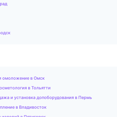
град
водск
я и омоложение в Омск
косметология в Тольятти
одажа и установка допоборудования в Пермь
цепление в Владивосток
и изделий в Пятигорск