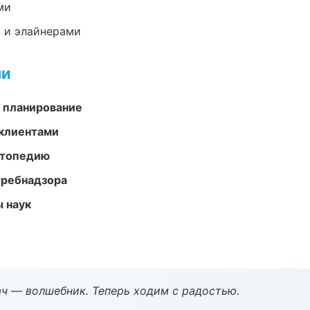
ми
 и элайнерами
ми
 планирование
 клиентами
ортопедию
требнадзора
ы наук
рач — волшебник. Теперь ходим с радостью.