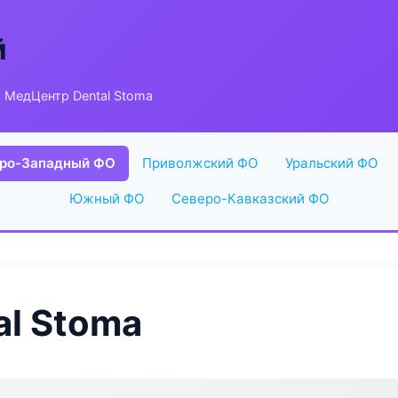
й
 МедЦентр Dental Stoma
ро-Западный ФО
Приволжский ФО
Уральский ФО
Южный ФО
Северо-Кавказский ФО
l Stoma