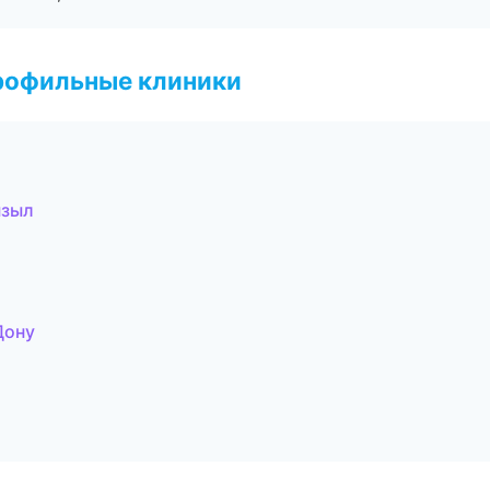
рофильные клиники
ызыл
Дону