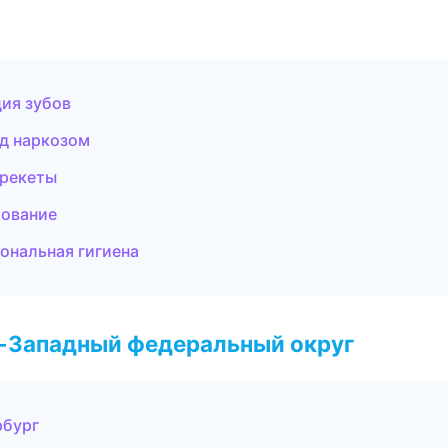
ия зубов
од наркозом
брекеты
рование
ональная гигиена
о-Западный федеральный округ
рбург