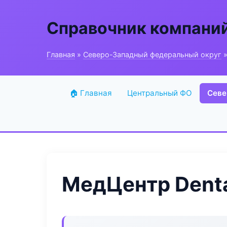
Справочник компани
Главная
»
Северо-Западный федеральный округ
»
🏠 Главная
Центральный ФО
Севе
МедЦентр Denta