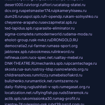
desert000.ru
ivtorgi.ru
ifiori.ru
catalog-statei.ru
dcv.org.ru
spetsmaster174.ru
ipkameryhiseeu.ru
dum26.ru
ruspol.spb.ru
fr-opendp.ru
kam-solnyshko.ru
cheyenne-arapaho.ru
sevzapmetal.spb.ru
ted-lapidus.spb.ru
parasite-eliminator.ru
sigma-complete.ru
modernworld.ru
dama-moda.ru
eholot-group.ru
sk-nvkz.ru
DRONGOLD.RU
democratia2.ru
i-farmer.ru
mass-sport.org
jablonex.spb.ru
bookmess.ru
linkword.ru
refineua.com.ru
cs-spec.net.ru
altay-mebel.ru
DNK-THEATRE.RU
mechaniks.spb.ru
ipcamtechage.ru
skosta.ru
a-sun.ru
stroy-ldsp.ru
snowlands.org.ru
childrensshoes.ru
mrlizzy.ru
mebelsofiakrd.ru
bulizhenko.ru
rumantick.net.ru
mtszerno.ru
daily-fishing.ru
glushiteli-v-spb.ru
megasat.org.ru
localization.net.ru
flyingfish.pp.ru
ds5teremok.ru
aclib.spb.ru
komissionka30.ru
mag-profit.ru
icentre-74.ru
leasing-nsk.ru
hd39.ru
rcd.com.ru