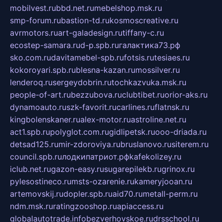
mobilvest.ru
bbd.net.ru
mebelshop.msk.ru
smp-forum.ru
bastion-td.ru
kosmoscreative.ru
avrmotors.ru
art-galadesign.ru
tiffany-c.ru
ecostep-samara.ru
d-p.spb.ru
галактика73.рф
sko.com.ru
davitamebel-spb.ru
fotsis.ru
tesiaes.ru
kokoroyari.spb.ru
blesna-kazan.ru
mossilver.ru
lenderoq.ru
sergeydobrin.ru
tochkazvuka.msk.ru
people-of-art.ru
bezzubova.ru
clubtibet.ru
orior-aks.ru
dynamoauto.ru
szk-favorit.ru
carlines.ru
flatnsk.ru
kingbolenskaner.ru
alex-motor.ru
astroline.net.ru
act1.spb.ru
polyglot.com.ru
gidlipetsk.ru
ooo-driada.ru
detsad125.ru
mir-zdoroviya.ru
bruslanovo.ru
siterem.ru
council.spb.ru
лодкипатриот.рф
kafekolizey.ru
iclub.net.ru
gazon-easy.ru
sugarepilekb.ru
grinox.ru
pylesostineco.ru
msts-ozarenie.ru
kameryjooan.ru
artemovskij.ru
dopler.spb.ru
aid70.ru
metall-perm.ru
ndm.msk.ru
ratingzooshop.ru
apiaccess.ru
globalautotrade.info
bezverhovskoe.ru
drsschool.ru