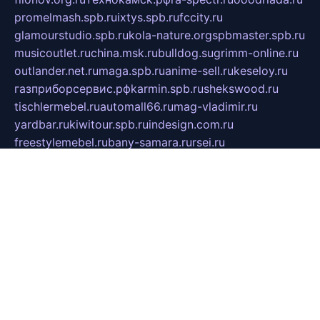
promelmash.spb.ru
ixtys.spb.ru
fccity.ru
glamourstudio.spb.ru
kola-nature.org
spbmaster.spb.ru
musicoutlet.ru
china.msk.ru
bulldog.su
grimm-online.ru
outlander.net.ru
maga.spb.ru
anime-sell.ru
keseloy.ru
газприборсервис.рф
karmin.spb.ru
shekswood.ru
tischlermebel.ru
automall66.ru
mag-vladimir.ru
yardbar.ru
kiwitour.spb.ru
indesign.com.ru
freestylemebel.ru
bany-samara.ru
rsei.ru
naidisvoyput.ru
mgsn-invest.ru
ipkamerasannce.ru
alicante-house.ru
ibelka74.ru
cozyhouse.info
vlkargalev-studio.ru
700mb.ru
figura-ufa.ru
alina-live.ru
belarusiannews.ru
womenknow.ru
dos-vniimk.ru
sega.net.ru
dv.net.ru
phenomenonsofhistory.com
telesputnik.net.ru
wall.pp.ru
pylesosroidmi.ru
gtc-clan.ru
cligs.ru
bibikazap.ru
popova.org.ru
netwhistler.spb.ru
bellvil.ru
bonzon.ru
iss-vladik.ru
defiparis.net.ru
las-gryzas.ru
amku.ru