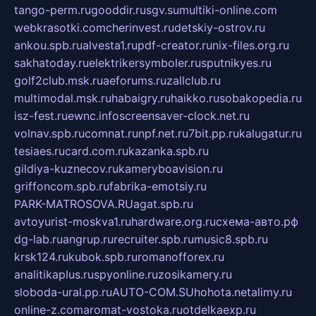
tango-perm.ru
gooddir.ru
sgv.su
multiki-online.com
webkrasotki.com
cherinvest.ru
detskiy-ostrov.ru
ankou.spb.ru
alvesta1.ru
pdf-creator.ru
nix-files.org.ru
sakhatoday.ru
elektrikersymboler.ru
sputnikyes.ru
golf2club.msk.ru
aeforums.ru
zallclub.ru
multimodal.msk.ru
habaigry.ru
haikko.ru
sobakopedia.ru
isz-fest.ru
ewnc.info
screensaver-clock.net.ru
volnav.spb.ru
comnat.ru
npf.net.ru
7bit.pp.ru
kalugatur.ru
tesiaes.ru
card.com.ru
kazanka.spb.ru
gildiya-kuznecov.ru
kameryboavision.ru
griffoncom.spb.ru
fabrika-emotsiy.ru
PARK-MATROSOVA.RU
agat.spb.ru
avtoyurist-moskva1.ru
hardware.org.ru
схема-авто.рф
dg-lab.ru
angrup.ru
recruiter.spb.ru
music8.spb.ru
krsk124.ru
kubok.spb.ru
romanofforex.ru
analitikaplus.ru
spyonline.ru
zosikamery.ru
sloboda-ural.pp.ru
AUTO-COM.SU
hohota.net
alimy.ru
online-z.com
aromat-vostoka.ru
otdelkaexp.ru