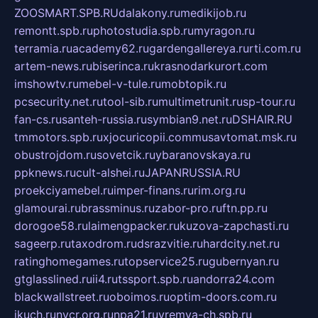
ZOOSMART.SPB.RU
dalakony.ru
medikijob.ru
remontt.spb.ru
photostudia.spb.ru
myragon.ru
terramia.ru
academy62.ru
gardengallereya.ru
rti.com.ru
artem-news.ru
biserinca.ru
krasnodarkurort.com
imshowtv.ru
mebel-v-tule.ru
mobtopik.ru
pcsecurity.net.ru
tool-sib.ru
multimetrunit.ru
sp-tour.ru
fan-cs.ru
santeh-russia.ru
symbian9.net.ru
DSHAIR.RU
tmmotors.spb.ru
xjocuricopii.com
musavtomat.msk.ru
obustrojdom.ru
sovetcik.ru
ybaranovskaya.ru
ppknews.ru
cult-alshei.ru
JAPANRUSSIA.RU
proekciyamebel.ru
imper-finans.ru
rim.org.ru
glamourai.ru
brassminus.ru
zabor-pro.ru
ftn.pp.ru
dorogoe58.ru
laimengpacker.ru
kuzova-zapchasti.ru
sageerp.ru
taxodrom.ru
dsrazvitie.ru
hardcity.net.ru
ratinghomegames.ru
topservice25.ru
gubernyan.ru
gtglasslined.ru
ii4.ru
tssport.spb.ru
andorra24.com
blackwallstreet.ru
oboimos.ru
optim-doors.com.ru
ikuch.ru
nycr.org.ru
npa21.ru
vremya-ch.spb.ru