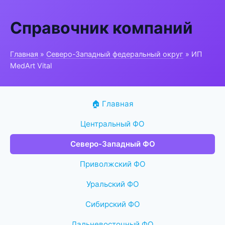
Справочник компаний
Главная
»
Северо-Западный федеральный округ
» ИП
MedArt Vital
🏠 Главная
Центральный ФО
Северо-Западный ФО
Приволжский ФО
Уральский ФО
Сибирский ФО
Дальневосточный ФО