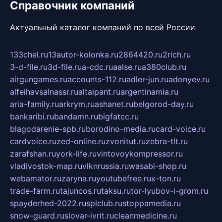
Справочник компаний
Актуальный каталог компаний по всей России
133chel.ru
13autor-kolonka.ru
2864420.ru
2rich.ru
3-d-file.ru
3d-file.ru
a-cdc.ru
aalse.ru
a380club.ru
airgungames.ru
accounts-112.ru
adler-jun.ru
adonyev.ru
alfeihavsalnassr.ru
altaipant.ru
argentinamia.ru
aria-family.ru
arkrym.ru
ashanet.ru
belgorod-day.ru
bankaribi.ru
bandamn.ru
bigfatcc.ru
blagodarenie-spb.ru
borodino-media.ru
card-voice.ru
cardvoice.ru
zed-online.ru
zvonitut.ru
zebra-tlt.ru
zarafshan.ru
york-life.ru
vintovoykompressor.ru
vladivostok-map.ru
vlknrussia.ru
wasabi-shop.ru
webamator.ru
zaryna.ru
youtubefree.ru
x-ton.ru
trade-farm.ru
tajuncos.ru
taksu.ru
tor-lyubov-i-grom.ru
spayderhed-2022.ru
splclub.ru
stoppamedia.ru
snow-guard.ru
slovar-ivrit.ru
cleanmedicine.ru