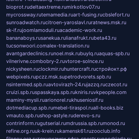
bioprot.ru
deltaextreme.ru
mirkotlov07.ru
mycrossway.ru
temamedia.ru
art-fusing.ru
cbslefort.ru
sunroadwatch.ru
citroen-yaroslavl.ru
ratnews.msk.ru
sk-if.ru
joomlamoduli.ru
academic-work.ru
bananaboys.ru
sanekua.ru
lianafrukt.ru
beta43.ru
tucsonwoori.com
alex-translation.ru
avantgardeclinics.ru
noel.msk.ru
buylq.ru
aquas-spb.ru
vilnerivne.com
bobry-2.ru
vtoroe-solnce.ru
nickysheen.ru
clockmir.ru
huntercraft.ru
стройокт.рф
webpixels.ru
pczz.msk.su
petrodvorets.spb.ru
nsintermed.spb.ru
avtovirazh-24.ru
jazzq.ru
czecot.ru
cruizi.spb.ru
spasskaya.spb.ru
kniris.ru
vkpeople.com
maminy-mysli.ru
arionorel.ru
khuseniosif.ru
dotmediacup.spb.ru
mebel-tiraspol.ru
all-books.biz
vmauto.spb.ru
shop-astyle.ru
derevo-s.ru
contrinform.ru
gutserial.ru
mdrussia.spb.ru
monod.ru
refine.org.ru
uk-krein.ru
kamensk61.ru
zooclub.info
filonov.org.ru
технокамск.рф
ra-spectr.ru
ooodriada.ru