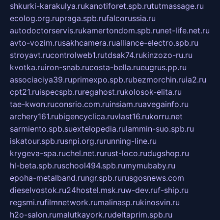
shkurki-karakulya.ru
kanotiforet.spb.ru
tutmassage.ru
ecolog.org.ru
praga.spb.ru
falcorussia.ru
autodoctorservis.ru
kamertondom.spb.ru
net-life.net.ru
avto-vozim.ru
sakhcamera.ru
alliance-electro.spb.ru
stroyavt.ru
controlweb1.ru
tdsak74.ru
kinzozo-ru.ru
kvotka.ru
iron-snab.ru
costa-bella.ru
eugrus.pp.ru
associaciya39.ru
primexpo.spb.ru
bezmorchin.ru
ia2.ru
cpt21.ru
ispecspb.ru
regahost.ru
kolosok-elita.ru
tae-kwon.ru
consrio.com.ru
insiam.ru
avegainfo.ru
archery161.ru
bigencyclica.ru
vlast16.ru
korru.net
sarmiento.spb.su
extelopedia.ru
lammin-suo.spb.ru
iskatour.spb.ru
snpi.org.ru
running-line.ru
krygeva-spa.ru
chel.net.ru
rust-loco.ru
dugshop.ru
hl-beta.spb.ru
school494.spb.ru
mymubaby.ru
epoha-metalband.ru
ngr.spb.ru
rusgosnews.com
dieselvostok.ru
24hostel.msk.ru
w-dev.ru
f-ship.ru
regsmi.ru
filmnetwork.ru
malinasp.ru
kinosvin.ru
h2o-salon.ru
malutkayork.ru
deltaprim.spb.ru