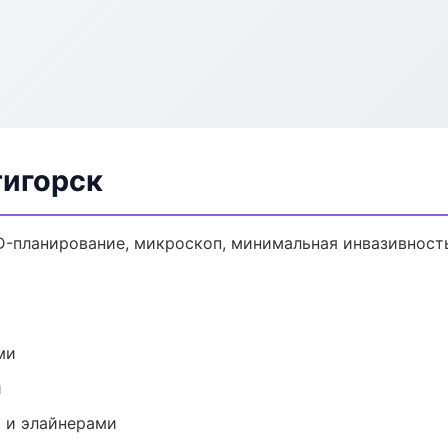
тигорск
D-планирование, микроскоп, минимальная инвазивност
ми
и
 и элайнерами