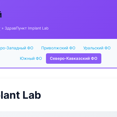
й
г
» ЗдравПункт Implant Lab
ро-Западный ФО
Приволжский ФО
Уральский ФО
Южный ФО
Северо-Кавказский ФО
lant Lab