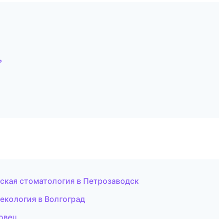
ь
ческая стоматология в Петрозаводск
некология в Волгоград
повец