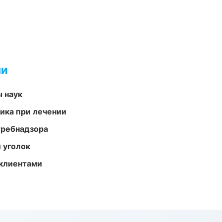
ми
ы наук
тика при лечении
требнадзора
 уголок
 клиентами