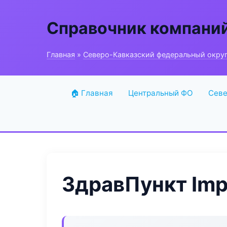
Справочник компани
Главная
»
Северо-Кавказский федеральный окру
🏠 Главная
Центральный ФО
Севе
ЗдравПункт Imp