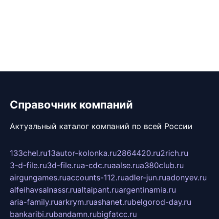
Справочник компаний
Актуальный каталог компаний по всей России
133chel.ru
13autor-kolonka.ru
2864420.ru
2rich.ru
3-d-file.ru
3d-file.ru
a-cdc.ru
aalse.ru
a380club.ru
airgungames.ru
accounts-112.ru
adler-jun.ru
adonyev.ru
alfeihavsalnassr.ru
altaipant.ru
argentinamia.ru
aria-family.ru
arkrym.ru
ashanet.ru
belgorod-day.ru
bankaribi.ru
bandamn.ru
bigfatcc.ru