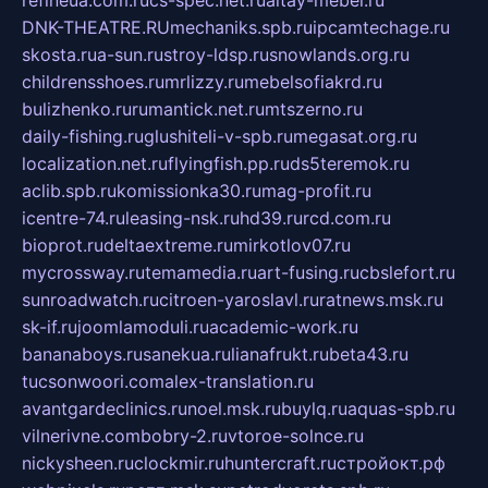
refineua.com.ru
cs-spec.net.ru
altay-mebel.ru
DNK-THEATRE.RU
mechaniks.spb.ru
ipcamtechage.ru
skosta.ru
a-sun.ru
stroy-ldsp.ru
snowlands.org.ru
childrensshoes.ru
mrlizzy.ru
mebelsofiakrd.ru
bulizhenko.ru
rumantick.net.ru
mtszerno.ru
daily-fishing.ru
glushiteli-v-spb.ru
megasat.org.ru
localization.net.ru
flyingfish.pp.ru
ds5teremok.ru
aclib.spb.ru
komissionka30.ru
mag-profit.ru
icentre-74.ru
leasing-nsk.ru
hd39.ru
rcd.com.ru
bioprot.ru
deltaextreme.ru
mirkotlov07.ru
mycrossway.ru
temamedia.ru
art-fusing.ru
cbslefort.ru
sunroadwatch.ru
citroen-yaroslavl.ru
ratnews.msk.ru
sk-if.ru
joomlamoduli.ru
academic-work.ru
bananaboys.ru
sanekua.ru
lianafrukt.ru
beta43.ru
tucsonwoori.com
alex-translation.ru
avantgardeclinics.ru
noel.msk.ru
buylq.ru
aquas-spb.ru
vilnerivne.com
bobry-2.ru
vtoroe-solnce.ru
nickysheen.ru
clockmir.ru
huntercraft.ru
стройокт.рф