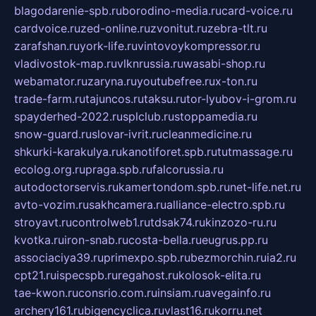
blagodarenie-spb.ru
borodino-media.ru
card-voice.ru
cardvoice.ru
zed-online.ru
zvonitut.ru
zebra-tlt.ru
zarafshan.ru
york-life.ru
vintovoykompressor.ru
vladivostok-map.ru
vlknrussia.ru
wasabi-shop.ru
webamator.ru
zaryna.ru
youtubefree.ru
x-ton.ru
trade-farm.ru
tajuncos.ru
taksu.ru
tor-lyubov-i-grom.ru
spayderhed-2022.ru
splclub.ru
stoppamedia.ru
snow-guard.ru
slovar-ivrit.ru
cleanmedicine.ru
shkurki-karakulya.ru
kanotiforet.spb.ru
tutmassage.ru
ecolog.org.ru
praga.spb.ru
falcorussia.ru
autodoctorservis.ru
kamertondom.spb.ru
net-life.net.ru
avto-vozim.ru
sakhcamera.ru
alliance-electro.spb.ru
stroyavt.ru
controlweb1.ru
tdsak74.ru
kinzozo-ru.ru
kvotka.ru
iron-snab.ru
costa-bella.ru
eugrus.pp.ru
associaciya39.ru
primexpo.spb.ru
bezmorchin.ru
ia2.ru
cpt21.ru
ispecspb.ru
regahost.ru
kolosok-elita.ru
tae-kwon.ru
consrio.com.ru
insiam.ru
avegainfo.ru
archery161.ru
bigencyclica.ru
vlast16.ru
korru.net