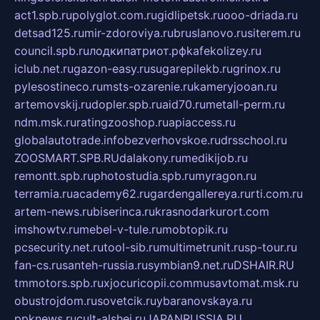
act1.spb.ru
polyglot.com.ru
gidlipetsk.ru
ooo-driada.ru
detsad125.ru
mir-zdoroviya.ru
bruslanovo.ru
siterem.ru
council.spb.ru
лодкипатриот.рф
kafekolizey.ru
iclub.net.ru
gazon-easy.ru
sugarepilekb.ru
grinox.ru
pylesostineco.ru
msts-ozarenie.ru
kameryjooan.ru
artemovskij.ru
dopler.spb.ru
aid70.ru
metall-perm.ru
ndm.msk.ru
ratingzooshop.ru
apiaccess.ru
globalautotrade.info
bezverhovskoe.ru
drsschool.ru
ZOOSMART.SPB.RU
dalakony.ru
medikijob.ru
remontt.spb.ru
photostudia.spb.ru
myragon.ru
terramia.ru
academy62.ru
gardengallereya.ru
rti.com.ru
artem-news.ru
biserinca.ru
krasnodarkurort.com
imshowtv.ru
mebel-v-tule.ru
mobtopik.ru
pcsecurity.net.ru
tool-sib.ru
multimetrunit.ru
sp-tour.ru
fan-cs.ru
santeh-russia.ru
symbian9.net.ru
DSHAIR.RU
tmmotors.spb.ru
xjocuricopii.com
musavtomat.msk.ru
obustrojdom.ru
sovetcik.ru
ybaranovskaya.ru
ppknews.ru
cult-alshei.ru
JAPANRUSSIA.RU