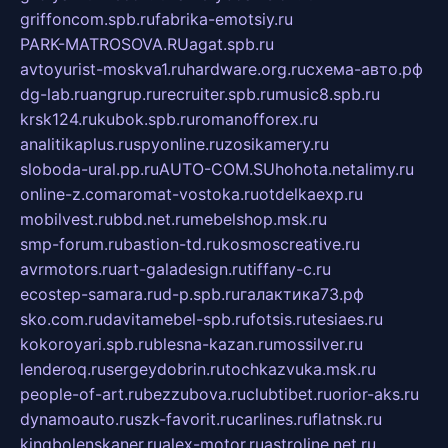
griffoncom.spb.ru
fabrika-emotsiy.ru
PARK-MATROSOVA.RU
agat.spb.ru
avtoyurist-moskva1.ru
hardware.org.ru
схема-авто.рф
dg-lab.ru
angrup.ru
recruiter.spb.ru
music8.spb.ru
krsk124.ru
kubok.spb.ru
romanofforex.ru
analitikaplus.ru
spyonline.ru
zosikamery.ru
sloboda-ural.pp.ru
AUTO-COM.SU
hohota.net
alimy.ru
online-z.com
aromat-vostoka.ru
otdelkaexp.ru
mobilvest.ru
bbd.net.ru
mebelshop.msk.ru
smp-forum.ru
bastion-td.ru
kosmoscreative.ru
avrmotors.ru
art-galadesign.ru
tiffany-c.ru
ecostep-samara.ru
d-p.spb.ru
галактика73.рф
sko.com.ru
davitamebel-spb.ru
fotsis.ru
tesiaes.ru
kokoroyari.spb.ru
blesna-kazan.ru
mossilver.ru
lenderoq.ru
sergeydobrin.ru
tochkazvuka.msk.ru
people-of-art.ru
bezzubova.ru
clubtibet.ru
orior-aks.ru
dynamoauto.ru
szk-favorit.ru
carlines.ru
flatnsk.ru
kingbolenskaner.ru
alex-motor.ru
astroline.net.ru