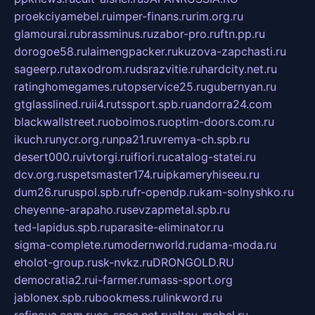
proekciyamebel.ru
imper-finans.ru
rim.org.ru
glamourai.ru
brassminus.ru
zabor-pro.ru
ftn.pp.ru
dorogoe58.ru
laimengpacker.ru
kuzova-zapchasti.ru
sageerp.ru
taxodrom.ru
dsrazvitie.ru
hardcity.net.ru
ratinghomegames.ru
topservice25.ru
gubernyan.ru
gtglasslined.ru
ii4.ru
tssport.spb.ru
andorra24.com
blackwallstreet.ru
oboimos.ru
optim-doors.com.ru
ikuch.ru
nycr.org.ru
npa21.ru
vremya-ch.spb.ru
desert000.ru
ivtorgi.ru
ifiori.ru
catalog-statei.ru
dcv.org.ru
spetsmaster174.ru
ipkameryhiseeu.ru
dum26.ru
ruspol.spb.ru
fr-opendp.ru
kam-solnyshko.ru
cheyenne-arapaho.ru
sevzapmetal.spb.ru
ted-lapidus.spb.ru
parasite-eliminator.ru
sigma-complete.ru
modernworld.ru
dama-moda.ru
eholot-group.ru
sk-nvkz.ru
DRONGOLD.RU
democratia2.ru
i-farmer.ru
mass-sport.org
jablonex.spb.ru
bookmess.ru
linkword.ru