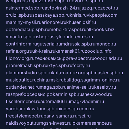
webpixels.ru
pczz.msk.su
petrodvorets.spb.ru
nsintermed.spb.ru
avtovirazh-24.ru
jazzq.ru
czecot.ru
cruizi.spb.ru
spasskaya.spb.ru
kniris.ru
vkpeople.com
maminy-mysli.ru
arionorel.ru
khuseniosif.ru
dotmediacup.spb.ru
mebel-tiraspol.ru
all-books.biz
vmauto.spb.ru
shop-astyle.ru
derevo-s.ru
contrinform.ru
gutserial.ru
mdrussia.spb.ru
monod.ru
refine.org.ru
uk-krein.ru
kamensk61.ru
zooclub.info
filonov.org.ru
технокамск.рф
ra-spectr.ru
ooodriada.ru
promelmash.spb.ru
ixtys.spb.ru
fccity.ru
glamourstudio.spb.ru
kola-nature.org
spbmaster.spb.ru
musicoutlet.ru
china.msk.ru
bulldog.su
grimm-online.ru
outlander.net.ru
maga.spb.ru
anime-sell.ru
keseloy.ru
газприборсервис.рф
karmin.spb.ru
shekswood.ru
tischlermebel.ru
automall66.ru
mag-vladimir.ru
yardbar.ru
kiwitour.spb.ru
indesign.com.ru
freestylemebel.ru
bany-samara.ru
rsei.ru
naidisvoyput.ru
mgsn-invest.ru
ipkamerasannce.ru