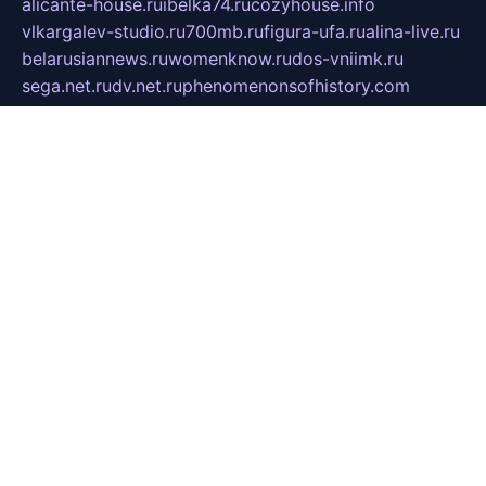
alicante-house.ru
ibelka74.ru
cozyhouse.info
vlkargalev-studio.ru
700mb.ru
figura-ufa.ru
alina-live.ru
belarusiannews.ru
womenknow.ru
dos-vniimk.ru
sega.net.ru
dv.net.ru
phenomenonsofhistory.com
telesputnik.net.ru
wall.pp.ru
pylesosroidmi.ru
gtc-clan.ru
cligs.ru
bibikazap.ru
popova.org.ru
netwhistler.spb.ru
bellvil.ru
bonzon.ru
iss-vladik.ru
defiparis.net.ru
las-gryzas.ru
amku.ru
electednews.spb.ru
feather.org.ru
spar72.ru
tankiigri.ru
dominus.com.ru
ibtree.ru
sanykool.pp.ru
unixlib.org.ru
menatep.spb.ru
gartenterrassen.ru
printeka.ru
skvozilka.com.ru
parkovka-pub.ru
lovemobi.ru
art-ru.ru
emulatorz.com.ru
alucomp.com.ru
tatforum.com.ru
alternativa-profi.ru
dermakler.ru
artsurvey.ru
aredir.ru
khimspas.ru
centr-maxi.ru
2018r.ru
bort-stomer-defort.ru
professional2.ru
gibsons.ru
artselena.ru
art-pilot.ru
ingredient.spb.ru
npfpolimer.spb.ru
argentum.spb.ru
hom-edu.ru