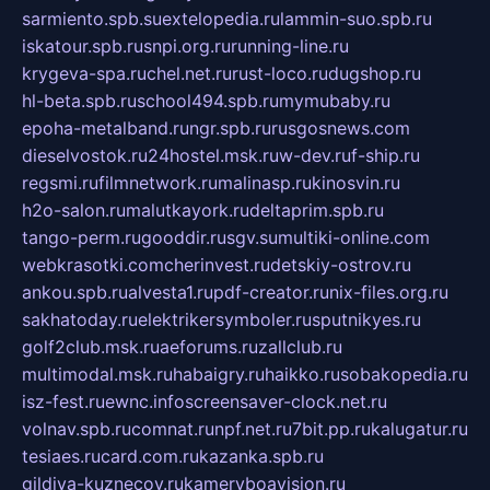
sarmiento.spb.su
extelopedia.ru
lammin-suo.spb.ru
iskatour.spb.ru
snpi.org.ru
running-line.ru
krygeva-spa.ru
chel.net.ru
rust-loco.ru
dugshop.ru
hl-beta.spb.ru
school494.spb.ru
mymubaby.ru
epoha-metalband.ru
ngr.spb.ru
rusgosnews.com
dieselvostok.ru
24hostel.msk.ru
w-dev.ru
f-ship.ru
regsmi.ru
filmnetwork.ru
malinasp.ru
kinosvin.ru
h2o-salon.ru
malutkayork.ru
deltaprim.spb.ru
tango-perm.ru
gooddir.ru
sgv.su
multiki-online.com
webkrasotki.com
cherinvest.ru
detskiy-ostrov.ru
ankou.spb.ru
alvesta1.ru
pdf-creator.ru
nix-files.org.ru
sakhatoday.ru
elektrikersymboler.ru
sputnikyes.ru
golf2club.msk.ru
aeforums.ru
zallclub.ru
multimodal.msk.ru
habaigry.ru
haikko.ru
sobakopedia.ru
isz-fest.ru
ewnc.info
screensaver-clock.net.ru
volnav.spb.ru
comnat.ru
npf.net.ru
7bit.pp.ru
kalugatur.ru
tesiaes.ru
card.com.ru
kazanka.spb.ru
gildiya-kuznecov.ru
kameryboavision.ru