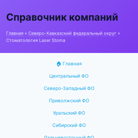
Справочник компаний
Главная
»
Северо-Кавказский федеральный округ
»
Стоматология Laser Stoma
🏠 Главная
Центральный ФО
Северо-Западный ФО
Приволжский ФО
Уральский ФО
Сибирский ФО
Дальневосточный ФО