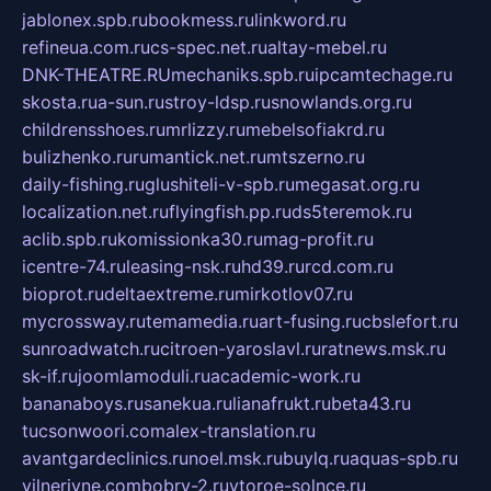
jablonex.spb.ru
bookmess.ru
linkword.ru
refineua.com.ru
cs-spec.net.ru
altay-mebel.ru
DNK-THEATRE.RU
mechaniks.spb.ru
ipcamtechage.ru
skosta.ru
a-sun.ru
stroy-ldsp.ru
snowlands.org.ru
childrensshoes.ru
mrlizzy.ru
mebelsofiakrd.ru
bulizhenko.ru
rumantick.net.ru
mtszerno.ru
daily-fishing.ru
glushiteli-v-spb.ru
megasat.org.ru
localization.net.ru
flyingfish.pp.ru
ds5teremok.ru
aclib.spb.ru
komissionka30.ru
mag-profit.ru
icentre-74.ru
leasing-nsk.ru
hd39.ru
rcd.com.ru
bioprot.ru
deltaextreme.ru
mirkotlov07.ru
mycrossway.ru
temamedia.ru
art-fusing.ru
cbslefort.ru
sunroadwatch.ru
citroen-yaroslavl.ru
ratnews.msk.ru
sk-if.ru
joomlamoduli.ru
academic-work.ru
bananaboys.ru
sanekua.ru
lianafrukt.ru
beta43.ru
tucsonwoori.com
alex-translation.ru
avantgardeclinics.ru
noel.msk.ru
buylq.ru
aquas-spb.ru
vilnerivne.com
bobry-2.ru
vtoroe-solnce.ru