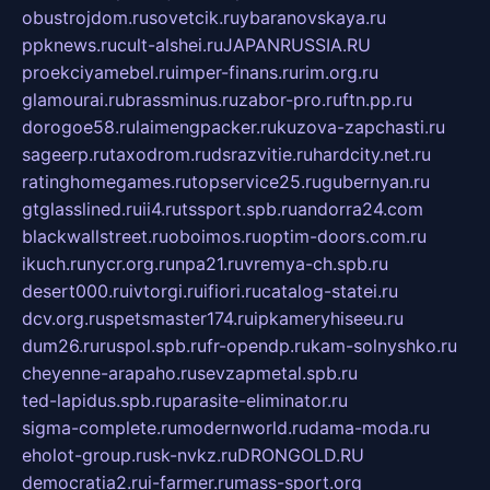
obustrojdom.ru
sovetcik.ru
ybaranovskaya.ru
ppknews.ru
cult-alshei.ru
JAPANRUSSIA.RU
proekciyamebel.ru
imper-finans.ru
rim.org.ru
glamourai.ru
brassminus.ru
zabor-pro.ru
ftn.pp.ru
dorogoe58.ru
laimengpacker.ru
kuzova-zapchasti.ru
sageerp.ru
taxodrom.ru
dsrazvitie.ru
hardcity.net.ru
ratinghomegames.ru
topservice25.ru
gubernyan.ru
gtglasslined.ru
ii4.ru
tssport.spb.ru
andorra24.com
blackwallstreet.ru
oboimos.ru
optim-doors.com.ru
ikuch.ru
nycr.org.ru
npa21.ru
vremya-ch.spb.ru
desert000.ru
ivtorgi.ru
ifiori.ru
catalog-statei.ru
dcv.org.ru
spetsmaster174.ru
ipkameryhiseeu.ru
dum26.ru
ruspol.spb.ru
fr-opendp.ru
kam-solnyshko.ru
cheyenne-arapaho.ru
sevzapmetal.spb.ru
ted-lapidus.spb.ru
parasite-eliminator.ru
sigma-complete.ru
modernworld.ru
dama-moda.ru
eholot-group.ru
sk-nvkz.ru
DRONGOLD.RU
democratia2.ru
i-farmer.ru
mass-sport.org