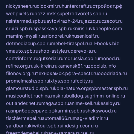
nickysheen.ru
clockmir.ru
huntercraft.ru
стройокт.рф
webpixels.ru
pczz.msk.su
petrodvorets.spb.ru
nsintermed.spb.ru
avtovirazh-24.ru
jazzq.ru
czecot.ru
cruizi.spb.ru
spasskaya.spb.ru
kniris.ru
vkpeople.com
maminy-mysli.ru
arionorel.ru
khuseniosif.ru
dotmediacup.spb.ru
mebel-tiraspol.ru
all-books.biz
vmauto.spb.ru
shop-astyle.ru
derevo-s.ru
contrinform.ru
gutserial.ru
mdrussia.spb.ru
monod.ru
refine.org.ru
uk-krein.ru
kamensk61.ru
zooclub.info
filonov.org.ru
технокамск.рф
ra-spectr.ru
ooodriada.ru
promelmash.spb.ru
ixtys.spb.ru
fccity.ru
glamourstudio.spb.ru
kola-nature.org
spbmaster.spb.ru
musicoutlet.ru
china.msk.ru
bulldog.su
grimm-online.ru
outlander.net.ru
maga.spb.ru
anime-sell.ru
keseloy.ru
газприборсервис.рф
karmin.spb.ru
shekswood.ru
tischlermebel.ru
automall66.ru
mag-vladimir.ru
yardbar.ru
kiwitour.spb.ru
indesign.com.ru
freestylemebel.ru
bany-samara.ru
rsei.ru