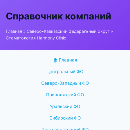
Справочник компаний
Главная
»
Северо-Кавказский федеральный округ
»
Стоматология Harmony Clinic
🏠 Главная
Центральный ФО
Северо-Западный ФО
Приволжский ФО
Уральский ФО
Сибирский ФО
Дальневосточный ФО