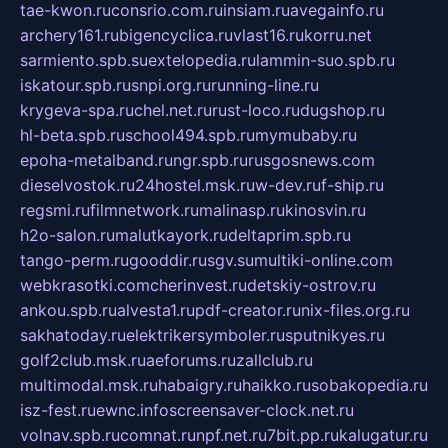
tae-kwon.ru
consrio.com.ru
insiam.ru
avegainfo.ru
archery161.ru
bigencyclica.ru
vlast16.ru
korru.net
sarmiento.spb.su
extelopedia.ru
lammin-suo.spb.ru
iskatour.spb.ru
snpi.org.ru
running-line.ru
krygeva-spa.ru
chel.net.ru
rust-loco.ru
dugshop.ru
hl-beta.spb.ru
school494.spb.ru
mymubaby.ru
epoha-metalband.ru
ngr.spb.ru
rusgosnews.com
dieselvostok.ru
24hostel.msk.ru
w-dev.ru
f-ship.ru
regsmi.ru
filmnetwork.ru
malinasp.ru
kinosvin.ru
h2o-salon.ru
malutkayork.ru
deltaprim.spb.ru
tango-perm.ru
gooddir.ru
sgv.su
multiki-online.com
webkrasotki.com
cherinvest.ru
detskiy-ostrov.ru
ankou.spb.ru
alvesta1.ru
pdf-creator.ru
nix-files.org.ru
sakhatoday.ru
elektrikersymboler.ru
sputnikyes.ru
golf2club.msk.ru
aeforums.ru
zallclub.ru
multimodal.msk.ru
habaigry.ru
haikko.ru
sobakopedia.ru
isz-fest.ru
ewnc.info
screensaver-clock.net.ru
volnav.spb.ru
comnat.ru
npf.net.ru
7bit.pp.ru
kalugatur.ru