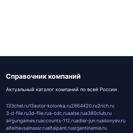
Справочник компаний
Актуальный каталог компаний по всей России
133chel.ru
13autor-kolonka.ru
2864420.ru
2rich.ru
3-d-file.ru
3d-file.ru
a-cdc.ru
aalse.ru
a380club.ru
airgungames.ru
accounts-112.ru
adler-jun.ru
adonyev.ru
alfeihavsalnassr.ru
altaipant.ru
argentinamia.ru