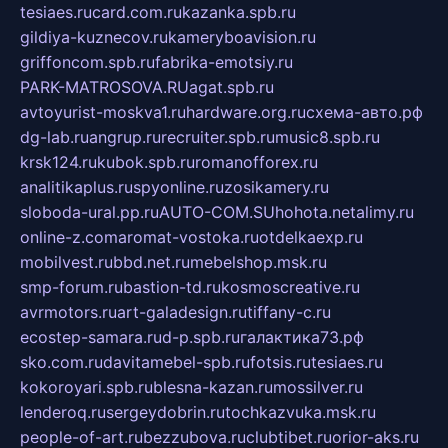
tesiaes.ru
card.com.ru
kazanka.spb.ru
gildiya-kuznecov.ru
kameryboavision.ru
griffoncom.spb.ru
fabrika-emotsiy.ru
PARK-MATROSOVA.RU
agat.spb.ru
avtoyurist-moskva1.ru
hardware.org.ru
схема-авто.рф
dg-lab.ru
angrup.ru
recruiter.spb.ru
music8.spb.ru
krsk124.ru
kubok.spb.ru
romanofforex.ru
analitikaplus.ru
spyonline.ru
zosikamery.ru
sloboda-ural.pp.ru
AUTO-COM.SU
hohota.net
alimy.ru
online-z.com
aromat-vostoka.ru
otdelkaexp.ru
mobilvest.ru
bbd.net.ru
mebelshop.msk.ru
smp-forum.ru
bastion-td.ru
kosmoscreative.ru
avrmotors.ru
art-galadesign.ru
tiffany-c.ru
ecostep-samara.ru
d-p.spb.ru
галактика73.рф
sko.com.ru
davitamebel-spb.ru
fotsis.ru
tesiaes.ru
kokoroyari.spb.ru
blesna-kazan.ru
mossilver.ru
lenderoq.ru
sergeydobrin.ru
tochkazvuka.msk.ru
people-of-art.ru
bezzubova.ru
clubtibet.ru
orior-aks.ru