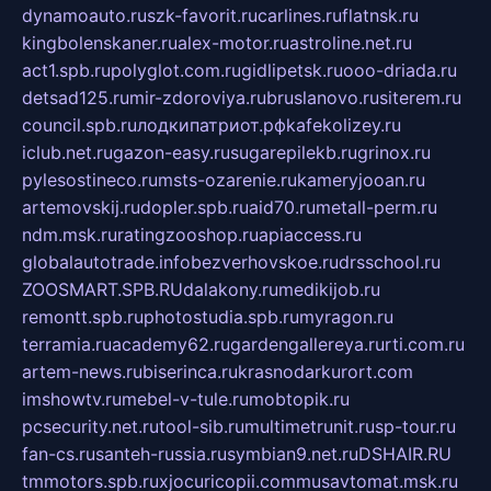
dynamoauto.ru
szk-favorit.ru
carlines.ru
flatnsk.ru
kingbolenskaner.ru
alex-motor.ru
astroline.net.ru
act1.spb.ru
polyglot.com.ru
gidlipetsk.ru
ooo-driada.ru
detsad125.ru
mir-zdoroviya.ru
bruslanovo.ru
siterem.ru
council.spb.ru
лодкипатриот.рф
kafekolizey.ru
iclub.net.ru
gazon-easy.ru
sugarepilekb.ru
grinox.ru
pylesostineco.ru
msts-ozarenie.ru
kameryjooan.ru
artemovskij.ru
dopler.spb.ru
aid70.ru
metall-perm.ru
ndm.msk.ru
ratingzooshop.ru
apiaccess.ru
globalautotrade.info
bezverhovskoe.ru
drsschool.ru
ZOOSMART.SPB.RU
dalakony.ru
medikijob.ru
remontt.spb.ru
photostudia.spb.ru
myragon.ru
terramia.ru
academy62.ru
gardengallereya.ru
rti.com.ru
artem-news.ru
biserinca.ru
krasnodarkurort.com
imshowtv.ru
mebel-v-tule.ru
mobtopik.ru
pcsecurity.net.ru
tool-sib.ru
multimetrunit.ru
sp-tour.ru
fan-cs.ru
santeh-russia.ru
symbian9.net.ru
DSHAIR.RU
tmmotors.spb.ru
xjocuricopii.com
musavtomat.msk.ru