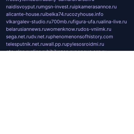
naidisvoyput.ru
mgsn-invest.ru
ipkamerasannce.ru
alicante-house.ru
ibelka74.ru
cozyhouse.info
vlkargalev-studio.ru
700mb.ru
figura-ufa.ru
alina-live.ru
belarusiannews.ru
womenknow.ru
dos-vniimk.ru
sega.net.ru
dv.net.ru
phenomenonsofhistory.com
telesputnik.net.ru
wall.pp.ru
pylesosroidmi.ru
gtc-clan.ru
cligs.ru
bibikazap.ru
popova.org.ru
netwhistler.spb.ru
bellvil.ru
bonzon.ru
iss-vladik.ru
defiparis.net.ru
las-gryzas.ru
amku.ru
electednews.spb.ru
feather.org.ru
spar72.ru
tankiigri.ru
dominus.com.ru
ibtree.ru
sanykool.pp.ru
unixlib.org.ru
menatep.spb.ru
gartenterrassen.ru
printeka.ru
skvozilka.com.ru
parkovka-pub.ru
lovemobi.ru
art-ru.ru
emulatorz.com.ru
alucomp.com.ru
tatforum.com.ru
alternativa-profi.ru
dermakler.ru
artsurvey.ru
aredir.ru
khimspas.ru
centr-maxi.ru
2018r.ru
bort-stomer-defort.ru
professional2.ru
gibsons.ru
artselena.ru
art-pilot.ru
ingredient.spb.ru