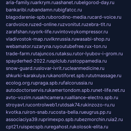
aria-family.ru
arkrym.ru
ashanet.ru
belgorod-day.ru
bankaribi.ru
bandamn.ru
bigfatcc.ru
blagodarenie-spb.ru
borodino-media.ru
card-voice.ru
cardvoice.ru
zed-online.ru
zvonitut.ru
zebra-tlt.ru
zarafshan.ru
york-life.ru
vintovoykompressor.ru
vladivostok-map.ru
vlknrussia.ru
wasabi-shop.ru
webamator.ru
zaryna.ru
youtubefree.ru
x-ton.ru
trade-farm.ru
tajuncos.ru
taksu.ru
tor-lyubov-i-grom.ru
spayderhed-2022.ru
splclub.ru
stoppamedia.ru
snow-guard.ru
slovar-ivrit.ru
cleanmedicine.ru
shkurki-karakulya.ru
kanotiforet.spb.ru
tutmassage.ru
ecolog.org.ru
praga.spb.ru
falcorussia.ru
autodoctorservis.ru
kamertondom.spb.ru
net-life.net.ru
avto-vozim.ru
sakhcamera.ru
alliance-electro.spb.ru
stroyavt.ru
controlweb1.ru
tdsak74.ru
kinzozo-ru.ru
kvotka.ru
iron-snab.ru
costa-bella.ru
eugrus.pp.ru
associaciya39.ru
primexpo.spb.ru
bezmorchin.ru
ia2.ru
cpt21.ru
ispecspb.ru
regahost.ru
kolosok-elita.ru