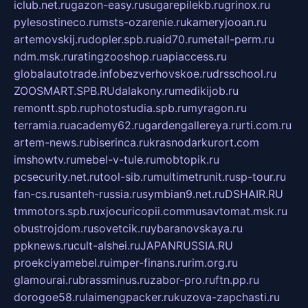
iclub.net.ru
gazon-easy.ru
sugarepilekb.ru
grinox.ru
pylesostineco.ru
msts-ozarenie.ru
kameryjooan.ru
artemovskij.ru
dopler.spb.ru
aid70.ru
metall-perm.ru
ndm.msk.ru
ratingzooshop.ru
apiaccess.ru
globalautotrade.info
bezverhovskoe.ru
drsschool.ru
ZOOSMART.SPB.RU
dalakony.ru
medikijob.ru
remontt.spb.ru
photostudia.spb.ru
myragon.ru
terramia.ru
academy62.ru
gardengallereya.ru
rti.com.ru
artem-news.ru
biserinca.ru
krasnodarkurort.com
imshowtv.ru
mebel-v-tule.ru
mobtopik.ru
pcsecurity.net.ru
tool-sib.ru
multimetrunit.ru
sp-tour.ru
fan-cs.ru
santeh-russia.ru
symbian9.net.ru
DSHAIR.RU
tmmotors.spb.ru
xjocuricopii.com
musavtomat.msk.ru
obustrojdom.ru
sovetcik.ru
ybaranovskaya.ru
ppknews.ru
cult-alshei.ru
JAPANRUSSIA.RU
proekciyamebel.ru
imper-finans.ru
rim.org.ru
glamourai.ru
brassminus.ru
zabor-pro.ru
ftn.pp.ru
dorogoe58.ru
laimengpacker.ru
kuzova-zapchasti.ru