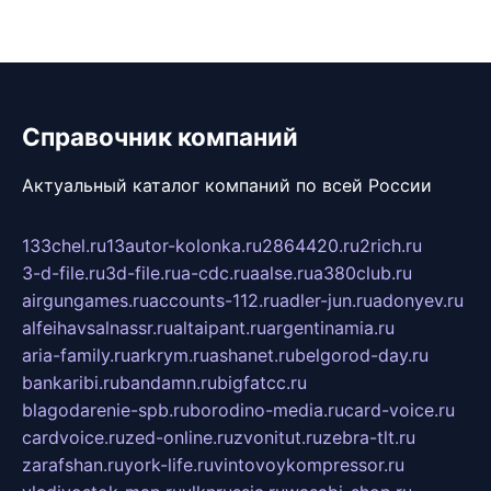
Справочник компаний
Актуальный каталог компаний по всей России
133chel.ru
13autor-kolonka.ru
2864420.ru
2rich.ru
3-d-file.ru
3d-file.ru
a-cdc.ru
aalse.ru
a380club.ru
airgungames.ru
accounts-112.ru
adler-jun.ru
adonyev.ru
alfeihavsalnassr.ru
altaipant.ru
argentinamia.ru
aria-family.ru
arkrym.ru
ashanet.ru
belgorod-day.ru
bankaribi.ru
bandamn.ru
bigfatcc.ru
blagodarenie-spb.ru
borodino-media.ru
card-voice.ru
cardvoice.ru
zed-online.ru
zvonitut.ru
zebra-tlt.ru
zarafshan.ru
york-life.ru
vintovoykompressor.ru