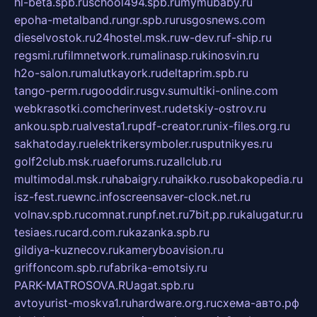
hl-beta.spb.ru
school494.spb.ru
mymubaby.ru
epoha-metalband.ru
ngr.spb.ru
rusgosnews.com
dieselvostok.ru
24hostel.msk.ru
w-dev.ru
f-ship.ru
regsmi.ru
filmnetwork.ru
malinasp.ru
kinosvin.ru
h2o-salon.ru
malutkayork.ru
deltaprim.spb.ru
tango-perm.ru
gooddir.ru
sgv.su
multiki-online.com
webkrasotki.com
cherinvest.ru
detskiy-ostrov.ru
ankou.spb.ru
alvesta1.ru
pdf-creator.ru
nix-files.org.ru
sakhatoday.ru
elektrikersymboler.ru
sputnikyes.ru
golf2club.msk.ru
aeforums.ru
zallclub.ru
multimodal.msk.ru
habaigry.ru
haikko.ru
sobakopedia.ru
isz-fest.ru
ewnc.info
screensaver-clock.net.ru
volnav.spb.ru
comnat.ru
npf.net.ru
7bit.pp.ru
kalugatur.ru
tesiaes.ru
card.com.ru
kazanka.spb.ru
gildiya-kuznecov.ru
kameryboavision.ru
griffoncom.spb.ru
fabrika-emotsiy.ru
PARK-MATROSOVA.RU
agat.spb.ru
avtoyurist-moskva1.ru
hardware.org.ru
схема-авто.рф