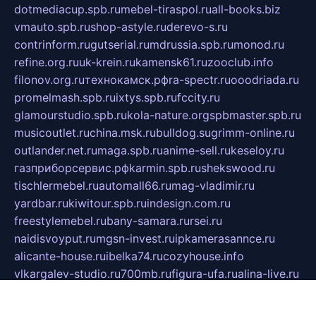
dotmediacup.spb.ru
mebel-tiraspol.ru
all-books.biz
vmauto.spb.ru
shop-astyle.ru
derevo-s.ru
contrinform.ru
gutserial.ru
mdrussia.spb.ru
monod.ru
refine.org.ru
uk-krein.ru
kamensk61.ru
zooclub.info
filonov.org.ru
технокамск.рф
ra-spectr.ru
ooodriada.ru
promelmash.spb.ru
ixtys.spb.ru
fccity.ru
glamourstudio.spb.ru
kola-nature.org
spbmaster.spb.ru
musicoutlet.ru
china.msk.ru
bulldog.su
grimm-online.ru
outlander.net.ru
maga.spb.ru
anime-sell.ru
keseloy.ru
газприборсервис.рф
karmin.spb.ru
shekswood.ru
tischlermebel.ru
automall66.ru
mag-vladimir.ru
yardbar.ru
kiwitour.spb.ru
indesign.com.ru
freestylemebel.ru
bany-samara.ru
rsei.ru
naidisvoyput.ru
mgsn-invest.ru
ipkamerasannce.ru
alicante-house.ru
ibelka74.ru
cozyhouse.info
vlkargalev-studio.ru
700mb.ru
figura-ufa.ru
alina-live.ru
belarusiannews.ru
womenknow.ru
dos-vniimk.ru
sega.net.ru
dv.net.ru
phenomenonsofhistory.com