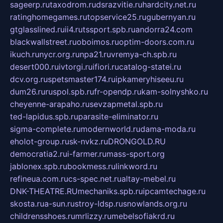
sageerp.ru
taxodrom.ru
dsrazvitie.ru
hardcity.net.ru
ratinghomegames.ru
topservice25.ru
gubernyan.ru
gtglasslined.ru
ii4.ru
tssport.spb.ru
andorra24.com
blackwallstreet.ru
oboimos.ru
optim-doors.com.ru
ikuch.ru
nycr.org.ru
npa21.ru
vremya-ch.spb.ru
desert000.ru
ivtorgi.ru
ifiori.ru
catalog-statei.ru
dcv.org.ru
spetsmaster174.ru
ipkameryhiseeu.ru
dum26.ru
ruspol.spb.ru
fr-opendp.ru
kam-solnyshko.ru
cheyenne-arapaho.ru
sevzapmetal.spb.ru
ted-lapidus.spb.ru
parasite-eliminator.ru
sigma-complete.ru
modernworld.ru
dama-moda.ru
eholot-group.ru
sk-nvkz.ru
DRONGOLD.RU
democratia2.ru
i-farmer.ru
mass-sport.org
jablonex.spb.ru
bookmess.ru
linkword.ru
refineua.com.ru
cs-spec.net.ru
altay-mebel.ru
DNK-THEATRE.RU
mechaniks.spb.ru
ipcamtechage.ru
skosta.ru
a-sun.ru
stroy-ldsp.ru
snowlands.org.ru
childrensshoes.ru
mrlizzy.ru
mebelsofiakrd.ru