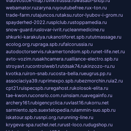
vladivostok-map.ru
vlknrussia.ru
wasabi-shop.ru
webamator.ru
zaryna.ru
youtubefree.ru
x-ton.ru
trade-farm.ru
tajuncos.ru
taksu.ru
tor-lyubov-i-grom.ru
spayderhed-2022.ru
splclub.ru
stoppamedia.ru
snow-guard.ru
slovar-ivrit.ru
cleanmedicine.ru
shkurki-karakulya.ru
kanotiforet.spb.ru
tutmassage.ru
ecolog.org.ru
praga.spb.ru
falcorussia.ru
autodoctorservis.ru
kamertondom.spb.ru
net-life.net.ru
avto-vozim.ru
sakhcamera.ru
alliance-electro.spb.ru
stroyavt.ru
controlweb1.ru
tdsak74.ru
kinzozo-ru.ru
kvotka.ru
iron-snab.ru
costa-bella.ru
eugrus.pp.ru
associaciya39.ru
primexpo.spb.ru
bezmorchin.ru
ia2.ru
cpt21.ru
ispecspb.ru
regahost.ru
kolosok-elita.ru
tae-kwon.ru
consrio.com.ru
insiam.ru
avegainfo.ru
archery161.ru
bigencyclica.ru
vlast16.ru
korru.net
sarmiento.spb.su
extelopedia.ru
lammin-suo.spb.ru
iskatour.spb.ru
snpi.org.ru
running-line.ru
krygeva-spa.ru
chel.net.ru
rust-loco.ru
dugshop.ru