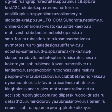
dg-lab.ru
angrup.ru
recruiter.spb.ru
music8.spb.ru
krsk124.ru
kubok.spb.ru
romanofforex.ru
analitikaplus.ru
spyonline.ru
zosikamery.ru
sloboda-ural.pp.ru
AUTO-COM.SU
hohota.net
alimy.ru
online-z.com
aromat-vostoka.ru
otdelkaexp.ru
mobilvest.ru
bbd.net.ru
mebelshop.msk.ru
smp-forum.ru
bastion-td.ru
kosmoscreative.ru
avrmotors.ru
art-galadesign.ru
tiffany-c.ru
ecostep-samara.ru
d-p.spb.ru
галактика73.рф
sko.com.ru
davitamebel-spb.ru
fotsis.ru
tesiaes.ru
kokoroyari.spb.ru
blesna-kazan.ru
mossilver.ru
lenderoq.ru
sergeydobrin.ru
tochkazvuka.msk.ru
people-of-art.ru
bezzubova.ru
clubtibet.ru
orior-aks.ru
dynamoauto.ru
szk-favorit.ru
carlines.ru
flatnsk.ru
kingbolenskaner.ru
alex-motor.ru
astroline.net.ru
act1.spb.ru
polyglot.com.ru
gidlipetsk.ru
ooo-driada.ru
detsad125.ru
mir-zdoroviya.ru
bruslanovo.ru
siterem.ru
council.spb.ru
лодкипатриот.рф
kafekolizey.ru