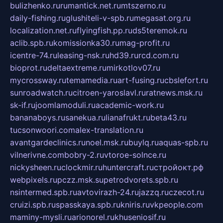
bulizhenko.ru
rumantick.net.ru
mtszerno.ru
daily-fishing.ru
glushiteli-v-spb.ru
megasat.org.ru
localization.net.ru
flyingfish.pp.ru
ds5teremok.ru
aclib.spb.ru
komissionka30.ru
mag-profit.ru
icentre-74.ru
leasing-nsk.ru
hd39.ru
rcd.com.ru
bioprot.ru
deltaextreme.ru
mirkotlov07.ru
mycrossway.ru
temamedia.ru
art-fusing.ru
cbslefort.ru
sunroadwatch.ru
citroen-yaroslavl.ru
ratnews.msk.ru
sk-if.ru
joomlamoduli.ru
academic-work.ru
bananaboys.ru
sanekua.ru
lianafrukt.ru
beta43.ru
tucsonwoori.com
alex-translation.ru
avantgardeclinics.ru
noel.msk.ru
buylq.ru
aquas-spb.ru
vilnerivne.com
bobry-2.ru
vtoroe-solnce.ru
nickysheen.ru
clockmir.ru
huntercraft.ru
стройокт.рф
webpixels.ru
pczz.msk.su
petrodvorets.spb.ru
nsintermed.spb.ru
avtovirazh-24.ru
jazzq.ru
czecot.ru
cruizi.spb.ru
spasskaya.spb.ru
kniris.ru
vkpeople.com
maminy-mysli.ru
arionorel.ru
khuseniosif.ru