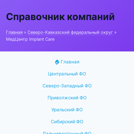
Справочник компаний
Главная
»
Северо-Кавказский федеральный округ
»
МедЦентр Implant Care
🏠 Главная
Центральный ФО
Северо-Западный ФО
Приволжский ФО
Уральский ФО
Сибирский ФО
Дальневосточный ФО