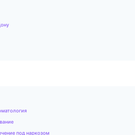
Дону
томатология
вание
ечение под наркозом