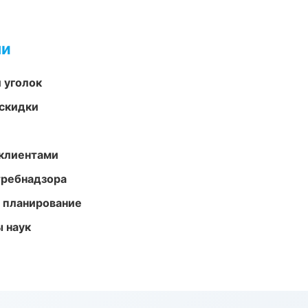
ми
 уголок
скидки
 клиентами
требнадзора
 планирование
ы наук