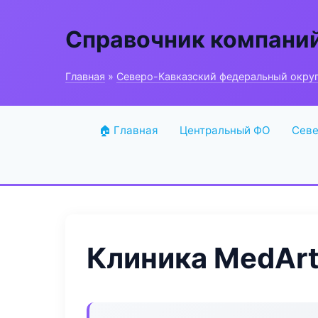
Справочник компани
Главная
»
Северо-Кавказский федеральный окру
🏠 Главная
Центральный ФО
Севе
Клиника MedArt