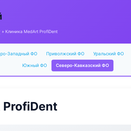
й
г
» Клиника MedArt ProfiDent
ро-Западный ФО
Приволжский ФО
Уральский ФО
Южный ФО
Северо-Кавказский ФО
 ProfiDent