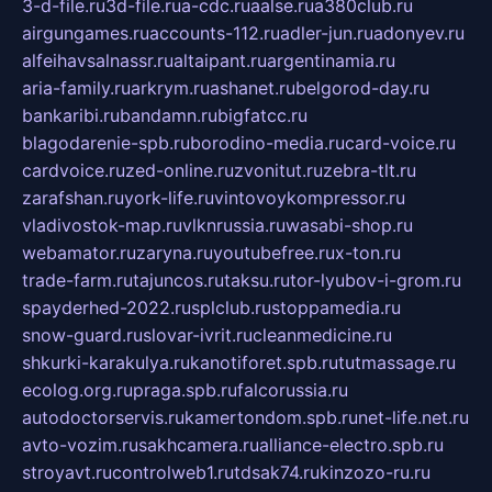
3-d-file.ru
3d-file.ru
a-cdc.ru
aalse.ru
a380club.ru
airgungames.ru
accounts-112.ru
adler-jun.ru
adonyev.ru
alfeihavsalnassr.ru
altaipant.ru
argentinamia.ru
aria-family.ru
arkrym.ru
ashanet.ru
belgorod-day.ru
bankaribi.ru
bandamn.ru
bigfatcc.ru
blagodarenie-spb.ru
borodino-media.ru
card-voice.ru
cardvoice.ru
zed-online.ru
zvonitut.ru
zebra-tlt.ru
zarafshan.ru
york-life.ru
vintovoykompressor.ru
vladivostok-map.ru
vlknrussia.ru
wasabi-shop.ru
webamator.ru
zaryna.ru
youtubefree.ru
x-ton.ru
trade-farm.ru
tajuncos.ru
taksu.ru
tor-lyubov-i-grom.ru
spayderhed-2022.ru
splclub.ru
stoppamedia.ru
snow-guard.ru
slovar-ivrit.ru
cleanmedicine.ru
shkurki-karakulya.ru
kanotiforet.spb.ru
tutmassage.ru
ecolog.org.ru
praga.spb.ru
falcorussia.ru
autodoctorservis.ru
kamertondom.spb.ru
net-life.net.ru
avto-vozim.ru
sakhcamera.ru
alliance-electro.spb.ru
stroyavt.ru
controlweb1.ru
tdsak74.ru
kinzozo-ru.ru