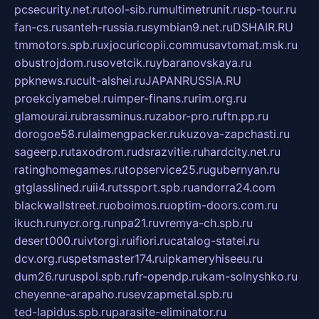
pcsecurity.net.ru
tool-sib.ru
multimetrunit.ru
sp-tour.ru
fan-cs.ru
santeh-russia.ru
symbian9.net.ru
DSHAIR.RU
tmmotors.spb.ru
xjocuricopii.com
musavtomat.msk.ru
obustrojdom.ru
sovetcik.ru
ybaranovskaya.ru
ppknews.ru
cult-alshei.ru
JAPANRUSSIA.RU
proekciyamebel.ru
imper-finans.ru
rim.org.ru
glamourai.ru
brassminus.ru
zabor-pro.ru
ftn.pp.ru
dorogoe58.ru
laimengpacker.ru
kuzova-zapchasti.ru
sageerp.ru
taxodrom.ru
dsrazvitie.ru
hardcity.net.ru
ratinghomegames.ru
topservice25.ru
gubernyan.ru
gtglasslined.ru
ii4.ru
tssport.spb.ru
andorra24.com
blackwallstreet.ru
oboimos.ru
optim-doors.com.ru
ikuch.ru
nycr.org.ru
npa21.ru
vremya-ch.spb.ru
desert000.ru
ivtorgi.ru
ifiori.ru
catalog-statei.ru
dcv.org.ru
spetsmaster174.ru
ipkameryhiseeu.ru
dum26.ru
ruspol.spb.ru
fr-opendp.ru
kam-solnyshko.ru
cheyenne-arapaho.ru
sevzapmetal.spb.ru
ted-lapidus.spb.ru
parasite-eliminator.ru