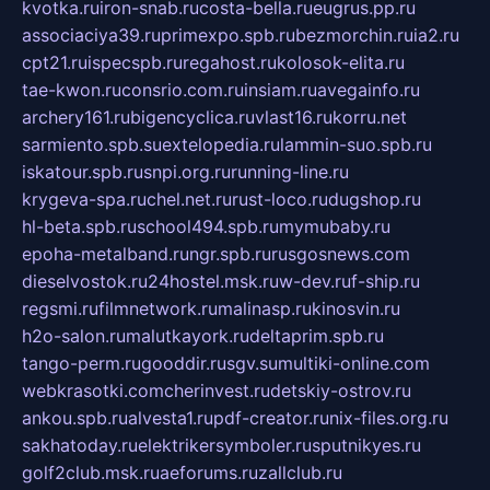
kvotka.ru
iron-snab.ru
costa-bella.ru
eugrus.pp.ru
associaciya39.ru
primexpo.spb.ru
bezmorchin.ru
ia2.ru
cpt21.ru
ispecspb.ru
regahost.ru
kolosok-elita.ru
tae-kwon.ru
consrio.com.ru
insiam.ru
avegainfo.ru
archery161.ru
bigencyclica.ru
vlast16.ru
korru.net
sarmiento.spb.su
extelopedia.ru
lammin-suo.spb.ru
iskatour.spb.ru
snpi.org.ru
running-line.ru
krygeva-spa.ru
chel.net.ru
rust-loco.ru
dugshop.ru
hl-beta.spb.ru
school494.spb.ru
mymubaby.ru
epoha-metalband.ru
ngr.spb.ru
rusgosnews.com
dieselvostok.ru
24hostel.msk.ru
w-dev.ru
f-ship.ru
regsmi.ru
filmnetwork.ru
malinasp.ru
kinosvin.ru
h2o-salon.ru
malutkayork.ru
deltaprim.spb.ru
tango-perm.ru
gooddir.ru
sgv.su
multiki-online.com
webkrasotki.com
cherinvest.ru
detskiy-ostrov.ru
ankou.spb.ru
alvesta1.ru
pdf-creator.ru
nix-files.org.ru
sakhatoday.ru
elektrikersymboler.ru
sputnikyes.ru
golf2club.msk.ru
aeforums.ru
zallclub.ru