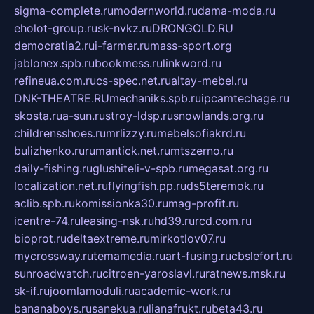
sigma-complete.ru
modernworld.ru
dama-moda.ru
eholot-group.ru
sk-nvkz.ru
DRONGOLD.RU
democratia2.ru
i-farmer.ru
mass-sport.org
jablonex.spb.ru
bookmess.ru
linkword.ru
refineua.com.ru
cs-spec.net.ru
altay-mebel.ru
DNK-THEATRE.RU
mechaniks.spb.ru
ipcamtechage.ru
skosta.ru
a-sun.ru
stroy-ldsp.ru
snowlands.org.ru
childrensshoes.ru
mrlizzy.ru
mebelsofiakrd.ru
bulizhenko.ru
rumantick.net.ru
mtszerno.ru
daily-fishing.ru
glushiteli-v-spb.ru
megasat.org.ru
localization.net.ru
flyingfish.pp.ru
ds5teremok.ru
aclib.spb.ru
komissionka30.ru
mag-profit.ru
icentre-74.ru
leasing-nsk.ru
hd39.ru
rcd.com.ru
bioprot.ru
deltaextreme.ru
mirkotlov07.ru
mycrossway.ru
temamedia.ru
art-fusing.ru
cbslefort.ru
sunroadwatch.ru
citroen-yaroslavl.ru
ratnews.msk.ru
sk-if.ru
joomlamoduli.ru
academic-work.ru
bananaboys.ru
sanekua.ru
lianafrukt.ru
beta43.ru