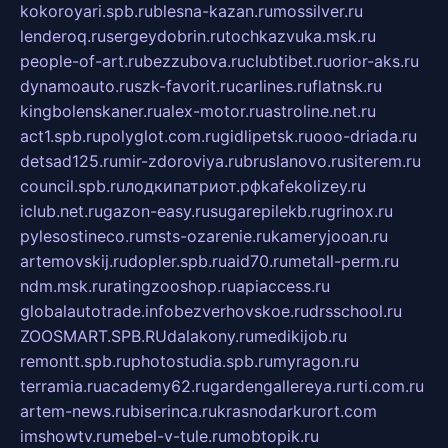
kokoroyari.spb.ru
blesna-kazan.ru
mossilver.ru
lenderoq.ru
sergeydobrin.ru
tochkazvuka.msk.ru
people-of-art.ru
bezzubova.ru
clubtibet.ru
orior-aks.ru
dynamoauto.ru
szk-favorit.ru
carlines.ru
flatnsk.ru
kingbolenskaner.ru
alex-motor.ru
astroline.net.ru
act1.spb.ru
polyglot.com.ru
gidlipetsk.ru
ooo-driada.ru
detsad125.ru
mir-zdoroviya.ru
bruslanovo.ru
siterem.ru
council.spb.ru
лодкипатриот.рф
kafekolizey.ru
iclub.net.ru
gazon-easy.ru
sugarepilekb.ru
grinox.ru
pylesostineco.ru
msts-ozarenie.ru
kameryjooan.ru
artemovskij.ru
dopler.spb.ru
aid70.ru
metall-perm.ru
ndm.msk.ru
ratingzooshop.ru
apiaccess.ru
globalautotrade.info
bezverhovskoe.ru
drsschool.ru
ZOOSMART.SPB.RU
dalakony.ru
medikijob.ru
remontt.spb.ru
photostudia.spb.ru
myragon.ru
terramia.ru
academy62.ru
gardengallereya.ru
rti.com.ru
artem-news.ru
biserinca.ru
krasnodarkurort.com
imshowtv.ru
mebel-v-tule.ru
mobtopik.ru