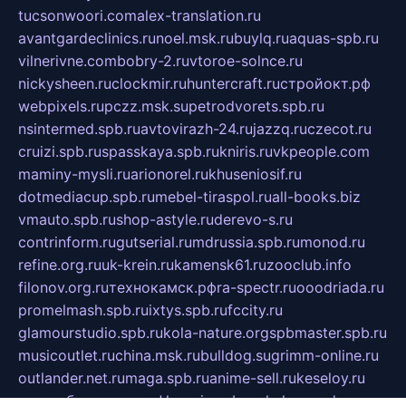
tucsonwoori.com
alex-translation.ru
avantgardeclinics.ru
noel.msk.ru
buylq.ru
aquas-spb.ru
vilnerivne.com
bobry-2.ru
vtoroe-solnce.ru
nickysheen.ru
clockmir.ru
huntercraft.ru
стройокт.рф
webpixels.ru
pczz.msk.su
petrodvorets.spb.ru
nsintermed.spb.ru
avtovirazh-24.ru
jazzq.ru
czecot.ru
cruizi.spb.ru
spasskaya.spb.ru
kniris.ru
vkpeople.com
maminy-mysli.ru
arionorel.ru
khuseniosif.ru
dotmediacup.spb.ru
mebel-tiraspol.ru
all-books.biz
vmauto.spb.ru
shop-astyle.ru
derevo-s.ru
contrinform.ru
gutserial.ru
mdrussia.spb.ru
monod.ru
refine.org.ru
uk-krein.ru
kamensk61.ru
zooclub.info
filonov.org.ru
технокамск.рф
ra-spectr.ru
ooodriada.ru
promelmash.spb.ru
ixtys.spb.ru
fccity.ru
glamourstudio.spb.ru
kola-nature.org
spbmaster.spb.ru
musicoutlet.ru
china.msk.ru
bulldog.su
grimm-online.ru
outlander.net.ru
maga.spb.ru
anime-sell.ru
keseloy.ru
газприборсервис.рф
karmin.spb.ru
shekswood.ru