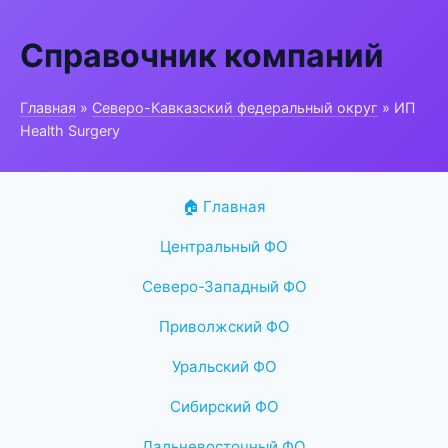
Справочник компаний
Главная
»
Северо-Кавказский федеральный округ
» ИП
Health Surgery
🏠 Главная
Центральный ФО
Северо-Западный ФО
Приволжский ФО
Уральский ФО
Сибирский ФО
Дальневосточный ФО