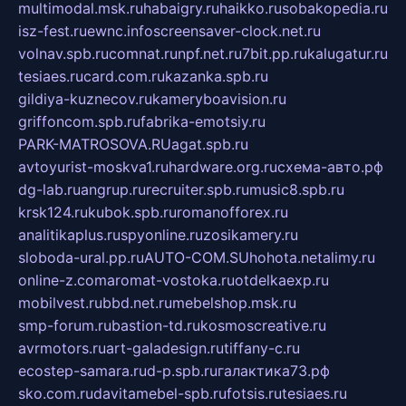
multimodal.msk.ru
habaigry.ru
haikko.ru
sobakopedia.ru
isz-fest.ru
ewnc.info
screensaver-clock.net.ru
volnav.spb.ru
comnat.ru
npf.net.ru
7bit.pp.ru
kalugatur.ru
tesiaes.ru
card.com.ru
kazanka.spb.ru
gildiya-kuznecov.ru
kameryboavision.ru
griffoncom.spb.ru
fabrika-emotsiy.ru
PARK-MATROSOVA.RU
agat.spb.ru
avtoyurist-moskva1.ru
hardware.org.ru
схема-авто.рф
dg-lab.ru
angrup.ru
recruiter.spb.ru
music8.spb.ru
krsk124.ru
kubok.spb.ru
romanofforex.ru
analitikaplus.ru
spyonline.ru
zosikamery.ru
sloboda-ural.pp.ru
AUTO-COM.SU
hohota.net
alimy.ru
online-z.com
aromat-vostoka.ru
otdelkaexp.ru
mobilvest.ru
bbd.net.ru
mebelshop.msk.ru
smp-forum.ru
bastion-td.ru
kosmoscreative.ru
avrmotors.ru
art-galadesign.ru
tiffany-c.ru
ecostep-samara.ru
d-p.spb.ru
галактика73.рф
sko.com.ru
davitamebel-spb.ru
fotsis.ru
tesiaes.ru