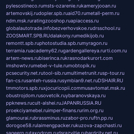
pylesostineco.ru
msts-ozarenie.ru
kameryjooan.ru
artemovskij.ru
dopler.spb.ru
aid70.ru
metall-perm.ru
ndm.msk.ru
ratingzooshop.ru
apiaccess.ru
globalautotrade.info
bezverhovskoe.ru
drsschool.ru
ZOOSMART.SPB.RU
dalakony.ru
medikijob.ru
remontt.spb.ru
photostudia.spb.ru
myragon.ru
terramia.ru
academy62.ru
gardengallereya.ru
rti.com.ru
artem-news.ru
biserinca.ru
krasnodarkurort.com
imshowtv.ru
mebel-v-tule.ru
mobtopik.ru
pcsecurity.net.ru
tool-sib.ru
multimetrunit.ru
sp-tour.ru
fan-cs.ru
santeh-russia.ru
symbian9.net.ru
DSHAIR.RU
tmmotors.spb.ru
xjocuricopii.com
musavtomat.msk.ru
obustrojdom.ru
sovetcik.ru
ybaranovskaya.ru
ppknews.ru
cult-alshei.ru
JAPANRUSSIA.RU
proekciyamebel.ru
imper-finans.ru
rim.org.ru
glamourai.ru
brassminus.ru
zabor-pro.ru
ftn.pp.ru
dorogoe58.ru
laimengpacker.ru
kuzova-zapchasti.ru
sageerp.ru
taxodrom.ru
dsrazvitie.ru
hardcity.net.ru