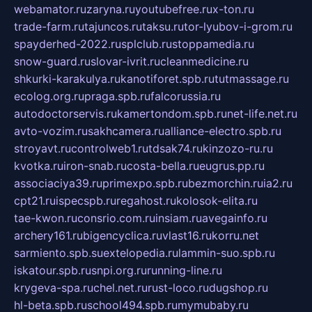
webamator.ru
zaryna.ru
youtubefree.ru
x-ton.ru
trade-farm.ru
tajuncos.ru
taksu.ru
tor-lyubov-i-grom.ru
spayderhed-2022.ru
splclub.ru
stoppamedia.ru
snow-guard.ru
slovar-ivrit.ru
cleanmedicine.ru
shkurki-karakulya.ru
kanotiforet.spb.ru
tutmassage.ru
ecolog.org.ru
praga.spb.ru
falcorussia.ru
autodoctorservis.ru
kamertondom.spb.ru
net-life.net.ru
avto-vozim.ru
sakhcamera.ru
alliance-electro.spb.ru
stroyavt.ru
controlweb1.ru
tdsak74.ru
kinzozo-ru.ru
kvotka.ru
iron-snab.ru
costa-bella.ru
eugrus.pp.ru
associaciya39.ru
primexpo.spb.ru
bezmorchin.ru
ia2.ru
cpt21.ru
ispecspb.ru
regahost.ru
kolosok-elita.ru
tae-kwon.ru
consrio.com.ru
insiam.ru
avegainfo.ru
archery161.ru
bigencyclica.ru
vlast16.ru
korru.net
sarmiento.spb.su
extelopedia.ru
lammin-suo.spb.ru
iskatour.spb.ru
snpi.org.ru
running-line.ru
krygeva-spa.ru
chel.net.ru
rust-loco.ru
dugshop.ru
hl-beta.spb.ru
school494.spb.ru
mymubaby.ru