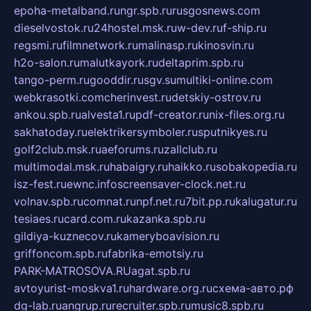
epoha-metalband.ru
ngr.spb.ru
rusgosnews.com
dieselvostok.ru
24hostel.msk.ru
w-dev.ru
f-ship.ru
regsmi.ru
filmnetwork.ru
malinasp.ru
kinosvin.ru
h2o-salon.ru
malutkayork.ru
deltaprim.spb.ru
tango-perm.ru
gooddir.ru
sgv.su
multiki-online.com
webkrasotki.com
cherinvest.ru
detskiy-ostrov.ru
ankou.spb.ru
alvesta1.ru
pdf-creator.ru
nix-files.org.ru
sakhatoday.ru
elektrikersymboler.ru
sputnikyes.ru
golf2club.msk.ru
aeforums.ru
zallclub.ru
multimodal.msk.ru
habaigry.ru
haikko.ru
sobakopedia.ru
isz-fest.ru
ewnc.info
screensaver-clock.net.ru
volnav.spb.ru
comnat.ru
npf.net.ru
7bit.pp.ru
kalugatur.ru
tesiaes.ru
card.com.ru
kazanka.spb.ru
gildiya-kuznecov.ru
kameryboavision.ru
griffoncom.spb.ru
fabrika-emotsiy.ru
PARK-MATROSOVA.RU
agat.spb.ru
avtoyurist-moskva1.ru
hardware.org.ru
схема-авто.рф
dg-lab.ru
angrup.ru
recruiter.spb.ru
music8.spb.ru