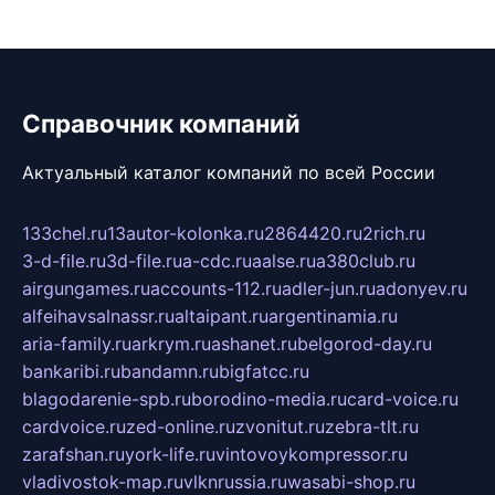
Справочник компаний
Актуальный каталог компаний по всей России
133chel.ru
13autor-kolonka.ru
2864420.ru
2rich.ru
3-d-file.ru
3d-file.ru
a-cdc.ru
aalse.ru
a380club.ru
airgungames.ru
accounts-112.ru
adler-jun.ru
adonyev.ru
alfeihavsalnassr.ru
altaipant.ru
argentinamia.ru
aria-family.ru
arkrym.ru
ashanet.ru
belgorod-day.ru
bankaribi.ru
bandamn.ru
bigfatcc.ru
blagodarenie-spb.ru
borodino-media.ru
card-voice.ru
cardvoice.ru
zed-online.ru
zvonitut.ru
zebra-tlt.ru
zarafshan.ru
york-life.ru
vintovoykompressor.ru
vladivostok-map.ru
vlknrussia.ru
wasabi-shop.ru