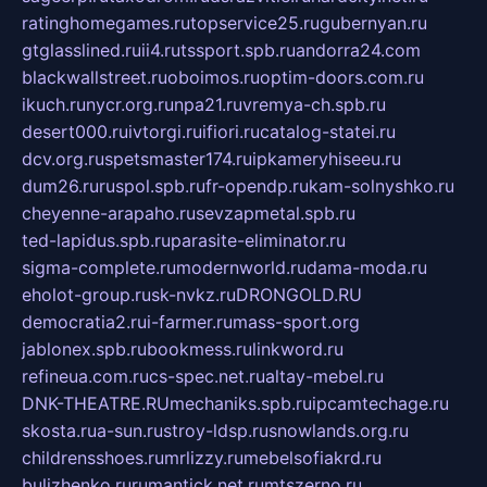
ratinghomegames.ru
topservice25.ru
gubernyan.ru
gtglasslined.ru
ii4.ru
tssport.spb.ru
andorra24.com
blackwallstreet.ru
oboimos.ru
optim-doors.com.ru
ikuch.ru
nycr.org.ru
npa21.ru
vremya-ch.spb.ru
desert000.ru
ivtorgi.ru
ifiori.ru
catalog-statei.ru
dcv.org.ru
spetsmaster174.ru
ipkameryhiseeu.ru
dum26.ru
ruspol.spb.ru
fr-opendp.ru
kam-solnyshko.ru
cheyenne-arapaho.ru
sevzapmetal.spb.ru
ted-lapidus.spb.ru
parasite-eliminator.ru
sigma-complete.ru
modernworld.ru
dama-moda.ru
eholot-group.ru
sk-nvkz.ru
DRONGOLD.RU
democratia2.ru
i-farmer.ru
mass-sport.org
jablonex.spb.ru
bookmess.ru
linkword.ru
refineua.com.ru
cs-spec.net.ru
altay-mebel.ru
DNK-THEATRE.RU
mechaniks.spb.ru
ipcamtechage.ru
skosta.ru
a-sun.ru
stroy-ldsp.ru
snowlands.org.ru
childrensshoes.ru
mrlizzy.ru
mebelsofiakrd.ru
bulizhenko.ru
rumantick.net.ru
mtszerno.ru