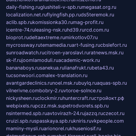
daily-fishing.ru
glushiteli-v-spb.ru
megasat.org.ru
localization.net.ru
flyingfish.pp.ru
ds5teremok.ru
aclib.spb.ru
komissionka30.ru
mag-profit.ru
icentre-74.ru
leasing-nsk.ru
hd39.ru
rcd.com.ru
bioprot.ru
deltaextreme.ru
mirkotlov07.ru
mycrossway.ru
temamedia.ru
art-fusing.ru
cbslefort.ru
sunroadwatch.ru
citroen-yaroslavl.ru
ratnews.msk.ru
sk-if.ru
joomlamoduli.ru
academic-work.ru
bananaboys.ru
sanekua.ru
lianafrukt.ru
beta43.ru
tucsonwoori.com
alex-translation.ru
avantgardeclinics.ru
noel.msk.ru
buylq.ru
aquas-spb.ru
vilnerivne.com
bobry-2.ru
vtoroe-solnce.ru
nickysheen.ru
clockmir.ru
huntercraft.ru
стройокт.рф
webpixels.ru
pczz.msk.su
petrodvorets.spb.ru
nsintermed.spb.ru
avtovirazh-24.ru
jazzq.ru
czecot.ru
cruizi.spb.ru
spasskaya.spb.ru
kniris.ru
vkpeople.com
maminy-mysli.ru
arionorel.ru
khuseniosif.ru
dotmediacup.spb.ru
mebel-tiraspol.ru
all-books.biz