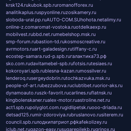
krsk124.ru
kubok.spb.ru
romanofforex.ru
analitikaplus.ru
spyonline.ru
zosikamery.ru
sloboda-ural.pp.ru
AUTO-COM.SU
hohota.net
alimy.ru
online-z.com
aromat-vostoka.ru
otdelkaexp.ru
mobilvest.ru
bbd.net.ru
mebelshop.msk.ru
smp-forum.ru
bastion-td.ru
kosmoscreative.ru
avrmotors.ru
art-galadesign.ru
tiffany-c.ru
ecostep-samara.ru
d-p.spb.ru
галактика73.рф
sko.com.ru
davitamebel-spb.ru
fotsis.ru
tesiaes.ru
kokoroyari.spb.ru
blesna-kazan.ru
mossilver.ru
lenderoq.ru
sergeydobrin.ru
tochkazvuka.msk.ru
people-of-art.ru
bezzubova.ru
clubtibet.ru
orior-aks.ru
dynamoauto.ru
szk-favorit.ru
carlines.ru
flatnsk.ru
kingbolenskaner.ru
alex-motor.ru
astroline.net.ru
act1.spb.ru
polyglot.com.ru
gidlipetsk.ru
ooo-driada.ru
detsad125.ru
mir-zdoroviya.ru
bruslanovo.ru
siterem.ru
council.spb.ru
лодкипатриот.рф
kafekolizey.ru
iclub.net.ru
gazon-easy.ru
sugarepilekb.ru
grinox.ru