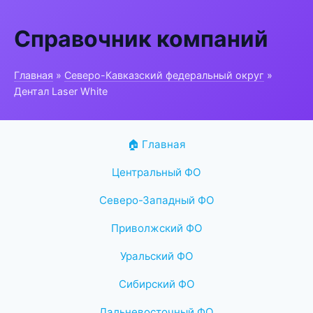
Справочник компаний
Главная
»
Северо-Кавказский федеральный округ
»
Дентал Laser White
🏠 Главная
Центральный ФО
Северо-Западный ФО
Приволжский ФО
Уральский ФО
Сибирский ФО
Дальневосточный ФО