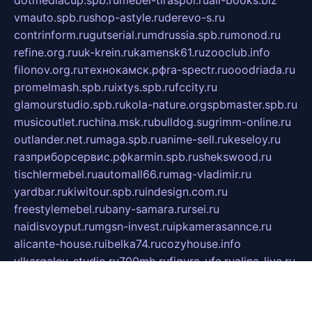
vmauto.spb.ru
shop-astyle.ru
derevo-s.ru
contrinform.ru
gutserial.ru
mdrussia.spb.ru
monod.ru
refine.org.ru
uk-krein.ru
kamensk61.ru
zooclub.info
filonov.org.ru
технокамск.рф
ra-spectr.ru
ooodriada.ru
promelmash.spb.ru
ixtys.spb.ru
fccity.ru
glamourstudio.spb.ru
kola-nature.org
spbmaster.spb.ru
musicoutlet.ru
china.msk.ru
bulldog.su
grimm-online.ru
outlander.net.ru
maga.spb.ru
anime-sell.ru
keseloy.ru
газприборсервис.рф
karmin.spb.ru
shekswood.ru
tischlermebel.ru
automall66.ru
mag-vladimir.ru
yardbar.ru
kiwitour.spb.ru
indesign.com.ru
freestylemebel.ru
bany-samara.ru
rsei.ru
naidisvoyput.ru
mgsn-invest.ru
ipkamerasannce.ru
alicante-house.ru
ibelka74.ru
cozyhouse.info
vlkargalev-studio.ru
700mb.ru
figura-ufa.ru
alina-live.ru
belarusiannews.ru
womenknow.ru
dos-vniimk.ru
sega.net.ru
dv.net.ru
phenomenonsofhistory.com