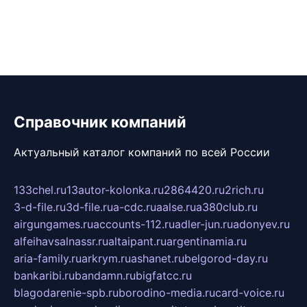
Справочник компаний
Актуальный каталог компаний по всей России
133chel.ru
13autor-kolonka.ru
2864420.ru
2rich.ru
3-d-file.ru
3d-file.ru
a-cdc.ru
aalse.ru
a380club.ru
airgungames.ru
accounts-112.ru
adler-jun.ru
adonyev.ru
alfeihavsalnassr.ru
altaipant.ru
argentinamia.ru
aria-family.ru
arkrym.ru
ashanet.ru
belgorod-day.ru
bankaribi.ru
bandamn.ru
bigfatcc.ru
blagodarenie-spb.ru
borodino-media.ru
card-voice.ru