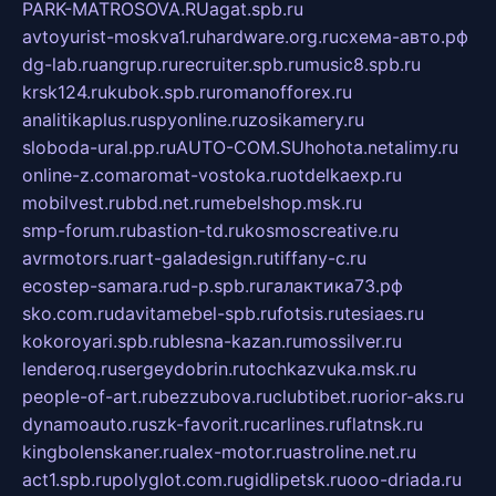
PARK-MATROSOVA.RU
agat.spb.ru
avtoyurist-moskva1.ru
hardware.org.ru
схема-авто.рф
dg-lab.ru
angrup.ru
recruiter.spb.ru
music8.spb.ru
krsk124.ru
kubok.spb.ru
romanofforex.ru
analitikaplus.ru
spyonline.ru
zosikamery.ru
sloboda-ural.pp.ru
AUTO-COM.SU
hohota.net
alimy.ru
online-z.com
aromat-vostoka.ru
otdelkaexp.ru
mobilvest.ru
bbd.net.ru
mebelshop.msk.ru
smp-forum.ru
bastion-td.ru
kosmoscreative.ru
avrmotors.ru
art-galadesign.ru
tiffany-c.ru
ecostep-samara.ru
d-p.spb.ru
галактика73.рф
sko.com.ru
davitamebel-spb.ru
fotsis.ru
tesiaes.ru
kokoroyari.spb.ru
blesna-kazan.ru
mossilver.ru
lenderoq.ru
sergeydobrin.ru
tochkazvuka.msk.ru
people-of-art.ru
bezzubova.ru
clubtibet.ru
orior-aks.ru
dynamoauto.ru
szk-favorit.ru
carlines.ru
flatnsk.ru
kingbolenskaner.ru
alex-motor.ru
astroline.net.ru
act1.spb.ru
polyglot.com.ru
gidlipetsk.ru
ooo-driada.ru