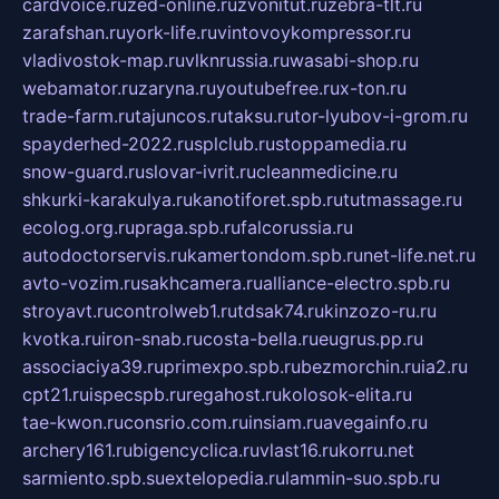
cardvoice.ru
zed-online.ru
zvonitut.ru
zebra-tlt.ru
zarafshan.ru
york-life.ru
vintovoykompressor.ru
vladivostok-map.ru
vlknrussia.ru
wasabi-shop.ru
webamator.ru
zaryna.ru
youtubefree.ru
x-ton.ru
trade-farm.ru
tajuncos.ru
taksu.ru
tor-lyubov-i-grom.ru
spayderhed-2022.ru
splclub.ru
stoppamedia.ru
snow-guard.ru
slovar-ivrit.ru
cleanmedicine.ru
shkurki-karakulya.ru
kanotiforet.spb.ru
tutmassage.ru
ecolog.org.ru
praga.spb.ru
falcorussia.ru
autodoctorservis.ru
kamertondom.spb.ru
net-life.net.ru
avto-vozim.ru
sakhcamera.ru
alliance-electro.spb.ru
stroyavt.ru
controlweb1.ru
tdsak74.ru
kinzozo-ru.ru
kvotka.ru
iron-snab.ru
costa-bella.ru
eugrus.pp.ru
associaciya39.ru
primexpo.spb.ru
bezmorchin.ru
ia2.ru
cpt21.ru
ispecspb.ru
regahost.ru
kolosok-elita.ru
tae-kwon.ru
consrio.com.ru
insiam.ru
avegainfo.ru
archery161.ru
bigencyclica.ru
vlast16.ru
korru.net
sarmiento.spb.su
extelopedia.ru
lammin-suo.spb.ru