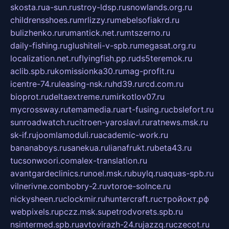
skosta.ru
a-sun.ru
stroy-ldsp.ru
snowlands.org.ru
childrensshoes.ru
mrlizzy.ru
mebelsofiakrd.ru
bulizhenko.ru
rumantick.net.ru
mtszerno.ru
daily-fishing.ru
glushiteli-v-spb.ru
megasat.org.ru
localization.net.ru
flyingfish.pp.ru
ds5teremok.ru
aclib.spb.ru
komissionka30.ru
mag-profit.ru
icentre-74.ru
leasing-nsk.ru
hd39.ru
rcd.com.ru
bioprot.ru
deltaextreme.ru
mirkotlov07.ru
mycrossway.ru
temamedia.ru
art-fusing.ru
cbslefort.ru
sunroadwatch.ru
citroen-yaroslavl.ru
ratnews.msk.ru
sk-if.ru
joomlamoduli.ru
academic-work.ru
bananaboys.ru
sanekua.ru
lianafrukt.ru
beta43.ru
tucsonwoori.com
alex-translation.ru
avantgardeclinics.ru
noel.msk.ru
buylq.ru
aquas-spb.ru
vilnerivne.com
bobry-2.ru
vtoroe-solnce.ru
nickysheen.ru
clockmir.ru
huntercraft.ru
стройокт.рф
webpixels.ru
pczz.msk.su
petrodvorets.spb.ru
nsintermed.spb.ru
avtovirazh-24.ru
jazzq.ru
czecot.ru