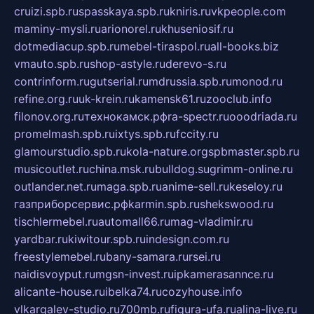
cruizi.spb.ru
spasskaya.spb.ru
kniris.ru
vkpeople.com
maminy-mysli.ru
arionorel.ru
khuseniosif.ru
dotmediacup.spb.ru
mebel-tiraspol.ru
all-books.biz
vmauto.spb.ru
shop-astyle.ru
derevo-s.ru
contrinform.ru
gutserial.ru
mdrussia.spb.ru
monod.ru
refine.org.ru
uk-krein.ru
kamensk61.ru
zooclub.info
filonov.org.ru
технокамск.рф
ra-spectr.ru
ooodriada.ru
promelmash.spb.ru
ixtys.spb.ru
fccity.ru
glamourstudio.spb.ru
kola-nature.org
spbmaster.spb.ru
musicoutlet.ru
china.msk.ru
bulldog.su
grimm-online.ru
outlander.net.ru
maga.spb.ru
anime-sell.ru
keseloy.ru
газприборсервис.рф
karmin.spb.ru
shekswood.ru
tischlermebel.ru
automall66.ru
mag-vladimir.ru
yardbar.ru
kiwitour.spb.ru
indesign.com.ru
freestylemebel.ru
bany-samara.ru
rsei.ru
naidisvoyput.ru
mgsn-invest.ru
ipkamerasannce.ru
alicante-house.ru
ibelka74.ru
cozyhouse.info
vlkargalev-studio.ru
700mb.ru
figura-ufa.ru
alina-live.ru