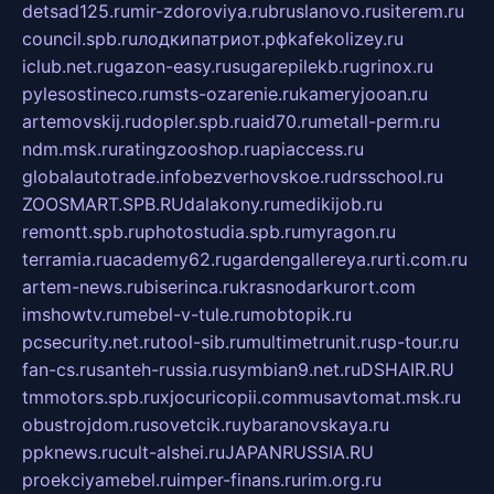
detsad125.ru
mir-zdoroviya.ru
bruslanovo.ru
siterem.ru
council.spb.ru
лодкипатриот.рф
kafekolizey.ru
iclub.net.ru
gazon-easy.ru
sugarepilekb.ru
grinox.ru
pylesostineco.ru
msts-ozarenie.ru
kameryjooan.ru
artemovskij.ru
dopler.spb.ru
aid70.ru
metall-perm.ru
ndm.msk.ru
ratingzooshop.ru
apiaccess.ru
globalautotrade.info
bezverhovskoe.ru
drsschool.ru
ZOOSMART.SPB.RU
dalakony.ru
medikijob.ru
remontt.spb.ru
photostudia.spb.ru
myragon.ru
terramia.ru
academy62.ru
gardengallereya.ru
rti.com.ru
artem-news.ru
biserinca.ru
krasnodarkurort.com
imshowtv.ru
mebel-v-tule.ru
mobtopik.ru
pcsecurity.net.ru
tool-sib.ru
multimetrunit.ru
sp-tour.ru
fan-cs.ru
santeh-russia.ru
symbian9.net.ru
DSHAIR.RU
tmmotors.spb.ru
xjocuricopii.com
musavtomat.msk.ru
obustrojdom.ru
sovetcik.ru
ybaranovskaya.ru
ppknews.ru
cult-alshei.ru
JAPANRUSSIA.RU
proekciyamebel.ru
imper-finans.ru
rim.org.ru