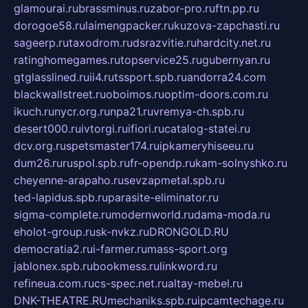
glamourai.ru
brassminus.ru
zabor-pro.ru
ftn.pp.ru
dorogoe58.ru
laimengpacker.ru
kuzova-zapchasti.ru
sageerp.ru
taxodrom.ru
dsrazvitie.ru
hardcity.net.ru
ratinghomegames.ru
topservice25.ru
gubernyan.ru
gtglasslined.ru
ii4.ru
tssport.spb.ru
andorra24.com
blackwallstreet.ru
oboimos.ru
optim-doors.com.ru
ikuch.ru
nycr.org.ru
npa21.ru
vremya-ch.spb.ru
desert000.ru
ivtorgi.ru
ifiori.ru
catalog-statei.ru
dcv.org.ru
spetsmaster174.ru
ipkameryhiseeu.ru
dum26.ru
ruspol.spb.ru
fr-opendp.ru
kam-solnyshko.ru
cheyenne-arapaho.ru
sevzapmetal.spb.ru
ted-lapidus.spb.ru
parasite-eliminator.ru
sigma-complete.ru
modernworld.ru
dama-moda.ru
eholot-group.ru
sk-nvkz.ru
DRONGOLD.RU
democratia2.ru
i-farmer.ru
mass-sport.org
jablonex.spb.ru
bookmess.ru
linkword.ru
refineua.com.ru
cs-spec.net.ru
altay-mebel.ru
DNK-THEATRE.RU
mechaniks.spb.ru
ipcamtechage.ru