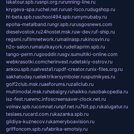
iskatour.spb.ru
snpi.org.ru
running-line.ru
krygeva-spa.ru
chel.net.ru
rust-loco.ru
dugshop.ru
hl-beta.spb.ru
school494.spb.ru
mymubaby.ru
epoha-metalband.ru
ngr.spb.ru
rusgosnews.com
dieselvostok.ru
24hostel.msk.ru
w-dev.ru
f-ship.ru
regsmi.ru
filmnetwork.ru
malinasp.ru
kinosvin.ru
h2o-salon.ru
malutkayork.ru
deltaprim.spb.ru
tango-perm.ru
gooddir.ru
sgv.su
multiki-online.com
webkrasotki.com
cherinvest.ru
detskiy-ostrov.ru
ankou.spb.ru
alvesta1.ru
pdf-creator.ru
nix-files.org.ru
sakhatoday.ru
elektrikersymboler.ru
sputnikyes.ru
golf2club.msk.ru
aeforums.ru
zallclub.ru
multimodal.msk.ru
habaigry.ru
haikko.ru
sobakopedia.ru
isz-fest.ru
ewnc.info
screensaver-clock.net.ru
volnav.spb.ru
comnat.ru
npf.net.ru
7bit.pp.ru
kalugatur.ru
tesiaes.ru
card.com.ru
kazanka.spb.ru
gildiya-kuznecov.ru
kameryboavision.ru
griffoncom.spb.ru
fabrika-emotsiy.ru