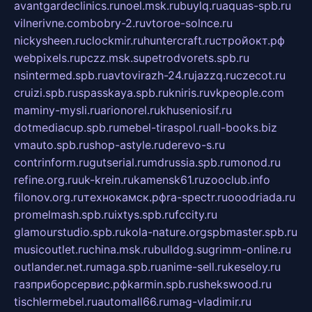
avantgardeclinics.ru
noel.msk.ru
buylq.ru
aquas-spb.ru
vilnerivne.com
bobry-2.ru
vtoroe-solnce.ru
nickysheen.ru
clockmir.ru
huntercraft.ru
стройокт.рф
webpixels.ru
pczz.msk.su
petrodvorets.spb.ru
nsintermed.spb.ru
avtovirazh-24.ru
jazzq.ru
czecot.ru
cruizi.spb.ru
spasskaya.spb.ru
kniris.ru
vkpeople.com
maminy-mysli.ru
arionorel.ru
khuseniosif.ru
dotmediacup.spb.ru
mebel-tiraspol.ru
all-books.biz
vmauto.spb.ru
shop-astyle.ru
derevo-s.ru
contrinform.ru
gutserial.ru
mdrussia.spb.ru
monod.ru
refine.org.ru
uk-krein.ru
kamensk61.ru
zooclub.info
filonov.org.ru
технокамск.рф
ra-spectr.ru
ooodriada.ru
promelmash.spb.ru
ixtys.spb.ru
fccity.ru
glamourstudio.spb.ru
kola-nature.org
spbmaster.spb.ru
musicoutlet.ru
china.msk.ru
bulldog.su
grimm-online.ru
outlander.net.ru
maga.spb.ru
anime-sell.ru
keseloy.ru
газприборсервис.рф
karmin.spb.ru
shekswood.ru
tischlermebel.ru
automall66.ru
mag-vladimir.ru