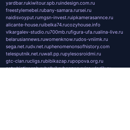
yardbar.ru
kiwitour.spb.ru
indesign.com.ru
freestylemebel.ru
bany-samara.ru
rsei.ru
naidisvoyput.ru
mgsn-invest.ru
ipkamerasannce.ru
alicante-house.ru
ibelka74.ru
cozyhouse.info
vlkargalev-studio.ru
700mb.ru
figura-ufa.ru
alina-live.ru
belarusiannews.ru
womenknow.ru
dos-vniimk.ru
sega.net.ru
dv.net.ru
phenomenonsofhistory.com
telesputnik.net.ru
wall.pp.ru
pylesosroidmi.ru
gtc-clan.ru
cligs.ru
bibikazap.ru
popova.org.ru
netwhistler.spb.ru
bellvil.ru
bonzon.ru
iss-vladik.ru
defiparis.net.ru
las-gryzas.ru
amku.ru
electednews.spb.ru
feather.org.ru
spar72.ru
tankiigri.ru
dominus.com.ru
ibtree.ru
sanykool.pp.ru
unixlib.org.ru
menatep.spb.ru
gartenterrassen.ru
printeka.ru
skvozilka.com.ru
parkovka-pub.ru
lovemobi.ru
art-ru.ru
emulatorz.com.ru
alucomp.com.ru
tatforum.com.ru
alternativa-profi.ru
dermakler.ru
artsurvey.ru
aredir.ru
khimspas.ru
centr-maxi.ru
2018r.ru