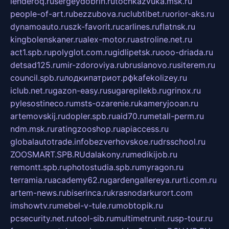
lenderoq.ru
sergeydobrin.ru
tochkazvuka.msk.ru
people-of-art.ru
bezzubova.ru
clubtibet.ru
orior-aks.ru
dynamoauto.ru
szk-favorit.ru
carlines.ru
flatnsk.ru
kingbolenskaner.ru
alex-motor.ru
astroline.net.ru
act1.spb.ru
polyglot.com.ru
gidlipetsk.ru
ooo-driada.ru
detsad125.ru
mir-zdoroviya.ru
bruslanovo.ru
siterem.ru
council.spb.ru
лодкипатриот.рф
kafekolizey.ru
iclub.net.ru
gazon-easy.ru
sugarepilekb.ru
grinox.ru
pylesostineco.ru
msts-ozarenie.ru
kameryjooan.ru
artemovskij.ru
dopler.spb.ru
aid70.ru
metall-perm.ru
ndm.msk.ru
ratingzooshop.ru
apiaccess.ru
globalautotrade.info
bezverhovskoe.ru
drsschool.ru
ZOOSMART.SPB.RU
dalakony.ru
medikijob.ru
remontt.spb.ru
photostudia.spb.ru
myragon.ru
terramia.ru
academy62.ru
gardengallereya.ru
rti.com.ru
artem-news.ru
biserinca.ru
krasnodarkurort.com
imshowtv.ru
mebel-v-tule.ru
mobtopik.ru
pcsecurity.net.ru
tool-sib.ru
multimetrunit.ru
sp-tour.ru