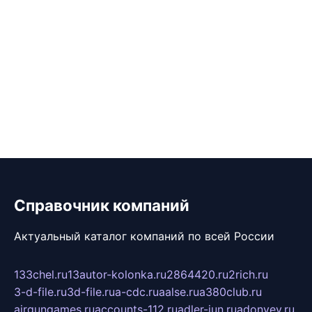
Справочник компаний
Актуальный каталог компаний по всей России
133chel.ru
13autor-kolonka.ru
2864420.ru
2rich.ru
3-d-file.ru
3d-file.ru
a-cdc.ru
aalse.ru
a380club.ru
airgungames.ru
accounts-112.ru
adler-jun.ru
adonyev.ru