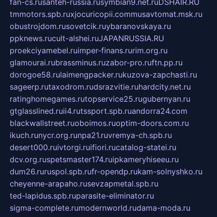
fan-cs.ru
santeh-russia.ru
symbian9.net.ru
DSHAIR.RU
tmmotors.spb.ru
xjocuricopii.com
musavtomat.msk.ru
obustrojdom.ru
sovetcik.ru
ybaranovskaya.ru
ppknews.ru
cult-alshei.ru
JAPANRUSSIA.RU
proekciyamebel.ru
imper-finans.ru
rim.org.ru
glamourai.ru
brassminus.ru
zabor-pro.ru
ftn.pp.ru
dorogoe58.ru
laimengpacker.ru
kuzova-zapchasti.ru
sageerp.ru
taxodrom.ru
dsrazvitie.ru
hardcity.net.ru
ratinghomegames.ru
topservice25.ru
gubernyan.ru
gtglasslined.ru
ii4.ru
tssport.spb.ru
andorra24.com
blackwallstreet.ru
oboimos.ru
optim-doors.com.ru
ikuch.ru
nycr.org.ru
npa21.ru
vremya-ch.spb.ru
desert000.ru
ivtorgi.ru
ifiori.ru
catalog-statei.ru
dcv.org.ru
spetsmaster174.ru
ipkameryhiseeu.ru
dum26.ru
ruspol.spb.ru
fr-opendp.ru
kam-solnyshko.ru
cheyenne-arapaho.ru
sevzapmetal.spb.ru
ted-lapidus.spb.ru
parasite-eliminator.ru
sigma-complete.ru
modernworld.ru
dama-moda.ru