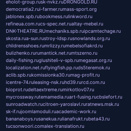
eholot-group.ru
sk-nvkz.ru
DRONGOLD.RU
democratia2.ru
i-farmer.ru
mass-sport.org
jablonex.spb.ru
bookmess.ru
linkword.ru
refineua.com.ru
cs-spec.net.ru
altay-mebel.ru
DNK-THEATRE.RU
mechaniks.spb.ru
ipcamtechage.ru
skosta.ru
a-sun.ru
stroy-ldsp.ru
snowlands.org.ru
childrensshoes.ru
mrlizzy.ru
mebelsofiakrd.ru
bulizhenko.ru
rumantick.net.ru
mtszerno.ru
daily-fishing.ru
glushiteli-v-spb.ru
megasat.org.ru
localization.net.ru
flyingfish.pp.ru
ds5teremok.ru
aclib.spb.ru
komissionka30.ru
mag-profit.ru
icentre-74.ru
leasing-nsk.ru
hd39.ru
rcd.com.ru
bioprot.ru
deltaextreme.ru
mirkotlov07.ru
mycrossway.ru
temamedia.ru
art-fusing.ru
cbslefort.ru
sunroadwatch.ru
citroen-yaroslavl.ru
ratnews.msk.ru
sk-if.ru
joomlamoduli.ru
academic-work.ru
bananaboys.ru
sanekua.ru
lianafrukt.ru
beta43.ru
tucsonwoori.com
alex-translation.ru