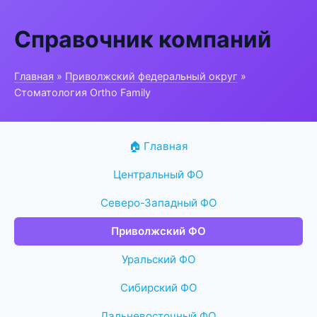
Справочник компаний
Главная
»
Приволжский федеральный округ
»
Стоматология Ortho Family
🏠 Главная
Центральный ФО
Северо-Западный ФО
Приволжский ФО
Уральский ФО
Сибирский ФО
Дальневосточный ФО