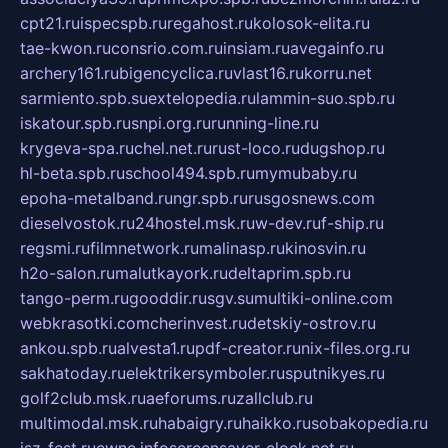
cpt21.ru
ispecspb.ru
regahost.ru
kolosok-elita.ru
tae-kwon.ru
consrio.com.ru
insiam.ru
avegainfo.ru
archery161.ru
bigencyclica.ru
vlast16.ru
korru.net
sarmiento.spb.su
extelopedia.ru
lammin-suo.spb.ru
iskatour.spb.ru
snpi.org.ru
running-line.ru
krygeva-spa.ru
chel.net.ru
rust-loco.ru
dugshop.ru
hl-beta.spb.ru
school494.spb.ru
mymubaby.ru
epoha-metalband.ru
ngr.spb.ru
rusgosnews.com
dieselvostok.ru
24hostel.msk.ru
w-dev.ru
f-ship.ru
regsmi.ru
filmnetwork.ru
malinasp.ru
kinosvin.ru
h2o-salon.ru
malutkayork.ru
deltaprim.spb.ru
tango-perm.ru
gooddir.ru
sgv.su
multiki-online.com
webkrasotki.com
cherinvest.ru
detskiy-ostrov.ru
ankou.spb.ru
alvesta1.ru
pdf-creator.ru
nix-files.org.ru
sakhatoday.ru
elektrikersymboler.ru
sputnikyes.ru
golf2club.msk.ru
aeforums.ru
zallclub.ru
multimodal.msk.ru
habaigry.ru
haikko.ru
sobakopedia.ru