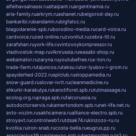
alfeihavsalnassr.ru
altaipant.ru
argentinamia.ru
aria-family.ru
arkrym.ru
ashanet.ru
belgorod-day.ru
bankaribi.ru
bandamn.ru
bigfatcc.ru
blagodarenie-spb.ru
borodino-media.ru
card-voice.ru
cardvoice.ru
zed-online.ru
zvonitut.ru
zebra-tlt.ru
zarafshan.ru
york-life.ru
vintovoykompressor.ru
vladivostok-map.ru
vlknrussia.ru
wasabi-shop.ru
webamator.ru
zaryna.ru
youtubefree.ru
x-ton.ru
trade-farm.ru
tajuncos.ru
taksu.ru
tor-lyubov-i-grom.ru
spayderhed-2022.ru
splclub.ru
stoppamedia.ru
snow-guard.ru
slovar-ivrit.ru
cleanmedicine.ru
shkurki-karakulya.ru
kanotiforet.spb.ru
tutmassage.ru
ecolog.org.ru
praga.spb.ru
falcorussia.ru
autodoctorservis.ru
kamertondom.spb.ru
net-life.net.ru
avto-vozim.ru
sakhcamera.ru
alliance-electro.spb.ru
stroyavt.ru
controlweb1.ru
tdsak74.ru
kinzozo-ru.ru
kvotka.ru
iron-snab.ru
costa-bella.ru
eugrus.pp.ru
associaciya39.ru
primexpo.spb.ru
bezmorchin.ru
ia2.ru