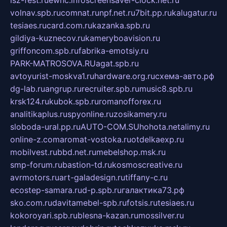
isz-fest.ru
ewnc.info
screensaver-clock.net.ru
volnav.spb.ru
comnat.ru
npf.net.ru
7bit.pp.ru
kalugatur.ru
tesiaes.ru
card.com.ru
kazanka.spb.ru
gildiya-kuznecov.ru
kameryboavision.ru
griffoncom.spb.ru
fabrika-emotsiy.ru
PARK-MATROSOVA.RU
agat.spb.ru
avtoyurist-moskva1.ru
hardware.org.ru
схема-авто.рф
dg-lab.ru
angrup.ru
recruiter.spb.ru
music8.spb.ru
krsk124.ru
kubok.spb.ru
romanofforex.ru
analitikaplus.ru
spyonline.ru
zosikamery.ru
sloboda-ural.pp.ru
AUTO-COM.SU
hohota.net
alimy.ru
online-z.com
aromat-vostoka.ru
otdelkaexp.ru
mobilvest.ru
bbd.net.ru
mebelshop.msk.ru
smp-forum.ru
bastion-td.ru
kosmoscreative.ru
avrmotors.ru
art-galadesign.ru
tiffany-c.ru
ecostep-samara.ru
d-p.spb.ru
галактика73.рф
sko.com.ru
davitamebel-spb.ru
fotsis.ru
tesiaes.ru
kokoroyari.spb.ru
blesna-kazan.ru
mossilver.ru