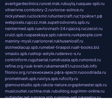
avantgardeclinics.ru
noel.msk.ru
buylq.ru
aquas-spb.ru
vilnerivne.com
bobry-2.ru
vtoroe-solnce.ru
nickysheen.ru
clockmir.ru
huntercraft.ru
стройокт.рф
webpixels.ru
pczz.msk.su
petrodvorets.spb.ru
nsintermed.spb.ru
avtovirazh-24.ru
jazzq.ru
czecot.ru
cruizi.spb.ru
spasskaya.spb.ru
kniris.ru
vkpeople.com
maminy-mysli.ru
arionorel.ru
khuseniosif.ru
dotmediacup.spb.ru
mebel-tiraspol.ru
all-books.biz
vmauto.spb.ru
shop-astyle.ru
derevo-s.ru
contrinform.ru
gutserial.ru
mdrussia.spb.ru
monod.ru
refine.org.ru
uk-krein.ru
kamensk61.ru
zooclub.info
filonov.org.ru
технокамск.рф
ra-spectr.ru
ooodriada.ru
promelmash.spb.ru
ixtys.spb.ru
fccity.ru
glamourstudio.spb.ru
kola-nature.org
spbmaster.spb.ru
musicoutlet.ru
china.msk.ru
bulldog.su
grimm-online.ru
outlander.net.ru
maga.spb.ru
anime-sell.ru
keseloy.ru
газприборсервис.рф
karmin.spb.ru
shekswood.ru
tischlermebel.ru
automall66.ru
mag-vladimir.ru