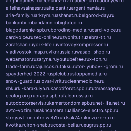
airgungames.ru
accounts-112.ru
adler-jun.ru
adonyev.ru
alfeihavsalnassr.ru
altaipant.ru
argentinamia.ru
aria-family.ru
arkrym.ru
ashanet.ru
belgorod-day.ru
bankaribi.ru
bandamn.ru
bigfatcc.ru
blagodarenie-spb.ru
borodino-media.ru
card-voice.ru
cardvoice.ru
zed-online.ru
zvonitut.ru
zebra-tlt.ru
zarafshan.ru
york-life.ru
vintovoykompressor.ru
vladivostok-map.ru
vlknrussia.ru
wasabi-shop.ru
webamator.ru
zaryna.ru
youtubefree.ru
x-ton.ru
trade-farm.ru
tajuncos.ru
taksu.ru
tor-lyubov-i-grom.ru
spayderhed-2022.ru
splclub.ru
stoppamedia.ru
snow-guard.ru
slovar-ivrit.ru
cleanmedicine.ru
shkurki-karakulya.ru
kanotiforet.spb.ru
tutmassage.ru
ecolog.org.ru
praga.spb.ru
falcorussia.ru
autodoctorservis.ru
kamertondom.spb.ru
net-life.net.ru
avto-vozim.ru
sakhcamera.ru
alliance-electro.spb.ru
stroyavt.ru
controlweb1.ru
tdsak74.ru
kinzozo-ru.ru
kvotka.ru
iron-snab.ru
costa-bella.ru
eugrus.pp.ru