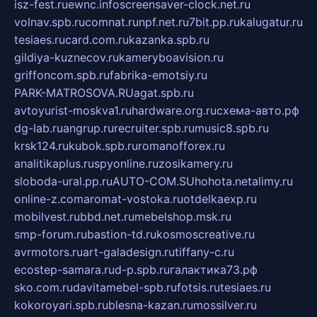
isz-fest.ru
ewnc.info
screensaver-clock.net.ru
volnav.spb.ru
comnat.ru
npf.net.ru
7bit.pp.ru
kalugatur.ru
tesiaes.ru
card.com.ru
kazanka.spb.ru
gildiya-kuznecov.ru
kameryboavision.ru
griffoncom.spb.ru
fabrika-emotsiy.ru
PARK-MATROSOVA.RU
agat.spb.ru
avtoyurist-moskva1.ru
hardware.org.ru
схема-авто.рф
dg-lab.ru
angrup.ru
recruiter.spb.ru
music8.spb.ru
krsk124.ru
kubok.spb.ru
romanofforex.ru
analitikaplus.ru
spyonline.ru
zosikamery.ru
sloboda-ural.pp.ru
AUTO-COM.SU
hohota.net
alimy.ru
online-z.com
aromat-vostoka.ru
otdelkaexp.ru
mobilvest.ru
bbd.net.ru
mebelshop.msk.ru
smp-forum.ru
bastion-td.ru
kosmoscreative.ru
avrmotors.ru
art-galadesign.ru
tiffany-c.ru
ecostep-samara.ru
d-p.spb.ru
галактика73.рф
sko.com.ru
davitamebel-spb.ru
fotsis.ru
tesiaes.ru
kokoroyari.spb.ru
blesna-kazan.ru
mossilver.ru