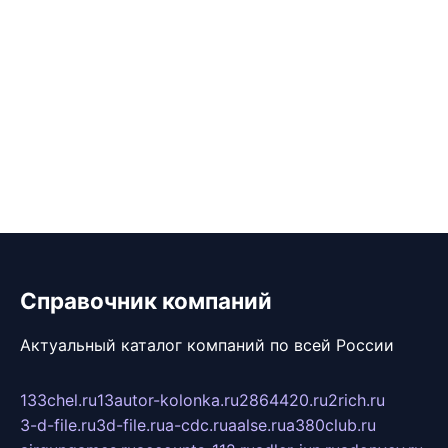
Справочник компаний
Актуальный каталог компаний по всей России
133chel.ru
13autor-kolonka.ru
2864420.ru
2rich.ru
3-d-file.ru
3d-file.ru
a-cdc.ru
aalse.ru
a380club.ru