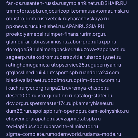
fan-cs.ru
santeh-russia.ru
symbian9.net.ru
DSHAIR.RU
tmmotors.spb.ru
xjocuricopii.com
musavtomat.msk.ru
obustrojdom.ru
sovetcik.ru
ybaranovskaya.ru
ppknews.ru
cult-alshei.ru
JAPANRUSSIA.RU
proekciyamebel.ru
imper-finans.ru
rim.org.ru
glamourai.ru
brassminus.ru
zabor-pro.ru
ftn.pp.ru
dorogoe58.ru
laimengpacker.ru
kuzova-zapchasti.ru
sageerp.ru
taxodrom.ru
dsrazvitie.ru
hardcity.net.ru
ratinghomegames.ru
topservice25.ru
gubernyan.ru
gtglasslined.ru
ii4.ru
tssport.spb.ru
andorra24.com
blackwallstreet.ru
oboimos.ru
optim-doors.com.ru
ikuch.ru
nycr.org.ru
npa21.ru
vremya-ch.spb.ru
desert000.ru
ivtorgi.ru
ifiori.ru
catalog-statei.ru
dcv.org.ru
spetsmaster174.ru
ipkameryhiseeu.ru
dum26.ru
ruspol.spb.ru
fr-opendp.ru
kam-solnyshko.ru
cheyenne-arapaho.ru
sevzapmetal.spb.ru
ted-lapidus.spb.ru
parasite-eliminator.ru
sigma-complete.ru
modernworld.ru
dama-moda.ru