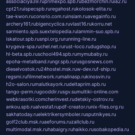
associaciya39.ru
primexpo.spb.ru
bezmorchin.ru
ia2.ru
cpt21.ru
ispecspb.ru
regahost.ru
kolosok-elita.ru
tae-kwon.ru
consrio.com.ru
insiam.ru
avegainfo.ru
archery161.ru
bigencyclica.ru
vlast16.ru
korru.net
sarmiento.spb.su
extelopedia.ru
lammin-suo.spb.ru
iskatour.spb.ru
snpi.org.ru
running-line.ru
krygeva-spa.ru
chel.net.ru
rust-loco.ru
dugshop.ru
hl-beta.spb.ru
school494.spb.ru
mymubaby.ru
epoha-metalband.ru
ngr.spb.ru
rusgosnews.com
dieselvostok.ru
24hostel.msk.ru
w-dev.ru
f-ship.ru
regsmi.ru
filmnetwork.ru
malinasp.ru
kinosvin.ru
h2o-salon.ru
malutkayork.ru
deltaprim.spb.ru
tango-perm.ru
gooddir.ru
sgv.su
multiki-online.com
webkrasotki.com
cherinvest.ru
detskiy-ostrov.ru
ankou.spb.ru
alvesta1.ru
pdf-creator.ru
nix-files.org.ru
sakhatoday.ru
elektrikersymboler.ru
sputnikyes.ru
golf2club.msk.ru
aeforums.ru
zallclub.ru
multimodal.msk.ru
habaigry.ru
haikko.ru
sobakopedia.ru