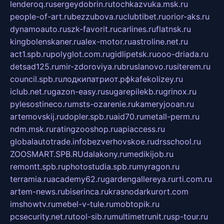
lenderoq.ru
sergeydobrin.ru
tochkazvuka.msk.ru
people-of-art.ru
bezzubova.ru
clubtibet.ru
orior-aks.ru
dynamoauto.ru
szk-favorit.ru
carlines.ru
flatnsk.ru
kingbolenskaner.ru
alex-motor.ru
astroline.net.ru
act1.spb.ru
polyglot.com.ru
gidlipetsk.ru
ooo-driada.ru
detsad125.ru
mir-zdoroviya.ru
bruslanovo.ru
siterem.ru
council.spb.ru
лодкипатриот.рф
kafekolizey.ru
iclub.net.ru
gazon-easy.ru
sugarepilekb.ru
grinox.ru
pylesostineco.ru
msts-ozarenie.ru
kameryjooan.ru
artemovskij.ru
dopler.spb.ru
aid70.ru
metall-perm.ru
ndm.msk.ru
ratingzooshop.ru
apiaccess.ru
globalautotrade.info
bezverhovskoe.ru
drsschool.ru
ZOOSMART.SPB.RU
dalakony.ru
medikijob.ru
remontt.spb.ru
photostudia.spb.ru
myragon.ru
terramia.ru
academy62.ru
gardengallereya.ru
rti.com.ru
artem-news.ru
biserinca.ru
krasnodarkurort.com
imshowtv.ru
mebel-v-tule.ru
mobtopik.ru
pcsecurity.net.ru
tool-sib.ru
multimetrunit.ru
sp-tour.ru