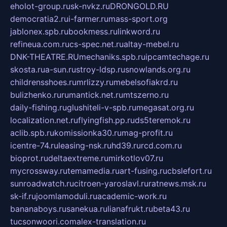
eholot-group.ru
sk-nvkz.ru
DRONGOLD.RU
democratia2.ru
i-farmer.ru
mass-sport.org
jablonex.spb.ru
bookmess.ru
linkword.ru
refineua.com.ru
cs-spec.net.ru
altay-mebel.ru
DNK-THEATRE.RU
mechaniks.spb.ru
ipcamtechage.ru
skosta.ru
a-sun.ru
stroy-ldsp.ru
snowlands.org.ru
childrensshoes.ru
mrlizzy.ru
mebelsofiakrd.ru
bulizhenko.ru
rumantick.net.ru
mtszerno.ru
daily-fishing.ru
glushiteli-v-spb.ru
megasat.org.ru
localization.net.ru
flyingfish.pp.ru
ds5teremok.ru
aclib.spb.ru
komissionka30.ru
mag-profit.ru
icentre-74.ru
leasing-nsk.ru
hd39.ru
rcd.com.ru
bioprot.ru
deltaextreme.ru
mirkotlov07.ru
mycrossway.ru
temamedia.ru
art-fusing.ru
cbslefort.ru
sunroadwatch.ru
citroen-yaroslavl.ru
ratnews.msk.ru
sk-if.ru
joomlamoduli.ru
academic-work.ru
bananaboys.ru
sanekua.ru
lianafrukt.ru
beta43.ru
tucsonwoori.com
alex-translation.ru