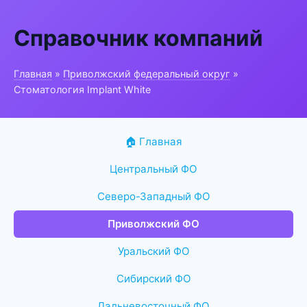
Справочник компаний
Главная
»
Приволжский федеральный округ
»
Стоматология Implant White
🏠 Главная
Центральный ФО
Северо-Западный ФО
Приволжский ФО
Уральский ФО
Сибирский ФО
Дальневосточный ФО