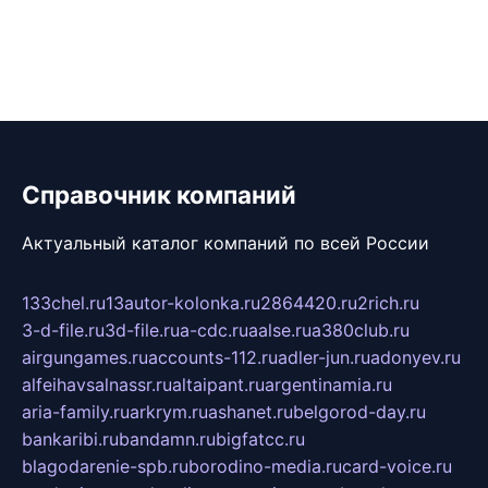
Справочник компаний
Актуальный каталог компаний по всей России
133chel.ru
13autor-kolonka.ru
2864420.ru
2rich.ru
3-d-file.ru
3d-file.ru
a-cdc.ru
aalse.ru
a380club.ru
airgungames.ru
accounts-112.ru
adler-jun.ru
adonyev.ru
alfeihavsalnassr.ru
altaipant.ru
argentinamia.ru
aria-family.ru
arkrym.ru
ashanet.ru
belgorod-day.ru
bankaribi.ru
bandamn.ru
bigfatcc.ru
blagodarenie-spb.ru
borodino-media.ru
card-voice.ru