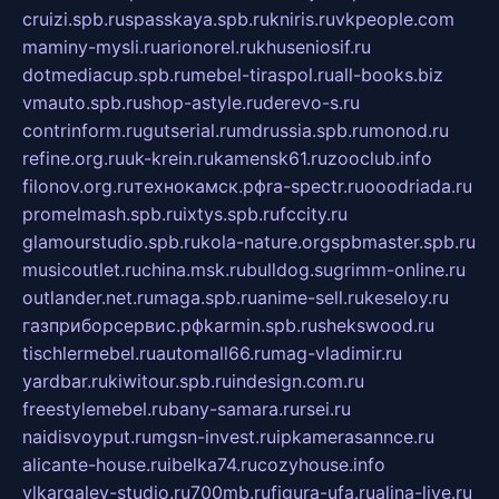
cruizi.spb.ru
spasskaya.spb.ru
kniris.ru
vkpeople.com
maminy-mysli.ru
arionorel.ru
khuseniosif.ru
dotmediacup.spb.ru
mebel-tiraspol.ru
all-books.biz
vmauto.spb.ru
shop-astyle.ru
derevo-s.ru
contrinform.ru
gutserial.ru
mdrussia.spb.ru
monod.ru
refine.org.ru
uk-krein.ru
kamensk61.ru
zooclub.info
filonov.org.ru
технокамск.рф
ra-spectr.ru
ooodriada.ru
promelmash.spb.ru
ixtys.spb.ru
fccity.ru
glamourstudio.spb.ru
kola-nature.org
spbmaster.spb.ru
musicoutlet.ru
china.msk.ru
bulldog.su
grimm-online.ru
outlander.net.ru
maga.spb.ru
anime-sell.ru
keseloy.ru
газприборсервис.рф
karmin.spb.ru
shekswood.ru
tischlermebel.ru
automall66.ru
mag-vladimir.ru
yardbar.ru
kiwitour.spb.ru
indesign.com.ru
freestylemebel.ru
bany-samara.ru
rsei.ru
naidisvoyput.ru
mgsn-invest.ru
ipkamerasannce.ru
alicante-house.ru
ibelka74.ru
cozyhouse.info
vlkargalev-studio.ru
700mb.ru
figura-ufa.ru
alina-live.ru