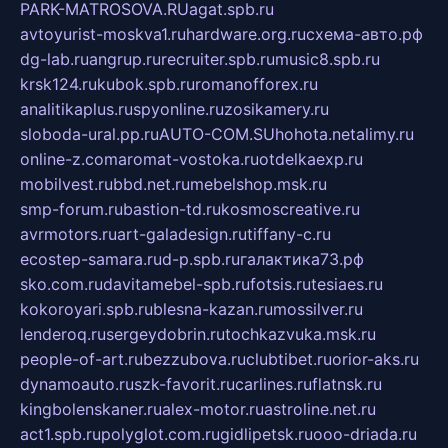
PARK-MATROSOVA.RU
agat.spb.ru
avtoyurist-moskva1.ru
hardware.org.ru
схема-авто.рф
dg-lab.ru
angrup.ru
recruiter.spb.ru
music8.spb.ru
krsk124.ru
kubok.spb.ru
romanofforex.ru
analitikaplus.ru
spyonline.ru
zosikamery.ru
sloboda-ural.pp.ru
AUTO-COM.SU
hohota.net
alimy.ru
online-z.com
aromat-vostoka.ru
otdelkaexp.ru
mobilvest.ru
bbd.net.ru
mebelshop.msk.ru
smp-forum.ru
bastion-td.ru
kosmoscreative.ru
avrmotors.ru
art-galadesign.ru
tiffany-c.ru
ecostep-samara.ru
d-p.spb.ru
галактика73.рф
sko.com.ru
davitamebel-spb.ru
fotsis.ru
tesiaes.ru
kokoroyari.spb.ru
blesna-kazan.ru
mossilver.ru
lenderoq.ru
sergeydobrin.ru
tochkazvuka.msk.ru
people-of-art.ru
bezzubova.ru
clubtibet.ru
orior-aks.ru
dynamoauto.ru
szk-favorit.ru
carlines.ru
flatnsk.ru
kingbolenskaner.ru
alex-motor.ru
astroline.net.ru
act1.spb.ru
polyglot.com.ru
gidlipetsk.ru
ooo-driada.ru