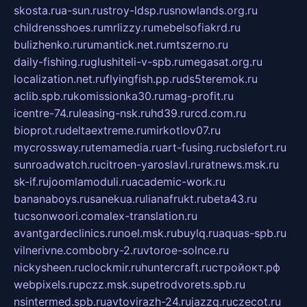
skosta.ru
a-sun.ru
stroy-ldsp.ru
snowlands.org.ru
childrensshoes.ru
mrlizzy.ru
mebelsofiakrd.ru
bulizhenko.ru
rumantick.net.ru
mtszerno.ru
daily-fishing.ru
glushiteli-v-spb.ru
megasat.org.ru
localization.net.ru
flyingfish.pp.ru
ds5teremok.ru
aclib.spb.ru
komissionka30.ru
mag-profit.ru
icentre-74.ru
leasing-nsk.ru
hd39.ru
rcd.com.ru
bioprot.ru
deltaextreme.ru
mirkotlov07.ru
mycrossway.ru
temamedia.ru
art-fusing.ru
cbslefort.ru
sunroadwatch.ru
citroen-yaroslavl.ru
ratnews.msk.ru
sk-if.ru
joomlamoduli.ru
academic-work.ru
bananaboys.ru
sanekua.ru
lianafrukt.ru
beta43.ru
tucsonwoori.com
alex-translation.ru
avantgardeclinics.ru
noel.msk.ru
buylq.ru
aquas-spb.ru
vilnerivne.com
bobry-2.ru
vtoroe-solnce.ru
nickysheen.ru
clockmir.ru
huntercraft.ru
стройокт.рф
webpixels.ru
pczz.msk.su
petrodvorets.spb.ru
nsintermed.spb.ru
avtovirazh-24.ru
jazzq.ru
czecot.ru