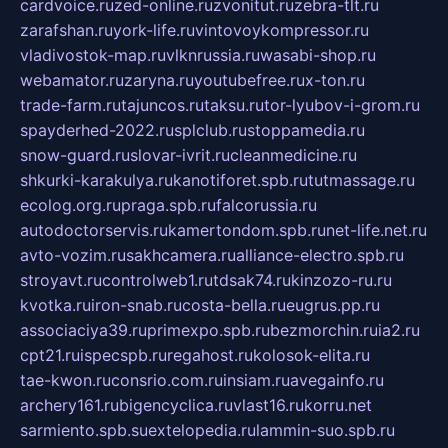
cardvoice.ru
zed-online.ru
zvonitut.ru
zebra-tlt.ru
zarafshan.ru
york-life.ru
vintovoykompressor.ru
vladivostok-map.ru
vlknrussia.ru
wasabi-shop.ru
webamator.ru
zaryna.ru
youtubefree.ru
x-ton.ru
trade-farm.ru
tajuncos.ru
taksu.ru
tor-lyubov-i-grom.ru
spayderhed-2022.ru
splclub.ru
stoppamedia.ru
snow-guard.ru
slovar-ivrit.ru
cleanmedicine.ru
shkurki-karakulya.ru
kanotiforet.spb.ru
tutmassage.ru
ecolog.org.ru
praga.spb.ru
falcorussia.ru
autodoctorservis.ru
kamertondom.spb.ru
net-life.net.ru
avto-vozim.ru
sakhcamera.ru
alliance-electro.spb.ru
stroyavt.ru
controlweb1.ru
tdsak74.ru
kinzozo-ru.ru
kvotka.ru
iron-snab.ru
costa-bella.ru
eugrus.pp.ru
associaciya39.ru
primexpo.spb.ru
bezmorchin.ru
ia2.ru
cpt21.ru
ispecspb.ru
regahost.ru
kolosok-elita.ru
tae-kwon.ru
consrio.com.ru
insiam.ru
avegainfo.ru
archery161.ru
bigencyclica.ru
vlast16.ru
korru.net
sarmiento.spb.su
extelopedia.ru
lammin-suo.spb.ru