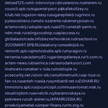
detsad125.ru
mir-zdoroviya.ru
bruslanovo.ru
siterem.ru
council.spb.ru
лодкипатриот.рф
kafekolizey.ru
iclub.net.ru
gazon-easy.ru
sugarepilekb.ru
grinox.ru
pylesostineco.ru
msts-ozarenie.ru
kameryjooan.ru
artemovskij.ru
dopler.spb.ru
aid70.ru
metall-perm.ru
ndm.msk.ru
ratingzooshop.ru
apiaccess.ru
globalautotrade.info
bezverhovskoe.ru
drsschool.ru
ZOOSMART.SPB.RU
dalakony.ru
medikijob.ru
remontt.spb.ru
photostudia.spb.ru
myragon.ru
terramia.ru
academy62.ru
gardengallereya.ru
rti.com.ru
artem-news.ru
biserinca.ru
krasnodarkurort.com
imshowtv.ru
mebel-v-tule.ru
mobtopik.ru
pcsecurity.net.ru
tool-sib.ru
multimetrunit.ru
sp-tour.ru
fan-cs.ru
santeh-russia.ru
symbian9.net.ru
DSHAIR.RU
tmmotors.spb.ru
xjocuricopii.com
musavtomat.msk.ru
obustrojdom.ru
sovetcik.ru
ybaranovskaya.ru
ppknews.ru
cult-alshei.ru
JAPANRUSSIA.RU
proekciyamebel.ru
imper-finans.ru
rim.org.ru