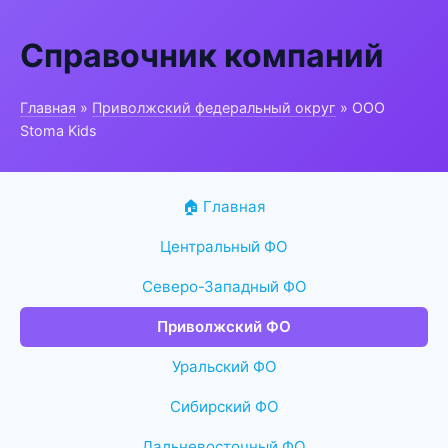
Справочник компаний
Главная
»
Приволжский федеральный округ
» ООО
Stoma Kids
🏠 Главная
Центральный ФО
Северо-Западный ФО
Приволжский ФО
Уральский ФО
Сибирский ФО
Дальневосточный ФО