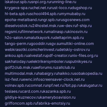
iskatour.spb.ru
snpi.org.ru
running-line.ru
krygeva-spa.ru
chel.net.ru
rust-loco.ru
dugshop.ru
hl-beta.spb.ru
school494.spb.ru
mymubaby.ru
epoha-metalband.ru
ngr.spb.ru
rusgosnews.com
dieselvostok.ru
24hostel.msk.ru
w-dev.ru
f-ship.ru
regsmi.ru
filmnetwork.ru
malinasp.ru
kinosvin.ru
h2o-salon.ru
malutkayork.ru
deltaprim.spb.ru
tango-perm.ru
gooddir.ru
sgv.su
multiki-online.com
webkrasotki.com
cherinvest.ru
detskiy-ostrov.ru
ankou.spb.ru
alvesta1.ru
pdf-creator.ru
nix-files.org.ru
sakhatoday.ru
elektrikersymboler.ru
sputnikyes.ru
golf2club.msk.ru
aeforums.ru
zallclub.ru
multimodal.msk.ru
habaigry.ru
haikko.ru
sobakopedia.ru
isz-fest.ru
ewnc.info
screensaver-clock.net.ru
volnav.spb.ru
comnat.ru
npf.net.ru
7bit.pp.ru
kalugatur.ru
tesiaes.ru
card.com.ru
kazanka.spb.ru
gildiya-kuznecov.ru
kameryboavision.ru
griffoncom.spb.ru
fabrika-emotsiy.ru