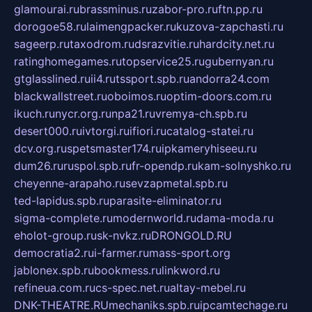
glamourai.ru
brassminus.ru
zabor-pro.ru
ftn.pp.ru
dorogoe58.ru
laimengpacker.ru
kuzova-zapchasti.ru
sageerp.ru
taxodrom.ru
dsrazvitie.ru
hardcity.net.ru
ratinghomegames.ru
topservice25.ru
gubernyan.ru
gtglasslined.ru
ii4.ru
tssport.spb.ru
andorra24.com
blackwallstreet.ru
oboimos.ru
optim-doors.com.ru
ikuch.ru
nycr.org.ru
npa21.ru
vremya-ch.spb.ru
desert000.ru
ivtorgi.ru
ifiori.ru
catalog-statei.ru
dcv.org.ru
spetsmaster174.ru
ipkameryhiseeu.ru
dum26.ru
ruspol.spb.ru
fr-opendp.ru
kam-solnyshko.ru
cheyenne-arapaho.ru
sevzapmetal.spb.ru
ted-lapidus.spb.ru
parasite-eliminator.ru
sigma-complete.ru
modernworld.ru
dama-moda.ru
eholot-group.ru
sk-nvkz.ru
DRONGOLD.RU
democratia2.ru
i-farmer.ru
mass-sport.org
jablonex.spb.ru
bookmess.ru
linkword.ru
refineua.com.ru
cs-spec.net.ru
altay-mebel.ru
DNK-THEATRE.RU
mechaniks.spb.ru
ipcamtechage.ru