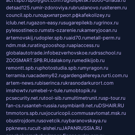
detsad125.ru
mir-zdoroviya.ru
bruslanovo.ru
siterem.ru
council.spb.ru
лодкипатриот.рф
kafekolizey.ru
iclub.net.ru
gazon-easy.ru
sugarepilekb.ru
grinox.ru
pylesostineco.ru
msts-ozarenie.ru
kameryjooan.ru
artemovskij.ru
dopler.spb.ru
aid70.ru
metall-perm.ru
ndm.msk.ru
ratingzooshop.ru
apiaccess.ru
globalautotrade.info
bezverhovskoe.ru
drsschool.ru
ZOOSMART.SPB.RU
dalakony.ru
medikijob.ru
remontt.spb.ru
photostudia.spb.ru
myragon.ru
terramia.ru
academy62.ru
gardengallereya.ru
rti.com.ru
artem-news.ru
biserinca.ru
krasnodarkurort.com
imshowtv.ru
mebel-v-tule.ru
mobtopik.ru
pcsecurity.net.ru
tool-sib.ru
multimetrunit.ru
sp-tour.ru
fan-cs.ru
santeh-russia.ru
symbian9.net.ru
DSHAIR.RU
tmmotors.spb.ru
xjocuricopii.com
musavtomat.msk.ru
obustrojdom.ru
sovetcik.ru
ybaranovskaya.ru
ppknews.ru
cult-alshei.ru
JAPANRUSSIA.RU