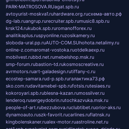
PARK-MATROSOVA.RU
agat.spb.ru
avtoyurist-moskva1.ru
hardware.org.ru
схема-авто.рф
dg-lab.ru
angrup.ru
recruiter.spb.ru
music8.spb.ru
krsk124.ru
kubok.spb.ru
romanofforex.ru
analitikaplus.ru
spyonline.ru
zosikamery.ru
sloboda-ural.pp.ru
AUTO-COM.SU
hohota.net
alimy.ru
online-z.com
aromat-vostoka.ru
otdelkaexp.ru
mobilvest.ru
bbd.net.ru
mebelshop.msk.ru
smp-forum.ru
bastion-td.ru
kosmoscreative.ru
avrmotors.ru
art-galadesign.ru
tiffany-c.ru
ecostep-samara.ru
d-p.spb.ru
галактика73.рф
sko.com.ru
davitamebel-spb.ru
fotsis.ru
tesiaes.ru
kokoroyari.spb.ru
blesna-kazan.ru
mossilver.ru
lenderoq.ru
sergeydobrin.ru
tochkazvuka.msk.ru
people-of-art.ru
bezzubova.ru
clubtibet.ru
orior-aks.ru
dynamoauto.ru
szk-favorit.ru
carlines.ru
flatnsk.ru
kingbolenskaner.ru
alex-motor.ru
astroline.net.ru
act1.spb.ru
polyglot.com.ru
gidlipetsk.ru
ooo-driada.ru