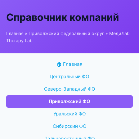
Справочник компаний
Главная
»
Приволжский федеральный округ
» МедиЛаб
Therapy Lab
🏠 Главная
Центральный ФО
Северо-Западный ФО
Приволжский ФО
Уральский ФО
Сибирский ФО
Дальневосточный ФО