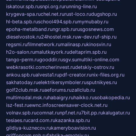
iskatour.spb.ru
snpi.org.ru
running-line.ru
krygeva-spa.ru
chel.net.ru
rust-loco.ru
dugshop.ru
hl-beta.spb.ru
school494.spb.ru
mymubaby.ru
epoha-metalband.ru
ngr.spb.ru
rusgosnews.com
dieselvostok.ru
24hostel.msk.ru
w-dev.ru
f-ship.ru
regsmi.ru
filmnetwork.ru
malinasp.ru
kinosvin.ru
h2o-salon.ru
malutkayork.ru
deltaprim.spb.ru
tango-perm.ru
gooddir.ru
sgv.su
multiki-online.com
webkrasotki.com
cherinvest.ru
detskiy-ostrov.ru
ankou.spb.ru
alvesta1.ru
pdf-creator.ru
nix-files.org.ru
sakhatoday.ru
elektrikersymboler.ru
sputnikyes.ru
golf2club.msk.ru
aeforums.ru
zallclub.ru
multimodal.msk.ru
habaigry.ru
haikko.ru
sobakopedia.ru
isz-fest.ru
ewnc.info
screensaver-clock.net.ru
volnav.spb.ru
comnat.ru
npf.net.ru
7bit.pp.ru
kalugatur.ru
tesiaes.ru
card.com.ru
kazanka.spb.ru
gildiya-kuznecov.ru
kameryboavision.ru
griffoncom.spb.ru
fabrika-emotsiy.ru