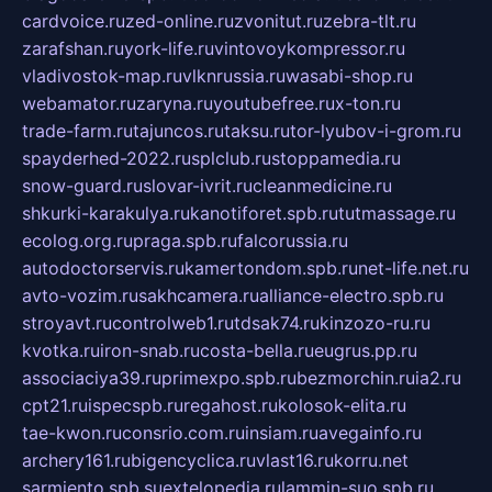
cardvoice.ru
zed-online.ru
zvonitut.ru
zebra-tlt.ru
zarafshan.ru
york-life.ru
vintovoykompressor.ru
vladivostok-map.ru
vlknrussia.ru
wasabi-shop.ru
webamator.ru
zaryna.ru
youtubefree.ru
x-ton.ru
trade-farm.ru
tajuncos.ru
taksu.ru
tor-lyubov-i-grom.ru
spayderhed-2022.ru
splclub.ru
stoppamedia.ru
snow-guard.ru
slovar-ivrit.ru
cleanmedicine.ru
shkurki-karakulya.ru
kanotiforet.spb.ru
tutmassage.ru
ecolog.org.ru
praga.spb.ru
falcorussia.ru
autodoctorservis.ru
kamertondom.spb.ru
net-life.net.ru
avto-vozim.ru
sakhcamera.ru
alliance-electro.spb.ru
stroyavt.ru
controlweb1.ru
tdsak74.ru
kinzozo-ru.ru
kvotka.ru
iron-snab.ru
costa-bella.ru
eugrus.pp.ru
associaciya39.ru
primexpo.spb.ru
bezmorchin.ru
ia2.ru
cpt21.ru
ispecspb.ru
regahost.ru
kolosok-elita.ru
tae-kwon.ru
consrio.com.ru
insiam.ru
avegainfo.ru
archery161.ru
bigencyclica.ru
vlast16.ru
korru.net
sarmiento.spb.su
extelopedia.ru
lammin-suo.spb.ru