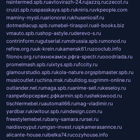
nsintermed.spb.ru
avtovirazh-24.ru
jazzq.ru
czecot.ru
cruizi.spb.ru
spasskaya.spb.ru
kniris.ru
vkpeople.com
maminy-mysli.ru
arionorel.ru
khuseniosif.ru
dotmediacup.spb.ru
mebel-tiraspol.ru
all-books.biz
vmauto.spb.ru
shop-astyle.ru
derevo-s.ru
contrinform.ru
gutserial.ru
mdrussia.spb.ru
monod.ru
refine.org.ru
uk-krein.ru
kamensk61.ru
zooclub.info
filonov.org.ru
технокамск.рф
ra-spectr.ru
ooodriada.ru
promelmash.spb.ru
ixtys.spb.ru
fccity.ru
glamourstudio.spb.ru
kola-nature.org
spbmaster.spb.ru
musicoutlet.ru
china.msk.ru
bulldog.su
grimm-online.ru
outlander.net.ru
maga.spb.ru
anime-sell.ru
keseloy.ru
газприборсервис.рф
karmin.spb.ru
shekswood.ru
tischlermebel.ru
automall66.ru
mag-vladimir.ru
yardbar.ru
kiwitour.spb.ru
indesign.com.ru
freestylemebel.ru
bany-samara.ru
rsei.ru
naidisvoyput.ru
mgsn-invest.ru
ipkamerasannce.ru
alicante-house.ru
ibelka74.ru
cozyhouse.info