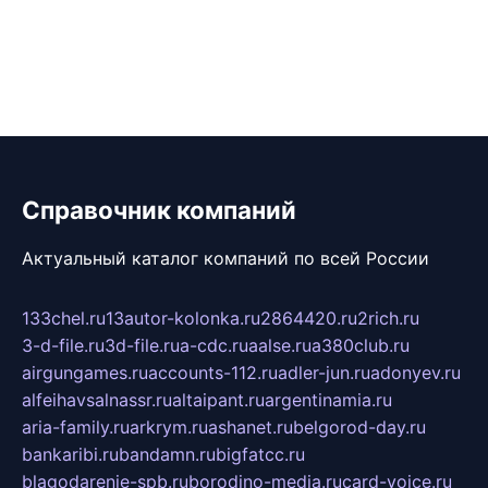
Справочник компаний
Актуальный каталог компаний по всей России
133chel.ru
13autor-kolonka.ru
2864420.ru
2rich.ru
3-d-file.ru
3d-file.ru
a-cdc.ru
aalse.ru
a380club.ru
airgungames.ru
accounts-112.ru
adler-jun.ru
adonyev.ru
alfeihavsalnassr.ru
altaipant.ru
argentinamia.ru
aria-family.ru
arkrym.ru
ashanet.ru
belgorod-day.ru
bankaribi.ru
bandamn.ru
bigfatcc.ru
blagodarenie-spb.ru
borodino-media.ru
card-voice.ru