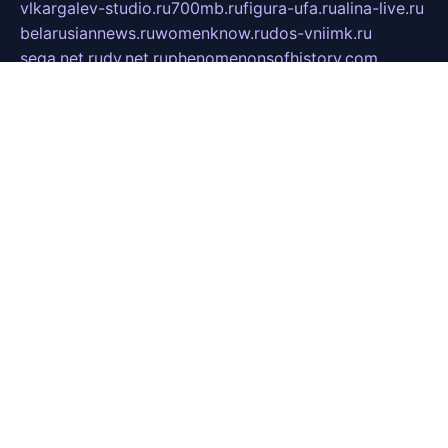
vlkargalev-studio.ru
700mb.ru
figura-ufa.ru
alina-live.ru
belarusiannews.ru
womenknow.ru
dos-vniimk.ru
sega.net.ru
dv.net.ru
phenomenonsofhistory.com
telesputnik.net.ru
wall.pp.ru
pylesosroidmi.ru
gtc-clan.ru
cligs.ru
bibikazap.ru
popova.org.ru
netwhistler.spb.ru
bellvil.ru
bonzon.ru
iss-vladik.ru
defiparis.net.ru
las-gryzas.ru
amku.ru
electednews.spb.ru
feather.org.ru
spar72.ru
tankiigri.ru
dominus.com.ru
ibtree.ru
sanykool.pp.ru
unixlib.org.ru
menatep.spb.ru
gartenterrassen.ru
printeka.ru
skvozilka.com.ru
parkovka-pub.ru
lovemobi.ru
art-ru.ru
emulatorz.com.ru
alucomp.com.ru
tatforum.com.ru
alternativa-profi.ru
dermakler.ru
artsurvey.ru
aredir.ru
khimspas.ru
centr-maxi.ru
2018r.ru
bort-stomer-defort.ru
professional2.ru
gibsons.ru
artselena.ru
art-pilot.ru
ingredient.spb.ru
npfpolimer.spb.ru
argentum.spb.ru
hom-edu.ru
af-num.ru
cashadvanceamericasev.org
trexp.spb.ru