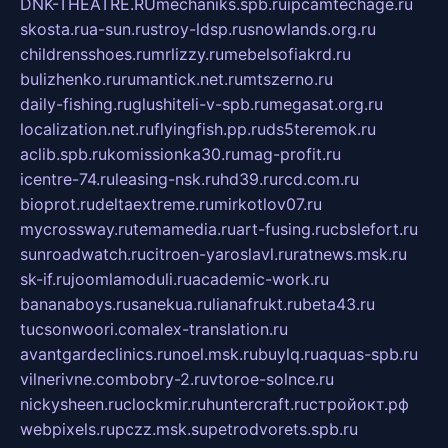
DNK-THEATRE.RU
mechaniks.spb.ru
ipcamtechage.ru
skosta.ru
a-sun.ru
stroy-ldsp.ru
snowlands.org.ru
childrensshoes.ru
mrlizzy.ru
mebelsofiakrd.ru
bulizhenko.ru
rumantick.net.ru
mtszerno.ru
daily-fishing.ru
glushiteli-v-spb.ru
megasat.org.ru
localization.net.ru
flyingfish.pp.ru
ds5teremok.ru
aclib.spb.ru
komissionka30.ru
mag-profit.ru
icentre-74.ru
leasing-nsk.ru
hd39.ru
rcd.com.ru
bioprot.ru
deltaextreme.ru
mirkotlov07.ru
mycrossway.ru
temamedia.ru
art-fusing.ru
cbslefort.ru
sunroadwatch.ru
citroen-yaroslavl.ru
ratnews.msk.ru
sk-if.ru
joomlamoduli.ru
academic-work.ru
bananaboys.ru
sanekua.ru
lianafrukt.ru
beta43.ru
tucsonwoori.com
alex-translation.ru
avantgardeclinics.ru
noel.msk.ru
buylq.ru
aquas-spb.ru
vilnerivne.com
bobry-2.ru
vtoroe-solnce.ru
nickysheen.ru
clockmir.ru
huntercraft.ru
стройокт.рф
webpixels.ru
pczz.msk.su
petrodvorets.spb.ru