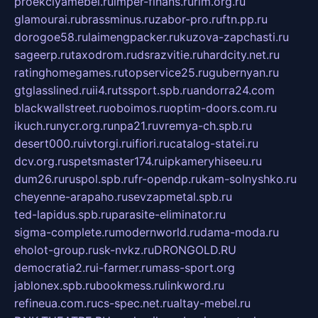
proekciyamebel.ru
imper-finans.ru
rim.org.ru
glamourai.ru
brassminus.ru
zabor-pro.ru
ftn.pp.ru
dorogoe58.ru
laimengpacker.ru
kuzova-zapchasti.ru
sageerp.ru
taxodrom.ru
dsrazvitie.ru
hardcity.net.ru
ratinghomegames.ru
topservice25.ru
gubernyan.ru
gtglasslined.ru
ii4.ru
tssport.spb.ru
andorra24.com
blackwallstreet.ru
oboimos.ru
optim-doors.com.ru
ikuch.ru
nycr.org.ru
npa21.ru
vremya-ch.spb.ru
desert000.ru
ivtorgi.ru
ifiori.ru
catalog-statei.ru
dcv.org.ru
spetsmaster174.ru
ipkameryhiseeu.ru
dum26.ru
ruspol.spb.ru
fr-opendp.ru
kam-solnyshko.ru
cheyenne-arapaho.ru
sevzapmetal.spb.ru
ted-lapidus.spb.ru
parasite-eliminator.ru
sigma-complete.ru
modernworld.ru
dama-moda.ru
eholot-group.ru
sk-nvkz.ru
DRONGOLD.RU
democratia2.ru
i-farmer.ru
mass-sport.org
jablonex.spb.ru
bookmess.ru
linkword.ru
refineua.com.ru
cs-spec.net.ru
altay-mebel.ru