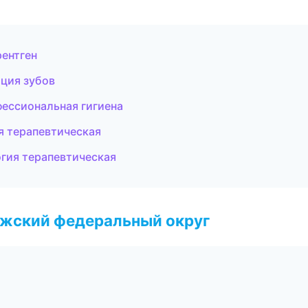
рентген
ация зубов
фессиональная гигиена
я терапевтическая
огия терапевтическая
лжский федеральный округ