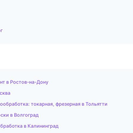
рг
нт в Ростов-на-Дону
осква
ообработка: токарная, фрезерная в Тольятти
оски в Волгоград
обработка в Калининград