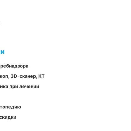
и
ми
требнадзора
оп, 3D-сканер, КТ
тика при лечении
ортопедию
скидки