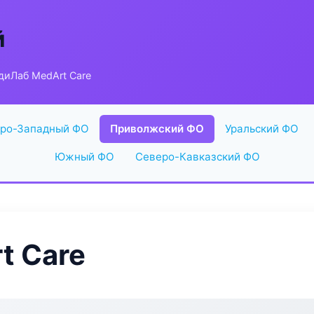
й
диЛаб MedArt Care
ро-Западный ФО
Приволжский ФО
Уральский ФО
Южный ФО
Северо-Кавказский ФО
t Care