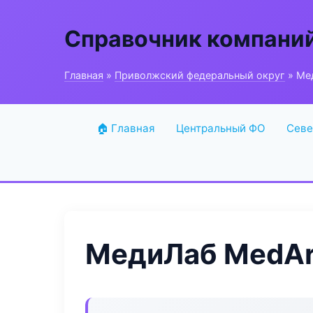
Справочник компани
Главная
»
Приволжский федеральный округ
» Ме
🏠 Главная
Центральный ФО
Севе
МедиЛаб MedAr