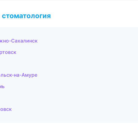
 стоматология
Южно-Сахалинск
ртовск
ольск-на-Амуре
мь
новск