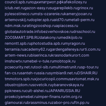
council.spb.ru
лодкипатриот.рф
kafekolizey.ru
iclub.net.ru
gazon-easy.ru
sugarepilekb.ru
grinox.ru
pylesostineco.ru
msts-ozarenie.ru
kameryjooan.ru
artemovskij.ru
dopler.spb.ru
aid70.ru
metall-perm.ru
ndm.msk.ru
ratingzooshop.ru
apiaccess.ru
globalautotrade.info
bezverhovskoe.ru
drsschool.ru
ZOOSMART.SPB.RU
dalakony.ru
medikijob.ru
remontt.spb.ru
photostudia.spb.ru
myragon.ru
terramia.ru
academy62.ru
gardengallereya.ru
rti.com.ru
artem-news.ru
biserinca.ru
krasnodarkurort.com
imshowtv.ru
mebel-v-tule.ru
mobtopik.ru
pcsecurity.net.ru
tool-sib.ru
multimetrunit.ru
sp-tour.ru
fan-cs.ru
santeh-russia.ru
symbian9.net.ru
DSHAIR.RU
tmmotors.spb.ru
xjocuricopii.com
musavtomat.msk.ru
obustrojdom.ru
sovetcik.ru
ybaranovskaya.ru
ppknews.ru
cult-alshei.ru
JAPANRUSSIA.RU
proekciyamebel.ru
imper-finans.ru
rim.org.ru
glamourai.ru
brassminus.ru
zabor-pro.ru
ftn.pp.ru