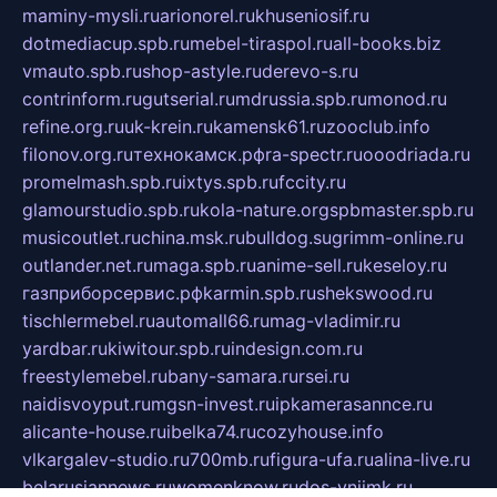
maminy-mysli.ru
arionorel.ru
khuseniosif.ru
dotmediacup.spb.ru
mebel-tiraspol.ru
all-books.biz
vmauto.spb.ru
shop-astyle.ru
derevo-s.ru
contrinform.ru
gutserial.ru
mdrussia.spb.ru
monod.ru
refine.org.ru
uk-krein.ru
kamensk61.ru
zooclub.info
filonov.org.ru
технокамск.рф
ra-spectr.ru
ooodriada.ru
promelmash.spb.ru
ixtys.spb.ru
fccity.ru
glamourstudio.spb.ru
kola-nature.org
spbmaster.spb.ru
musicoutlet.ru
china.msk.ru
bulldog.su
grimm-online.ru
outlander.net.ru
maga.spb.ru
anime-sell.ru
keseloy.ru
газприборсервис.рф
karmin.spb.ru
shekswood.ru
tischlermebel.ru
automall66.ru
mag-vladimir.ru
yardbar.ru
kiwitour.spb.ru
indesign.com.ru
freestylemebel.ru
bany-samara.ru
rsei.ru
naidisvoyput.ru
mgsn-invest.ru
ipkamerasannce.ru
alicante-house.ru
ibelka74.ru
cozyhouse.info
vlkargalev-studio.ru
700mb.ru
figura-ufa.ru
alina-live.ru
belarusiannews.ru
womenknow.ru
dos-vniimk.ru