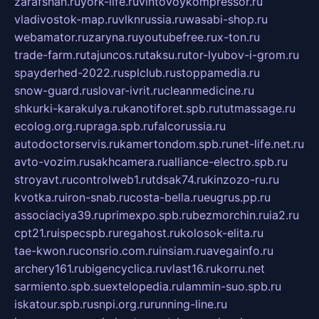
zarafshan.ru
york-life.ru
vintovoykompressor.ru
vladivostok-map.ru
vlknrussia.ru
wasabi-shop.ru
webamator.ru
zaryna.ru
youtubefree.ru
x-ton.ru
trade-farm.ru
tajuncos.ru
taksu.ru
tor-lyubov-i-grom.ru
spayderhed-2022.ru
splclub.ru
stoppamedia.ru
snow-guard.ru
slovar-ivrit.ru
cleanmedicine.ru
shkurki-karakulya.ru
kanotiforet.spb.ru
tutmassage.ru
ecolog.org.ru
praga.spb.ru
falcorussia.ru
autodoctorservis.ru
kamertondom.spb.ru
net-life.net.ru
avto-vozim.ru
sakhcamera.ru
alliance-electro.spb.ru
stroyavt.ru
controlweb1.ru
tdsak74.ru
kinzozo-ru.ru
kvotka.ru
iron-snab.ru
costa-bella.ru
eugrus.pp.ru
associaciya39.ru
primexpo.spb.ru
bezmorchin.ru
ia2.ru
cpt21.ru
ispecspb.ru
regahost.ru
kolosok-elita.ru
tae-kwon.ru
consrio.com.ru
insiam.ru
avegainfo.ru
archery161.ru
bigencyclica.ru
vlast16.ru
korru.net
sarmiento.spb.su
extelopedia.ru
lammin-suo.spb.ru
iskatour.spb.ru
snpi.org.ru
running-line.ru