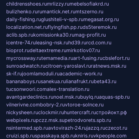
childrensshoes.ru
mrlizzy.ru
mebelsofiakrd.ru
bulizhenko.ru
rumantick.net.ru
mtszerno.ru
daily-fishing.ru
glushiteli-v-spb.ru
megasat.org.ru
localization.net.ru
flyingfish.pp.ru
ds5teremok.ru
aclib.spb.ru
komissionka30.ru
mag-profit.ru
icentre-74.ru
leasing-nsk.ru
hd39.ru
rcd.com.ru
bioprot.ru
deltaextreme.ru
mirkotlov07.ru
mycrossway.ru
temamedia.ru
art-fusing.ru
cbslefort.ru
sunroadwatch.ru
citroen-yaroslavl.ru
ratnews.msk.ru
sk-if.ru
joomlamoduli.ru
academic-work.ru
bananaboys.ru
sanekua.ru
lianafrukt.ru
beta43.ru
tucsonwoori.com
alex-translation.ru
avantgardeclinics.ru
noel.msk.ru
buylq.ru
aquas-spb.ru
vilnerivne.com
bobry-2.ru
vtoroe-solnce.ru
nickysheen.ru
clockmir.ru
huntercraft.ru
стройокт.рф
webpixels.ru
pczz.msk.su
petrodvorets.spb.ru
nsintermed.spb.ru
avtovirazh-24.ru
jazzq.ru
czecot.ru
cruizi.spb.ru
spasskaya.spb.ru
kniris.ru
vkpeople.com