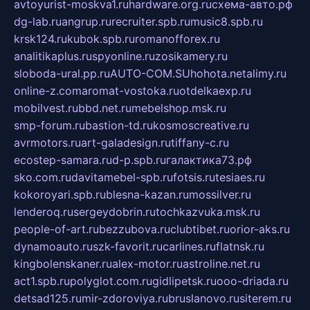
avtoyurist-moskva1.ru
hardware.org.ru
схема-авто.рф
dg-lab.ru
angrup.ru
recruiter.spb.ru
music8.spb.ru
krsk124.ru
kubok.spb.ru
romanofforex.ru
analitikaplus.ru
spyonline.ru
zosikamery.ru
sloboda-ural.pp.ru
AUTO-COM.SU
hohota.net
alimy.ru
online-z.com
aromat-vostoka.ru
otdelkaexp.ru
mobilvest.ru
bbd.net.ru
mebelshop.msk.ru
smp-forum.ru
bastion-td.ru
kosmoscreative.ru
avrmotors.ru
art-galadesign.ru
tiffany-c.ru
ecostep-samara.ru
d-p.spb.ru
галактика73.рф
sko.com.ru
davitamebel-spb.ru
fotsis.ru
tesiaes.ru
kokoroyari.spb.ru
blesna-kazan.ru
mossilver.ru
lenderoq.ru
sergeydobrin.ru
tochkazvuka.msk.ru
people-of-art.ru
bezzubova.ru
clubtibet.ru
orior-aks.ru
dynamoauto.ru
szk-favorit.ru
carlines.ru
flatnsk.ru
kingbolenskaner.ru
alex-motor.ru
astroline.net.ru
act1.spb.ru
polyglot.com.ru
gidlipetsk.ru
ooo-driada.ru
detsad125.ru
mir-zdoroviya.ru
bruslanovo.ru
siterem.ru