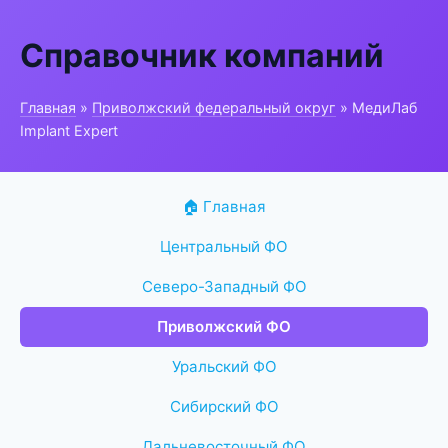
Справочник компаний
Главная
»
Приволжский федеральный округ
» МедиЛаб
Implant Expert
🏠 Главная
Центральный ФО
Северо-Западный ФО
Приволжский ФО
Уральский ФО
Сибирский ФО
Дальневосточный ФО