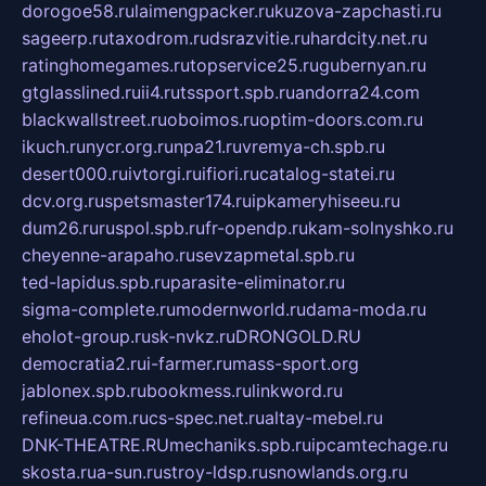
dorogoe58.ru
laimengpacker.ru
kuzova-zapchasti.ru
sageerp.ru
taxodrom.ru
dsrazvitie.ru
hardcity.net.ru
ratinghomegames.ru
topservice25.ru
gubernyan.ru
gtglasslined.ru
ii4.ru
tssport.spb.ru
andorra24.com
blackwallstreet.ru
oboimos.ru
optim-doors.com.ru
ikuch.ru
nycr.org.ru
npa21.ru
vremya-ch.spb.ru
desert000.ru
ivtorgi.ru
ifiori.ru
catalog-statei.ru
dcv.org.ru
spetsmaster174.ru
ipkameryhiseeu.ru
dum26.ru
ruspol.spb.ru
fr-opendp.ru
kam-solnyshko.ru
cheyenne-arapaho.ru
sevzapmetal.spb.ru
ted-lapidus.spb.ru
parasite-eliminator.ru
sigma-complete.ru
modernworld.ru
dama-moda.ru
eholot-group.ru
sk-nvkz.ru
DRONGOLD.RU
democratia2.ru
i-farmer.ru
mass-sport.org
jablonex.spb.ru
bookmess.ru
linkword.ru
refineua.com.ru
cs-spec.net.ru
altay-mebel.ru
DNK-THEATRE.RU
mechaniks.spb.ru
ipcamtechage.ru
skosta.ru
a-sun.ru
stroy-ldsp.ru
snowlands.org.ru