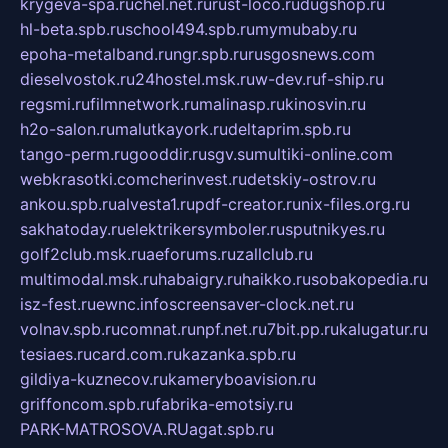
krygeva-spa.ru
chel.net.ru
rust-loco.ru
dugshop.ru
hl-beta.spb.ru
school494.spb.ru
mymubaby.ru
epoha-metalband.ru
ngr.spb.ru
rusgosnews.com
dieselvostok.ru
24hostel.msk.ru
w-dev.ru
f-ship.ru
regsmi.ru
filmnetwork.ru
malinasp.ru
kinosvin.ru
h2o-salon.ru
malutkayork.ru
deltaprim.spb.ru
tango-perm.ru
gooddir.ru
sgv.su
multiki-online.com
webkrasotki.com
cherinvest.ru
detskiy-ostrov.ru
ankou.spb.ru
alvesta1.ru
pdf-creator.ru
nix-files.org.ru
sakhatoday.ru
elektrikersymboler.ru
sputnikyes.ru
golf2club.msk.ru
aeforums.ru
zallclub.ru
multimodal.msk.ru
habaigry.ru
haikko.ru
sobakopedia.ru
isz-fest.ru
ewnc.info
screensaver-clock.net.ru
volnav.spb.ru
comnat.ru
npf.net.ru
7bit.pp.ru
kalugatur.ru
tesiaes.ru
card.com.ru
kazanka.spb.ru
gildiya-kuznecov.ru
kameryboavision.ru
griffoncom.spb.ru
fabrika-emotsiy.ru
PARK-MATROSOVA.RU
agat.spb.ru