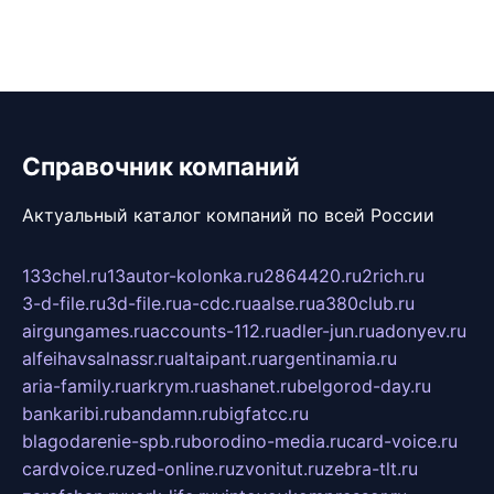
Справочник компаний
Актуальный каталог компаний по всей России
133chel.ru
13autor-kolonka.ru
2864420.ru
2rich.ru
3-d-file.ru
3d-file.ru
a-cdc.ru
aalse.ru
a380club.ru
airgungames.ru
accounts-112.ru
adler-jun.ru
adonyev.ru
alfeihavsalnassr.ru
altaipant.ru
argentinamia.ru
aria-family.ru
arkrym.ru
ashanet.ru
belgorod-day.ru
bankaribi.ru
bandamn.ru
bigfatcc.ru
blagodarenie-spb.ru
borodino-media.ru
card-voice.ru
cardvoice.ru
zed-online.ru
zvonitut.ru
zebra-tlt.ru