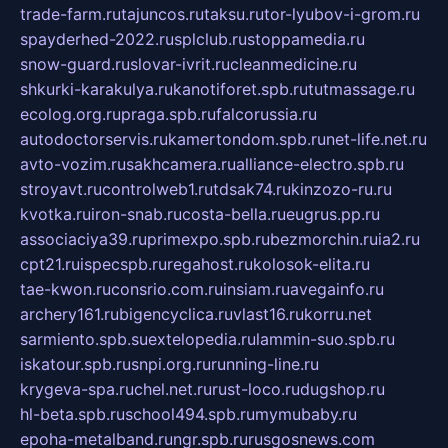
trade-farm.ru
tajuncos.ru
taksu.ru
tor-lyubov-i-grom.ru
spayderhed-2022.ru
splclub.ru
stoppamedia.ru
snow-guard.ru
slovar-ivrit.ru
cleanmedicine.ru
shkurki-karakulya.ru
kanotiforet.spb.ru
tutmassage.ru
ecolog.org.ru
praga.spb.ru
falcorussia.ru
autodoctorservis.ru
kamertondom.spb.ru
net-life.net.ru
avto-vozim.ru
sakhcamera.ru
alliance-electro.spb.ru
stroyavt.ru
controlweb1.ru
tdsak74.ru
kinzozo-ru.ru
kvotka.ru
iron-snab.ru
costa-bella.ru
eugrus.pp.ru
associaciya39.ru
primexpo.spb.ru
bezmorchin.ru
ia2.ru
cpt21.ru
ispecspb.ru
regahost.ru
kolosok-elita.ru
tae-kwon.ru
consrio.com.ru
insiam.ru
avegainfo.ru
archery161.ru
bigencyclica.ru
vlast16.ru
korru.net
sarmiento.spb.su
extelopedia.ru
lammin-suo.spb.ru
iskatour.spb.ru
snpi.org.ru
running-line.ru
krygeva-spa.ru
chel.net.ru
rust-loco.ru
dugshop.ru
hl-beta.spb.ru
school494.spb.ru
mymubaby.ru
epoha-metalband.ru
ngr.spb.ru
rusgosnews.com