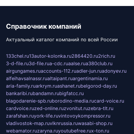
Справочник компаний
Актуальный каталог компаний по всей России
133chel.ru
13autor-kolonka.ru
2864420.ru
2rich.ru
3-d-file.ru
3d-file.ru
a-cdc.ru
aalse.ru
a380club.ru
airgungames.ru
accounts-112.ru
adler-jun.ru
adonyev.ru
alfeihavsalnassr.ru
altaipant.ru
argentinamia.ru
aria-family.ru
arkrym.ru
ashanet.ru
belgorod-day.ru
bankaribi.ru
bandamn.ru
bigfatcc.ru
blagodarenie-spb.ru
borodino-media.ru
card-voice.ru
cardvoice.ru
zed-online.ru
zvonitut.ru
zebra-tlt.ru
zarafshan.ru
york-life.ru
vintovoykompressor.ru
vladivostok-map.ru
vlknrussia.ru
wasabi-shop.ru
webamator.ru
zaryna.ru
youtubefree.ru
x-ton.ru