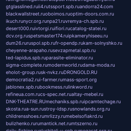
gtglasslined.ru
ii4.ru
tssport.spb.ru
andorra24.com
blackwallstreet.ru
oboimos.ru
optim-doors.com.ru
ikuch.ru
nycr.org.ru
npa21.ru
vremya-ch.spb.ru
desert000.ru
ivtorgi.ru
ifiori.ru
catalog-statei.ru
dcv.org.ru
spetsmaster174.ru
ipkameryhiseeu.ru
dum26.ru
ruspol.spb.ru
fr-opendp.ru
kam-solnyshko.ru
cheyenne-arapaho.ru
sevzapmetal.spb.ru
ted-lapidus.spb.ru
parasite-eliminator.ru
sigma-complete.ru
modernworld.ru
dama-moda.ru
eholot-group.ru
sk-nvkz.ru
DRONGOLD.RU
democratia2.ru
i-farmer.ru
mass-sport.org
jablonex.spb.ru
bookmess.ru
linkword.ru
refineua.com.ru
cs-spec.net.ru
altay-mebel.ru
DNK-THEATRE.RU
mechaniks.spb.ru
ipcamtechage.ru
skosta.ru
a-sun.ru
stroy-ldsp.ru
snowlands.org.ru
childrensshoes.ru
mrlizzy.ru
mebelsofiakrd.ru
bulizhenko.ru
rumantick.net.ru
mtszerno.ru
daily-fishing.ru
glushiteli-v-spb.ru
megasat.org.ru