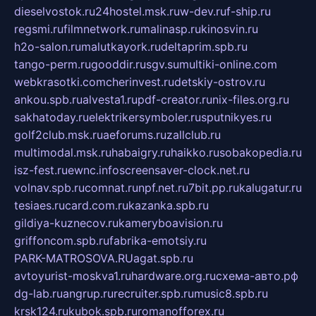
dieselvostok.ru
24hostel.msk.ru
w-dev.ru
f-ship.ru
regsmi.ru
filmnetwork.ru
malinasp.ru
kinosvin.ru
h2o-salon.ru
malutkayork.ru
deltaprim.spb.ru
tango-perm.ru
gooddir.ru
sgv.su
multiki-online.com
webkrasotki.com
cherinvest.ru
detskiy-ostrov.ru
ankou.spb.ru
alvesta1.ru
pdf-creator.ru
nix-files.org.ru
sakhatoday.ru
elektrikersymboler.ru
sputnikyes.ru
golf2club.msk.ru
aeforums.ru
zallclub.ru
multimodal.msk.ru
habaigry.ru
haikko.ru
sobakopedia.ru
isz-fest.ru
ewnc.info
screensaver-clock.net.ru
volnav.spb.ru
comnat.ru
npf.net.ru
7bit.pp.ru
kalugatur.ru
tesiaes.ru
card.com.ru
kazanka.spb.ru
gildiya-kuznecov.ru
kameryboavision.ru
griffoncom.spb.ru
fabrika-emotsiy.ru
PARK-MATROSOVA.RU
agat.spb.ru
avtoyurist-moskva1.ru
hardware.org.ru
схема-авто.рф
dg-lab.ru
angrup.ru
recruiter.spb.ru
music8.spb.ru
krsk124.ru
kubok.spb.ru
romanofforex.ru