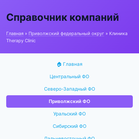
Справочник компаний
Главная
»
Приволжский федеральный округ
» Клиника
Therapy Clinic
🏠 Главная
Центральный ФО
Северо-Западный ФО
Приволжский ФО
Уральский ФО
Сибирский ФО
Дальневосточный ФО