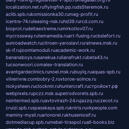
localization.net.ru
flyingfish.pp.ru
ds5teremok.ru
aclib.spb.ru
komissionka30.ru
mag-profit.ru
icentre-74.ru
leasing-nsk.ru
hd39.ru
rcd.com.ru
bioprot.ru
deltaextreme.ru
mirkotlov07.ru
mycrossway.ru
temamedia.ru
art-fusing.ru
cbslefort.ru
sunroadwatch.ru
citroen-yaroslavl.ru
ratnews.msk.ru
sk-if.ru
joomlamoduli.ru
academic-work.ru
bananaboys.ru
sanekua.ru
lianafrukt.ru
beta43.ru
tucsonwoori.com
alex-translation.ru
avantgardeclinics.ru
noel.msk.ru
buylq.ru
aquas-spb.ru
vilnerivne.com
bobry-2.ru
vtoroe-solnce.ru
nickysheen.ru
clockmir.ru
huntercraft.ru
стройокт.рф
webpixels.ru
pczz.msk.su
petrodvorets.spb.ru
nsintermed.spb.ru
avtovirazh-24.ru
jazzq.ru
czecot.ru
cruizi.spb.ru
spasskaya.spb.ru
kniris.ru
vkpeople.com
maminy-mysli.ru
arionorel.ru
khuseniosif.ru
dotmediacup.spb.ru
mebel-tiraspol.ru
all-books.biz