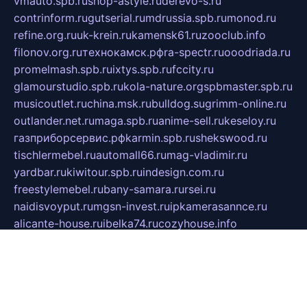
vmauto.spb.ru
shop-astyle.ru
derevo-s.ru
contrinform.ru
gutserial.ru
mdrussia.spb.ru
monod.ru
refine.org.ru
uk-krein.ru
kamensk61.ru
zooclub.info
filonov.org.ru
технокамск.рф
ra-spectr.ru
ooodriada.ru
promelmash.spb.ru
ixtys.spb.ru
fccity.ru
glamourstudio.spb.ru
kola-nature.org
spbmaster.spb.ru
musicoutlet.ru
china.msk.ru
bulldog.su
grimm-online.ru
outlander.net.ru
maga.spb.ru
anime-sell.ru
keseloy.ru
газприборсервис.рф
karmin.spb.ru
shekswood.ru
tischlermebel.ru
automall66.ru
mag-vladimir.ru
yardbar.ru
kiwitour.spb.ru
indesign.com.ru
freestylemebel.ru
bany-samara.ru
rsei.ru
naidisvoyput.ru
mgsn-invest.ru
ipkamerasannce.ru
alicante-house.ru
ibelka74.ru
cozyhouse.info
vlkargalev-studio.ru
700mb.ru
figura-ufa.ru
alina-live.ru
belarusiannews.ru
womenknow.ru
dos-vniimk.ru
sega.net.ru
dv.net.ru
phenomenonsofhistory.com
telesputnik.net.ru
wall.pp.ru
pylesosroidmi.ru