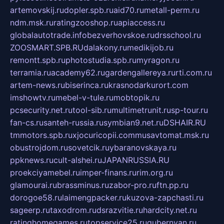
artemovskij.ru
dopler.spb.ru
aid70.ru
metall-perm.ru
ndm.msk.ru
ratingzooshop.ru
apiaccess.ru
globalautotrade.info
bezverhovskoe.ru
drsschool.ru
ZOOSMART.SPB.RU
dalakony.ru
medikijob.ru
remontt.spb.ru
photostudia.spb.ru
myragon.ru
terramia.ru
academy62.ru
gardengallereya.ru
rti.com.ru
artem-news.ru
biserinca.ru
krasnodarkurort.com
imshowtv.ru
mebel-v-tule.ru
mobtopik.ru
pcsecurity.net.ru
tool-sib.ru
multimetrunit.ru
sp-tour.ru
fan-cs.ru
santeh-russia.ru
symbian9.net.ru
DSHAIR.RU
tmmotors.spb.ru
xjocuricopii.com
musavtomat.msk.ru
obustrojdom.ru
sovetcik.ru
ybaranovskaya.ru
ppknews.ru
cult-alshei.ru
JAPANRUSSIA.RU
proekciyamebel.ru
imper-finans.ru
rim.org.ru
glamourai.ru
brassminus.ru
zabor-pro.ru
ftn.pp.ru
dorogoe58.ru
laimengpacker.ru
kuzova-zapchasti.ru
sageerp.ru
taxodrom.ru
dsrazvitie.ru
hardcity.net.ru
ratinghomegames.ru
topservice25.ru
gubernyan.ru