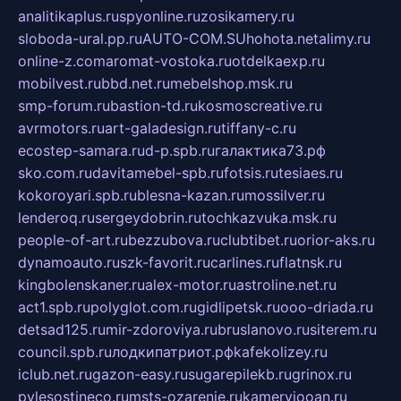
analitikaplus.ru
spyonline.ru
zosikamery.ru
sloboda-ural.pp.ru
AUTO-COM.SU
hohota.net
alimy.ru
online-z.com
aromat-vostoka.ru
otdelkaexp.ru
mobilvest.ru
bbd.net.ru
mebelshop.msk.ru
smp-forum.ru
bastion-td.ru
kosmoscreative.ru
avrmotors.ru
art-galadesign.ru
tiffany-c.ru
ecostep-samara.ru
d-p.spb.ru
галактика73.рф
sko.com.ru
davitamebel-spb.ru
fotsis.ru
tesiaes.ru
kokoroyari.spb.ru
blesna-kazan.ru
mossilver.ru
lenderoq.ru
sergeydobrin.ru
tochkazvuka.msk.ru
people-of-art.ru
bezzubova.ru
clubtibet.ru
orior-aks.ru
dynamoauto.ru
szk-favorit.ru
carlines.ru
flatnsk.ru
kingbolenskaner.ru
alex-motor.ru
astroline.net.ru
act1.spb.ru
polyglot.com.ru
gidlipetsk.ru
ooo-driada.ru
detsad125.ru
mir-zdoroviya.ru
bruslanovo.ru
siterem.ru
council.spb.ru
лодкипатриот.рф
kafekolizey.ru
iclub.net.ru
gazon-easy.ru
sugarepilekb.ru
grinox.ru
pylesostineco.ru
msts-ozarenie.ru
kameryjooan.ru