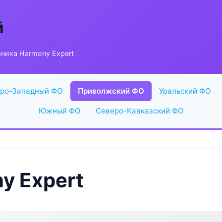
й
ника Harmony Expert
ро-Западный ФО
Приволжский ФО
Уральский ФО
Южный ФО
Северо-Кавказский ФО
y Expert