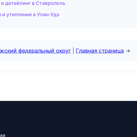
а и детейлинг в Ставрополь
и утепление в Улан-Удэ
лжский федеральный округ
|
Главная страница
→
сии