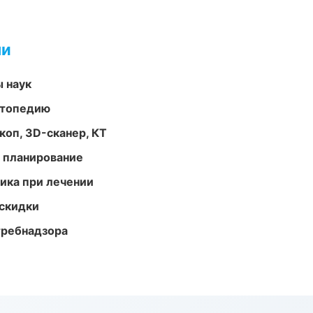
ми
ы наук
ортопедию
оп, 3D-сканер, КТ
 планирование
тика при лечении
скидки
требнадзора