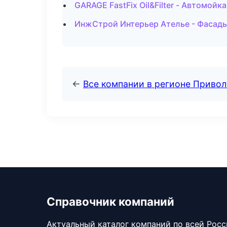
GARAGE FastFix Oil&Filter - Автомойк
ИнжСтрой Интерьер Ателье - Фасады 
←
Все компании в регионе Приво
Справочник компаний
Актуальный каталог компаний по всей Рос