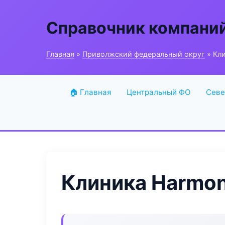
Справочник компани
Главная
»
Приволжский федеральный округ
» Кли
🏠 Главная
Центральный ФО
Севе
Клиника Harmon