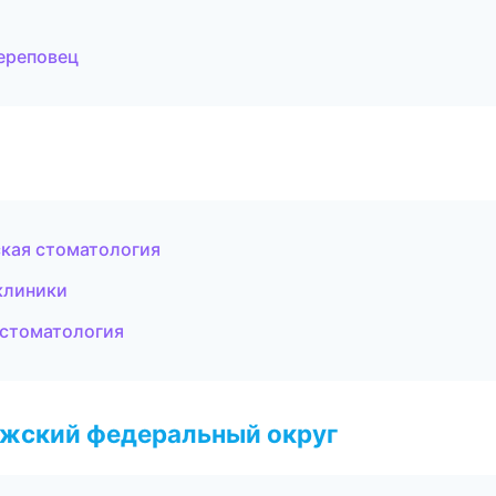
ереповец
ская стоматология
клиники
я стоматология
лжский федеральный округ