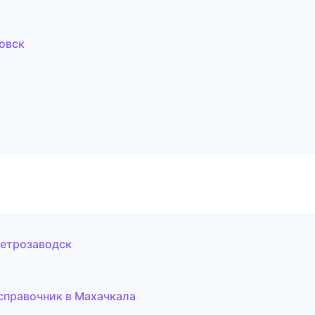
новск
Петрозаводск
 справочник в Махачкала