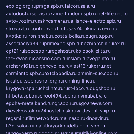
ecolog.org.ru
praga.spb.ru
falcorussia.ru
autodoctorservis.ru
kamertondom.spb.ru
net-life.net.ru
avto-vozim.ru
sakhcamera.ru
alliance-electro.spb.ru
stroyavt.ru
controlweb1.ru
tdsak74.ru
kinzozo-ru.ru
kvotka.ru
iron-snab.ru
costa-bella.ru
eugrus.pp.ru
associaciya39.ru
primexpo.spb.ru
bezmorchin.ru
ia2.ru
cpt21.ru
ispecspb.ru
regahost.ru
kolosok-elita.ru
tae-kwon.ru
consrio.com.ru
insiam.ru
avegainfo.ru
archery161.ru
bigencyclica.ru
vlast16.ru
korru.net
sarmiento.spb.su
extelopedia.ru
lammin-suo.spb.ru
iskatour.spb.ru
snpi.org.ru
running-line.ru
krygeva-spa.ru
chel.net.ru
rust-loco.ru
dugshop.ru
hl-beta.spb.ru
school494.spb.ru
mymubaby.ru
epoha-metalband.ru
ngr.spb.ru
rusgosnews.com
dieselvostok.ru
24hostel.msk.ru
w-dev.ru
f-ship.ru
regsmi.ru
filmnetwork.ru
malinasp.ru
kinosvin.ru
h2o-salon.ru
malutkayork.ru
deltaprim.spb.ru
tango-perm.ru
gooddir.ru
sgv.su
multiki-online.com