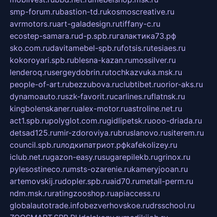
smp-forum.ru
bastion-td.ru
kosmoscreative.ru
avrmotors.ru
art-galadesign.ru
tiffany-c.ru
ecostep-samara.ru
d-p.spb.ru
галактика73.рф
sko.com.ru
davitamebel-spb.ru
fotsis.ru
tesiaes.ru
kokoroyari.spb.ru
blesna-kazan.ru
mossilver.ru
lenderoq.ru
sergeydobrin.ru
tochkazvuka.msk.ru
people-of-art.ru
bezzubova.ru
clubtibet.ru
orior-aks.ru
dynamoauto.ru
szk-favorit.ru
carlines.ru
flatnsk.ru
kingbolenskaner.ru
alex-motor.ru
astroline.net.ru
act1.spb.ru
polyglot.com.ru
gidlipetsk.ru
ooo-driada.ru
detsad125.ru
mir-zdoroviya.ru
bruslanovo.ru
siterem.ru
council.spb.ru
лодкипатриот.рф
kafekolizey.ru
iclub.net.ru
gazon-easy.ru
sugarepilekb.ru
grinox.ru
pylesostineco.ru
msts-ozarenie.ru
kameryjooan.ru
artemovskij.ru
dopler.spb.ru
aid70.ru
metall-perm.ru
ndm.msk.ru
ratingzooshop.ru
apiaccess.ru
globalautotrade.info
bezverhovskoe.ru
drsschool.ru