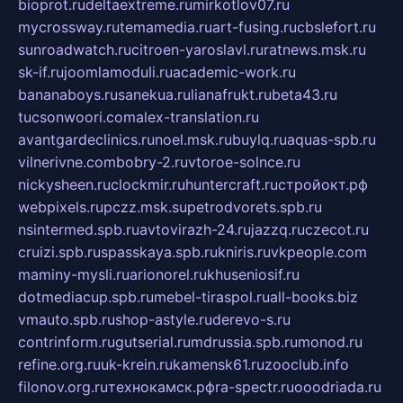
bioprot.ru
deltaextreme.ru
mirkotlov07.ru
mycrossway.ru
temamedia.ru
art-fusing.ru
cbslefort.ru
sunroadwatch.ru
citroen-yaroslavl.ru
ratnews.msk.ru
sk-if.ru
joomlamoduli.ru
academic-work.ru
bananaboys.ru
sanekua.ru
lianafrukt.ru
beta43.ru
tucsonwoori.com
alex-translation.ru
avantgardeclinics.ru
noel.msk.ru
buylq.ru
aquas-spb.ru
vilnerivne.com
bobry-2.ru
vtoroe-solnce.ru
nickysheen.ru
clockmir.ru
huntercraft.ru
стройокт.рф
webpixels.ru
pczz.msk.su
petrodvorets.spb.ru
nsintermed.spb.ru
avtovirazh-24.ru
jazzq.ru
czecot.ru
cruizi.spb.ru
spasskaya.spb.ru
kniris.ru
vkpeople.com
maminy-mysli.ru
arionorel.ru
khuseniosif.ru
dotmediacup.spb.ru
mebel-tiraspol.ru
all-books.biz
vmauto.spb.ru
shop-astyle.ru
derevo-s.ru
contrinform.ru
gutserial.ru
mdrussia.spb.ru
monod.ru
refine.org.ru
uk-krein.ru
kamensk61.ru
zooclub.info
filonov.org.ru
технокамск.рф
ra-spectr.ru
ooodriada.ru