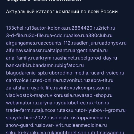
Актуальный каталог компаний по всей России
133chel.ru
13autor-kolonka.ru
2864420.ru
2rich.ru
3-d-file.ru
3d-file.ru
a-cdc.ru
aalse.ru
a380club.ru
airgungames.ru
accounts-112.ru
adler-jun.ru
adonyev.ru
alfeihavsalnassr.ru
altaipant.ru
argentinamia.ru
aria-family.ru
arkrym.ru
ashanet.ru
belgorod-day.ru
bankaribi.ru
bandamn.ru
bigfatcc.ru
blagodarenie-spb.ru
borodino-media.ru
card-voice.ru
cardvoice.ru
zed-online.ru
zvonitut.ru
zebra-tlt.ru
zarafshan.ru
york-life.ru
vintovoykompressor.ru
vladivostok-map.ru
vlknrussia.ru
wasabi-shop.ru
webamator.ru
zaryna.ru
youtubefree.ru
x-ton.ru
trade-farm.ru
tajuncos.ru
taksu.ru
tor-lyubov-i-grom.ru
spayderhed-2022.ru
splclub.ru
stoppamedia.ru
snow-guard.ru
slovar-ivrit.ru
cleanmedicine.ru
shkurki-karakulya.ru
kanotiforet.spb.ru
tutmassage.ru