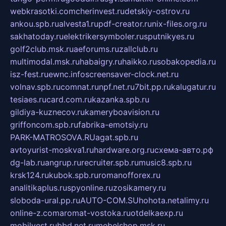
webkrasotki.com
cherinvest.ru
detskiy-ostrov.ru
ankou.spb.ru
alvesta1.ru
pdf-creator.ru
nix-files.org.ru
sakhatoday.ru
elektrikersymboler.ru
sputnikyes.ru
golf2club.msk.ru
aeforums.ru
zallclub.ru
multimodal.msk.ru
habaigry.ru
haikko.ru
sobakopedia.ru
isz-fest.ru
ewnc.info
screensaver-clock.net.ru
volnav.spb.ru
comnat.ru
npf.net.ru
7bit.pp.ru
kalugatur.ru
tesiaes.ru
card.com.ru
kazanka.spb.ru
gildiya-kuznecov.ru
kameryboavision.ru
griffoncom.spb.ru
fabrika-emotsiy.ru
PARK-MATROSOVA.RU
agat.spb.ru
avtoyurist-moskva1.ru
hardware.org.ru
схема-авто.рф
dg-lab.ru
angrup.ru
recruiter.spb.ru
music8.spb.ru
krsk124.ru
kubok.spb.ru
romanofforex.ru
analitikaplus.ru
spyonline.ru
zosikamery.ru
sloboda-ural.pp.ru
AUTO-COM.SU
hohota.net
alimy.ru
online-z.com
aromat-vostoka.ru
otdelkaexp.ru
mobilvest.ru
bbd.net.ru
mebelshop.msk.ru