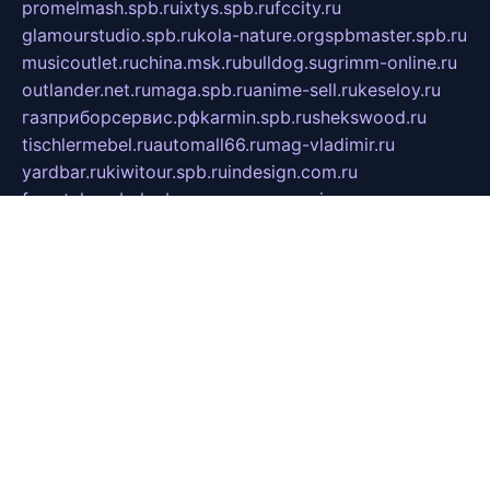
promelmash.spb.ru
ixtys.spb.ru
fccity.ru
glamourstudio.spb.ru
kola-nature.org
spbmaster.spb.ru
musicoutlet.ru
china.msk.ru
bulldog.su
grimm-online.ru
outlander.net.ru
maga.spb.ru
anime-sell.ru
keseloy.ru
газприборсервис.рф
karmin.spb.ru
shekswood.ru
tischlermebel.ru
automall66.ru
mag-vladimir.ru
yardbar.ru
kiwitour.spb.ru
indesign.com.ru
freestylemebel.ru
bany-samara.ru
rsei.ru
naidisvoyput.ru
mgsn-invest.ru
ipkamerasannce.ru
alicante-house.ru
ibelka74.ru
cozyhouse.info
vlkargalev-studio.ru
700mb.ru
figura-ufa.ru
alina-live.ru
belarusiannews.ru
womenknow.ru
dos-vniimk.ru
sega.net.ru
dv.net.ru
phenomenonsofhistory.com
telesputnik.net.ru
wall.pp.ru
pylesosroidmi.ru
gtc-clan.ru
cligs.ru
bibikazap.ru
popova.org.ru
netwhistler.spb.ru
bellvil.ru
bonzon.ru
iss-vladik.ru
defiparis.net.ru
las-gryzas.ru
amku.ru
electednews.spb.ru
feather.org.ru
spar72.ru
tankiigri.ru