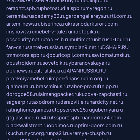
ZOOSMART.SPB.RU
dalakony.ru
medikijob.ru
remontt.spb.ru
photostudia.spb.ru
myragon.ru
terramia.ru
academy62.ru
gardengallereya.ru
rti.com.ru
artem-news.ru
biserinca.ru
krasnodarkurort.com
imshowtv.ru
mebel-v-tule.ru
mobtopik.ru
pcsecurity.net.ru
tool-sib.ru
multimetrunit.ru
sp-tour.ru
fan-cs.ru
santeh-russia.ru
symbian9.net.ru
DSHAIR.RU
tmmotors.spb.ru
xjocuricopii.com
musavtomat.msk.ru
obustrojdom.ru
sovetcik.ru
ybaranovskaya.ru
ppknews.ru
cult-alshei.ru
JAPANRUSSIA.RU
proekciyamebel.ru
imper-finans.ru
rim.org.ru
glamourai.ru
brassminus.ru
zabor-pro.ru
ftn.pp.ru
dorogoe58.ru
laimengpacker.ru
kuzova-zapchasti.ru
sageerp.ru
taxodrom.ru
dsrazvitie.ru
hardcity.net.ru
ratinghomegames.ru
topservice25.ru
gubernyan.ru
gtglasslined.ru
ii4.ru
tssport.spb.ru
andorra24.com
blackwallstreet.ru
oboimos.ru
optim-doors.com.ru
ikuch.ru
nycr.org.ru
npa21.ru
vremya-ch.spb.ru