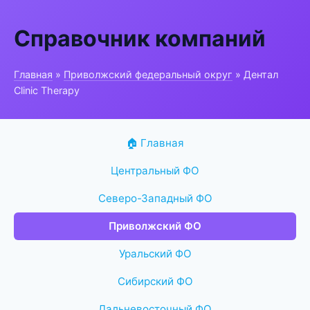
Справочник компаний
Главная
»
Приволжский федеральный округ
» Дентал
Clinic Therapy
🏠 Главная
Центральный ФО
Северо-Западный ФО
Приволжский ФО
Уральский ФО
Сибирский ФО
Дальневосточный ФО