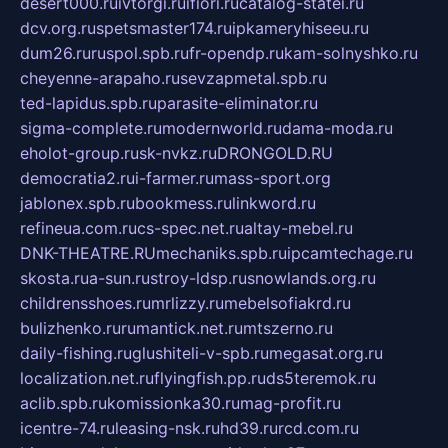
desert000.ru
ivtorgi.ru
ifiori.ru
catalog-statei.ru
dcv.org.ru
spetsmaster174.ru
ipkameryhiseeu.ru
dum26.ru
ruspol.spb.ru
fr-opendp.ru
kam-solnyshko.ru
cheyenne-arapaho.ru
sevzapmetal.spb.ru
ted-lapidus.spb.ru
parasite-eliminator.ru
sigma-complete.ru
modernworld.ru
dama-moda.ru
eholot-group.ru
sk-nvkz.ru
DRONGOLD.RU
democratia2.ru
i-farmer.ru
mass-sport.org
jablonex.spb.ru
bookmess.ru
linkword.ru
refineua.com.ru
cs-spec.net.ru
altay-mebel.ru
DNK-THEATRE.RU
mechaniks.spb.ru
ipcamtechage.ru
skosta.ru
a-sun.ru
stroy-ldsp.ru
snowlands.org.ru
childrensshoes.ru
mrlizzy.ru
mebelsofiakrd.ru
bulizhenko.ru
rumantick.net.ru
mtszerno.ru
daily-fishing.ru
glushiteli-v-spb.ru
megasat.org.ru
localization.net.ru
flyingfish.pp.ru
ds5teremok.ru
aclib.spb.ru
komissionka30.ru
mag-profit.ru
icentre-74.ru
leasing-nsk.ru
hd39.ru
rcd.com.ru