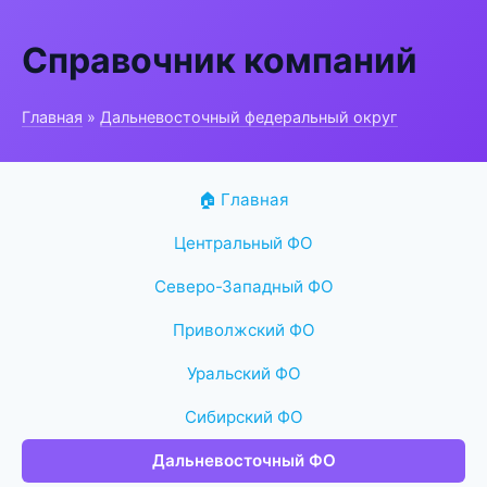
Справочник компаний
Главная
»
Дальневосточный федеральный округ
🏠 Главная
Центральный ФО
Северо-Западный ФО
Приволжский ФО
Уральский ФО
Сибирский ФО
Дальневосточный ФО