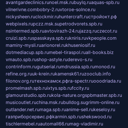
avantgardeclinics.ru
noel.msk.ru
buylq.ru
aquas-spb.ru
vilnerivne.com
bobry-2.ru
vtoroe-solnce.ru
nickysheen.ru
clockmir.ru
huntercraft.ru
стройокт.рф
webpixels.ru
pczz.msk.su
petrodvorets.spb.ru
nsintermed.spb.ru
avtovirazh-24.ru
jazzq.ru
czecot.ru
cruizi.spb.ru
spasskaya.spb.ru
kniris.ru
vkpeople.com
maminy-mysli.ru
arionorel.ru
khuseniosif.ru
dotmediacup.spb.ru
mebel-tiraspol.ru
all-books.biz
vmauto.spb.ru
shop-astyle.ru
derevo-s.ru
contrinform.ru
gutserial.ru
mdrussia.spb.ru
monod.ru
refine.org.ru
uk-krein.ru
kamensk61.ru
zooclub.info
filonov.org.ru
технокамск.рф
ra-spectr.ru
ooodriada.ru
promelmash.spb.ru
ixtys.spb.ru
fccity.ru
glamourstudio.spb.ru
kola-nature.org
spbmaster.spb.ru
musicoutlet.ru
china.msk.ru
bulldog.su
grimm-online.ru
outlander.net.ru
maga.spb.ru
anime-sell.ru
keseloy.ru
газприборсервис.рф
karmin.spb.ru
shekswood.ru
tischlermebel.ru
automall66.ru
mag-vladimir.ru