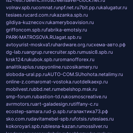
volnav.spb.ru
comnat.ru
npf.net.ru
7bit.pp.ru
kalugatur.ru
tesiaes.ru
card.com.ru
kazanka.spb.ru
gildiya-kuznecov.ru
kameryboavision.ru
griffoncom.spb.ru
fabrika-emotsiy.ru
PARK-MATROSOVA.RU
agat.spb.ru
avtoyurist-moskva1.ru
hardware.org.ru
схема-авто.рф
dg-lab.ru
angrup.ru
recruiter.spb.ru
music8.spb.ru
krsk124.ru
kubok.spb.ru
romanofforex.ru
analitikaplus.ru
spyonline.ru
zosikamery.ru
sloboda-ural.pp.ru
AUTO-COM.SU
hohota.net
alimy.ru
online-z.com
aromat-vostoka.ru
otdelkaexp.ru
mobilvest.ru
bbd.net.ru
mebelshop.msk.ru
smp-forum.ru
bastion-td.ru
kosmoscreative.ru
avrmotors.ru
art-galadesign.ru
tiffany-c.ru
ecostep-samara.ru
d-p.spb.ru
галактика73.рф
sko.com.ru
davitamebel-spb.ru
fotsis.ru
tesiaes.ru
kokoroyari.spb.ru
blesna-kazan.ru
mossilver.ru