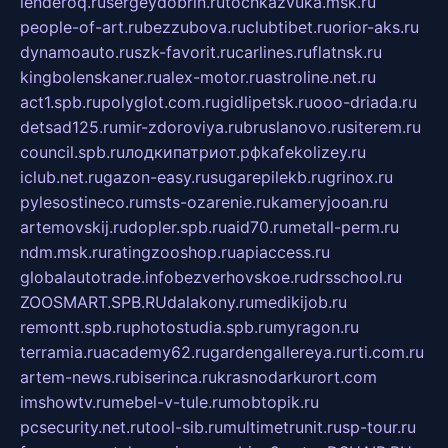
lenderoq.ru
sergeydobrin.ru
tochkazvuka.msk.ru
people-of-art.ru
bezzubova.ru
clubtibet.ru
orior-aks.ru
dynamoauto.ru
szk-favorit.ru
carlines.ru
flatnsk.ru
kingbolenskaner.ru
alex-motor.ru
astroline.net.ru
act1.spb.ru
polyglot.com.ru
gidlipetsk.ru
ooo-driada.ru
detsad125.ru
mir-zdoroviya.ru
bruslanovo.ru
siterem.ru
council.spb.ru
лодкипатриот.рф
kafekolizey.ru
iclub.net.ru
gazon-easy.ru
sugarepilekb.ru
grinox.ru
pylesostineco.ru
msts-ozarenie.ru
kameryjooan.ru
artemovskij.ru
dopler.spb.ru
aid70.ru
metall-perm.ru
ndm.msk.ru
ratingzooshop.ru
apiaccess.ru
globalautotrade.info
bezverhovskoe.ru
drsschool.ru
ZOOSMART.SPB.RU
dalakony.ru
medikijob.ru
remontt.spb.ru
photostudia.spb.ru
myragon.ru
terramia.ru
academy62.ru
gardengallereya.ru
rti.com.ru
artem-news.ru
biserinca.ru
krasnodarkurort.com
imshowtv.ru
mebel-v-tule.ru
mobtopik.ru
pcsecurity.net.ru
tool-sib.ru
multimetrunit.ru
sp-tour.ru