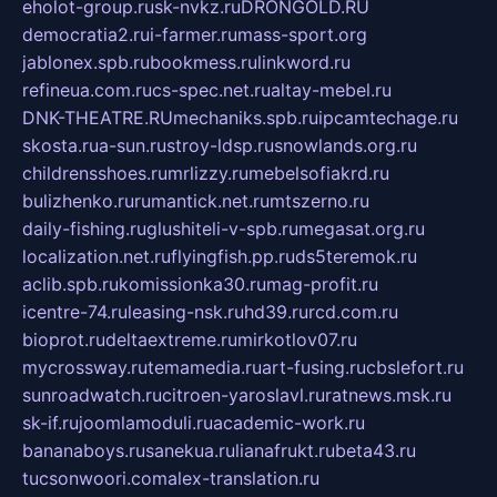
eholot-group.ru
sk-nvkz.ru
DRONGOLD.RU
democratia2.ru
i-farmer.ru
mass-sport.org
jablonex.spb.ru
bookmess.ru
linkword.ru
refineua.com.ru
cs-spec.net.ru
altay-mebel.ru
DNK-THEATRE.RU
mechaniks.spb.ru
ipcamtechage.ru
skosta.ru
a-sun.ru
stroy-ldsp.ru
snowlands.org.ru
childrensshoes.ru
mrlizzy.ru
mebelsofiakrd.ru
bulizhenko.ru
rumantick.net.ru
mtszerno.ru
daily-fishing.ru
glushiteli-v-spb.ru
megasat.org.ru
localization.net.ru
flyingfish.pp.ru
ds5teremok.ru
aclib.spb.ru
komissionka30.ru
mag-profit.ru
icentre-74.ru
leasing-nsk.ru
hd39.ru
rcd.com.ru
bioprot.ru
deltaextreme.ru
mirkotlov07.ru
mycrossway.ru
temamedia.ru
art-fusing.ru
cbslefort.ru
sunroadwatch.ru
citroen-yaroslavl.ru
ratnews.msk.ru
sk-if.ru
joomlamoduli.ru
academic-work.ru
bananaboys.ru
sanekua.ru
lianafrukt.ru
beta43.ru
tucsonwoori.com
alex-translation.ru