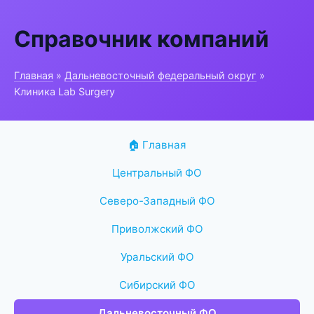
Справочник компаний
Главная
»
Дальневосточный федеральный округ
»
Клиника Lab Surgery
🏠 Главная
Центральный ФО
Северо-Западный ФО
Приволжский ФО
Уральский ФО
Сибирский ФО
Дальневосточный ФО