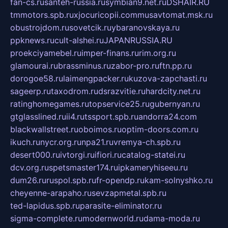
fan-cs.ru
santeh-russia.ru
symbian9.net.ru
DSHAIR.RU
tmmotors.spb.ru
xjocuricopii.com
musavtomat.msk.ru
obustrojdom.ru
sovetcik.ru
ybaranovskaya.ru
ppknews.ru
cult-alshei.ru
JAPANRUSSIA.RU
proekciyamebel.ru
imper-finans.ru
rim.org.ru
glamourai.ru
brassminus.ru
zabor-pro.ru
ftn.pp.ru
dorogoe58.ru
laimengpacker.ru
kuzova-zapchasti.ru
sageerp.ru
taxodrom.ru
dsrazvitie.ru
hardcity.net.ru
ratinghomegames.ru
topservice25.ru
gubernyan.ru
gtglasslined.ru
ii4.ru
tssport.spb.ru
andorra24.com
blackwallstreet.ru
oboimos.ru
optim-doors.com.ru
ikuch.ru
nycr.org.ru
npa21.ru
vremya-ch.spb.ru
desert000.ru
ivtorgi.ru
ifiori.ru
catalog-statei.ru
dcv.org.ru
spetsmaster174.ru
ipkameryhiseeu.ru
dum26.ru
ruspol.spb.ru
fr-opendp.ru
kam-solnyshko.ru
cheyenne-arapaho.ru
sevzapmetal.spb.ru
ted-lapidus.spb.ru
parasite-eliminator.ru
sigma-complete.ru
modernworld.ru
dama-moda.ru