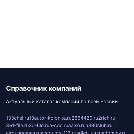
Справочник компаний
Актуальный каталог компаний по всей России
133chel.ru
13autor-kolonka.ru
2864420.ru
2rich.ru
3-d-file.ru
3d-file.ru
a-cdc.ru
aalse.ru
a380club.ru
airgungames.ru
accounts-112.ru
adler-jun.ru
adonyev.ru