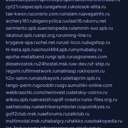
cpt21.ru
ispecspb.ru
regahost.ru
kolosok-elita.ru
tae-kwon.ru
consrio.com.ru
insiam.ru
avegainfo.ru
archery161.ru
bigencyclica.ru
vlast16.ru
korru.net
sarmiento.spb.su
extelopedia.ru
lammin-suo.spb.ru
iskatour.spb.ru
snpi.org.ru
running-line.ru
krygeva-spa.ru
chel.net.ru
rust-loco.ru
dugshop.ru
hl-beta.spb.ru
school494.spb.ru
mymubaby.ru
epoha-metalband.ru
ngr.spb.ru
rusgosnews.com
dieselvostok.ru
24hostel.msk.ru
w-dev.ru
f-ship.ru
regsmi.ru
filmnetwork.ru
malinasp.ru
kinosvin.ru
h2o-salon.ru
malutkayork.ru
deltaprim.spb.ru
tango-perm.ru
gooddir.ru
sgv.su
multiki-online.com
webkrasotki.com
cherinvest.ru
detskiy-ostrov.ru
ankou.spb.ru
alvesta1.ru
pdf-creator.ru
nix-files.org.ru
sakhatoday.ru
elektrikersymboler.ru
sputnikyes.ru
golf2club.msk.ru
aeforums.ru
zallclub.ru
multimodal.msk.ru
habaigry.ru
haikko.ru
sobakopedia.ru
isz-fest.ru
ewnc.info
screensaver-clock.net.ru