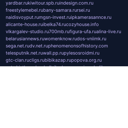
yardbar.ru
kiwitour.spb.ru
indesign.com.ru
freestylemebel.ru
bany-samara.ru
rsei.ru
naidisvoyput.ru
mgsn-invest.ru
ipkamerasannce.ru
alicante-house.ru
ibelka74.ru
cozyhouse.info
vlkargalev-studio.ru
700mb.ru
figura-ufa.ru
alina-live.ru
belarusiannews.ru
womenknow.ru
dos-vniimk.ru
sega.net.ru
dv.net.ru
phenomenonsofhistory.com
telesputnik.net.ru
wall.pp.ru
pylesosroidmi.ru
gtc-clan.ru
cligs.ru
bibikazap.ru
popova.org.ru
netwhistler.spb.ru
bellvil.ru
bonzon.ru
iss-vladik.ru
defiparis.net.ru
las-gryzas.ru
amku.ru
electednews.spb.ru
feather.org.ru
spar72.ru
tankiigri.ru
dominus.com.ru
ibtree.ru
sanykool.pp.ru
unixlib.org.ru
menatep.spb.ru
gartenterrassen.ru
printeka.ru
skvozilka.com.ru
parkovka-pub.ru
lovemobi.ru
art-ru.ru
emulatorz.com.ru
alucomp.com.ru
tatforum.com.ru
alternativa-profi.ru
dermakler.ru
artsurvey.ru
aredir.ru
khimspas.ru
centr-maxi.ru
2018r.ru