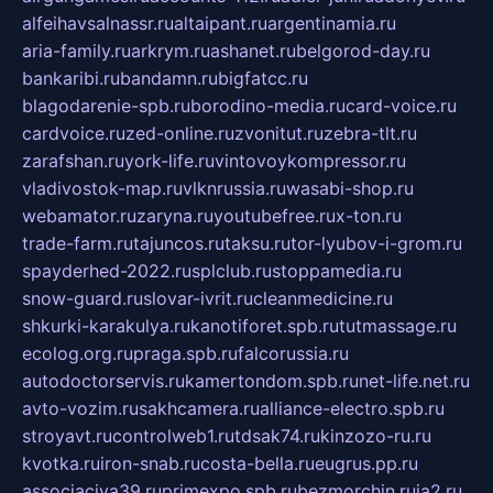
alfeihavsalnassr.ru
altaipant.ru
argentinamia.ru
aria-family.ru
arkrym.ru
ashanet.ru
belgorod-day.ru
bankaribi.ru
bandamn.ru
bigfatcc.ru
blagodarenie-spb.ru
borodino-media.ru
card-voice.ru
cardvoice.ru
zed-online.ru
zvonitut.ru
zebra-tlt.ru
zarafshan.ru
york-life.ru
vintovoykompressor.ru
vladivostok-map.ru
vlknrussia.ru
wasabi-shop.ru
webamator.ru
zaryna.ru
youtubefree.ru
x-ton.ru
trade-farm.ru
tajuncos.ru
taksu.ru
tor-lyubov-i-grom.ru
spayderhed-2022.ru
splclub.ru
stoppamedia.ru
snow-guard.ru
slovar-ivrit.ru
cleanmedicine.ru
shkurki-karakulya.ru
kanotiforet.spb.ru
tutmassage.ru
ecolog.org.ru
praga.spb.ru
falcorussia.ru
autodoctorservis.ru
kamertondom.spb.ru
net-life.net.ru
avto-vozim.ru
sakhcamera.ru
alliance-electro.spb.ru
stroyavt.ru
controlweb1.ru
tdsak74.ru
kinzozo-ru.ru
kvotka.ru
iron-snab.ru
costa-bella.ru
eugrus.pp.ru
associaciya39.ru
primexpo.spb.ru
bezmorchin.ru
ia2.ru