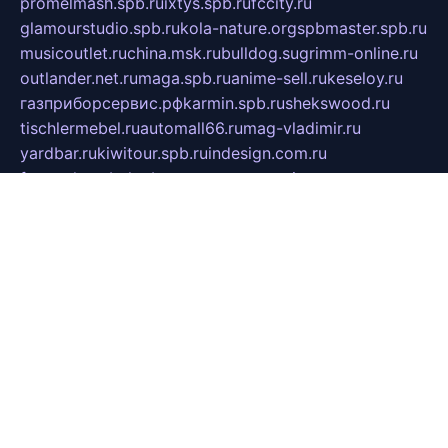
promelmash.spb.ru
ixtys.spb.ru
fccity.ru
glamourstudio.spb.ru
kola-nature.org
spbmaster.spb.ru
musicoutlet.ru
china.msk.ru
bulldog.su
grimm-online.ru
outlander.net.ru
maga.spb.ru
anime-sell.ru
keseloy.ru
газприборсервис.рф
karmin.spb.ru
shekswood.ru
tischlermebel.ru
automall66.ru
mag-vladimir.ru
yardbar.ru
kiwitour.spb.ru
indesign.com.ru
freestylemebel.ru
bany-samara.ru
rsei.ru
naidisvoyput.ru
mgsn-invest.ru
ipkamerasannce.ru
alicante-house.ru
ibelka74.ru
cozyhouse.info
vlkargalev-studio.ru
700mb.ru
figura-ufa.ru
alina-live.ru
belarusiannews.ru
womenknow.ru
dos-vniimk.ru
sega.net.ru
dv.net.ru
phenomenonsofhistory.com
telesputnik.net.ru
wall.pp.ru
pylesosroidmi.ru
gtc-clan.ru
cligs.ru
bibikazap.ru
popova.org.ru
netwhistler.spb.ru
bellvil.ru
bonzon.ru
iss-vladik.ru
defiparis.net.ru
las-gryzas.ru
amku.ru
electednews.spb.ru
feather.org.ru
spar72.ru
tankiigri.ru