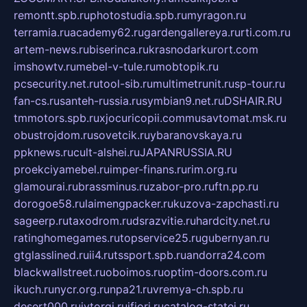
remontt.spb.ru
photostudia.spb.ru
myragon.ru
terramia.ru
academy62.ru
gardengallereya.ru
rti.com.ru
artem-news.ru
biserinca.ru
krasnodarkurort.com
imshowtv.ru
mebel-v-tule.ru
mobtopik.ru
pcsecurity.net.ru
tool-sib.ru
multimetrunit.ru
sp-tour.ru
fan-cs.ru
santeh-russia.ru
symbian9.net.ru
DSHAIR.RU
tmmotors.spb.ru
xjocuricopii.com
musavtomat.msk.ru
obustrojdom.ru
sovetcik.ru
ybaranovskaya.ru
ppknews.ru
cult-alshei.ru
JAPANRUSSIA.RU
proekciyamebel.ru
imper-finans.ru
rim.org.ru
glamourai.ru
brassminus.ru
zabor-pro.ru
ftn.pp.ru
dorogoe58.ru
laimengpacker.ru
kuzova-zapchasti.ru
sageerp.ru
taxodrom.ru
dsrazvitie.ru
hardcity.net.ru
ratinghomegames.ru
topservice25.ru
gubernyan.ru
gtglasslined.ru
ii4.ru
tssport.spb.ru
andorra24.com
blackwallstreet.ru
oboimos.ru
optim-doors.com.ru
ikuch.ru
nycr.org.ru
npa21.ru
vremya-ch.spb.ru
desert000.ru
ivtorgi.ru
ifiori.ru
catalog-statei.ru