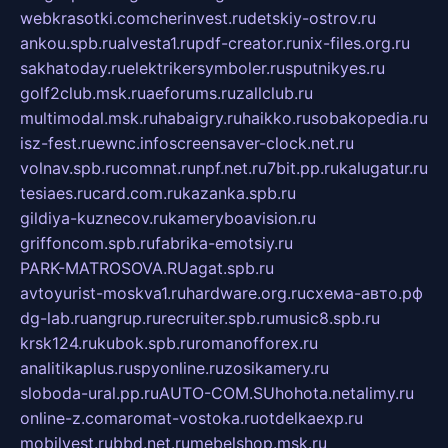
webkrasotki.com
cherinvest.ru
detskiy-ostrov.ru
ankou.spb.ru
alvesta1.ru
pdf-creator.ru
nix-files.org.ru
sakhatoday.ru
elektrikersymboler.ru
sputnikyes.ru
golf2club.msk.ru
aeforums.ru
zallclub.ru
multimodal.msk.ru
habaigry.ru
haikko.ru
sobakopedia.ru
isz-fest.ru
ewnc.info
screensaver-clock.net.ru
volnav.spb.ru
comnat.ru
npf.net.ru
7bit.pp.ru
kalugatur.ru
tesiaes.ru
card.com.ru
kazanka.spb.ru
gildiya-kuznecov.ru
kameryboavision.ru
griffoncom.spb.ru
fabrika-emotsiy.ru
PARK-MATROSOVA.RU
agat.spb.ru
avtoyurist-moskva1.ru
hardware.org.ru
схема-авто.рф
dg-lab.ru
angrup.ru
recruiter.spb.ru
music8.spb.ru
krsk124.ru
kubok.spb.ru
romanofforex.ru
analitikaplus.ru
spyonline.ru
zosikamery.ru
sloboda-ural.pp.ru
AUTO-COM.SU
hohota.net
alimy.ru
online-z.com
aromat-vostoka.ru
otdelkaexp.ru
mobilvest.ru
bbd.net.ru
mebelshop.msk.ru