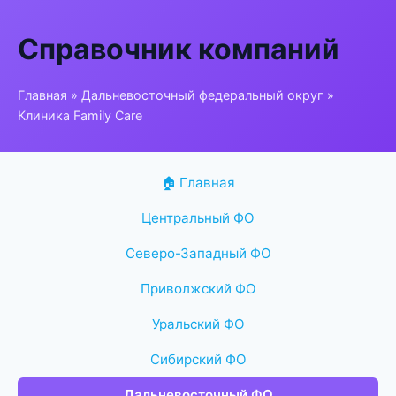
Справочник компаний
Главная
»
Дальневосточный федеральный округ
»
Клиника Family Care
🏠 Главная
Центральный ФО
Северо-Западный ФО
Приволжский ФО
Уральский ФО
Сибирский ФО
Дальневосточный ФО