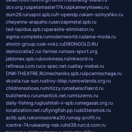
dcv.org.ru
spetsmaster174.ru
ipkameryhiseeu.ru
dum26.ru
ruspol.spb.ru
fr-opendp.ru
kam-solnyshko.ru
cheyenne-arapaho.ru
sevzapmetal.spb.ru
ted-lapidus.spb.ru
parasite-eliminator.ru
sigma-complete.ru
modernworld.ru
dama-moda.ru
eholot-group.ru
sk-nvkz.ru
DRONGOLD.RU
democratia2.ru
i-farmer.ru
mass-sport.org
jablonex.spb.ru
bookmess.ru
linkword.ru
refineua.com.ru
cs-spec.net.ru
altay-mebel.ru
DNK-THEATRE.RU
mechaniks.spb.ru
ipcamtechage.ru
skosta.ru
a-sun.ru
stroy-ldsp.ru
snowlands.org.ru
childrensshoes.ru
mrlizzy.ru
mebelsofiakrd.ru
bulizhenko.ru
rumantick.net.ru
mtszerno.ru
daily-fishing.ru
glushiteli-v-spb.ru
megasat.org.ru
localization.net.ru
flyingfish.pp.ru
ds5teremok.ru
aclib.spb.ru
komissionka30.ru
mag-profit.ru
icentre-74.ru
leasing-nsk.ru
hd39.ru
rcd.com.ru