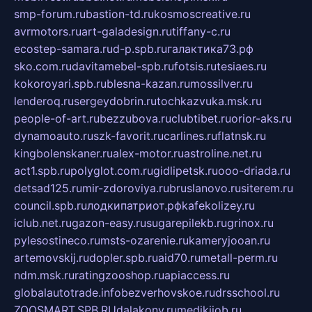
smp-forum.ru
bastion-td.ru
kosmoscreative.ru
avrmotors.ru
art-galadesign.ru
tiffany-c.ru
ecostep-samara.ru
d-p.spb.ru
галактика73.рф
sko.com.ru
davitamebel-spb.ru
fotsis.ru
tesiaes.ru
kokoroyari.spb.ru
blesna-kazan.ru
mossilver.ru
lenderoq.ru
sergeydobrin.ru
tochkazvuka.msk.ru
people-of-art.ru
bezzubova.ru
clubtibet.ru
orior-aks.ru
dynamoauto.ru
szk-favorit.ru
carlines.ru
flatnsk.ru
kingbolenskaner.ru
alex-motor.ru
astroline.net.ru
act1.spb.ru
polyglot.com.ru
gidlipetsk.ru
ooo-driada.ru
detsad125.ru
mir-zdoroviya.ru
bruslanovo.ru
siterem.ru
council.spb.ru
лодкипатриот.рф
kafekolizey.ru
iclub.net.ru
gazon-easy.ru
sugarepilekb.ru
grinox.ru
pylesostineco.ru
msts-ozarenie.ru
kameryjooan.ru
artemovskij.ru
dopler.spb.ru
aid70.ru
metall-perm.ru
ndm.msk.ru
ratingzooshop.ru
apiaccess.ru
globalautotrade.info
bezverhovskoe.ru
drsschool.ru
ZOOSMART.SPB.RU
dalakony.ru
medikijob.ru