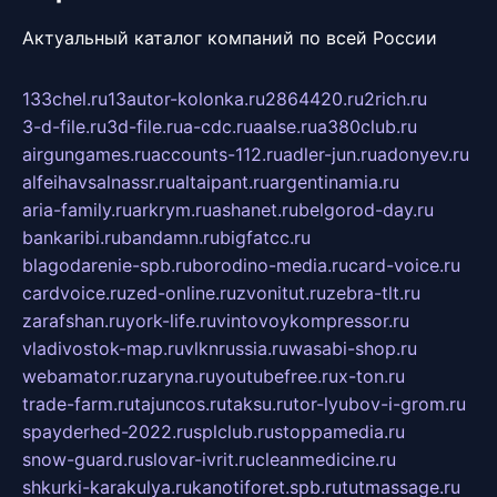
Актуальный каталог компаний по всей России
133chel.ru
13autor-kolonka.ru
2864420.ru
2rich.ru
3-d-file.ru
3d-file.ru
a-cdc.ru
aalse.ru
a380club.ru
airgungames.ru
accounts-112.ru
adler-jun.ru
adonyev.ru
alfeihavsalnassr.ru
altaipant.ru
argentinamia.ru
aria-family.ru
arkrym.ru
ashanet.ru
belgorod-day.ru
bankaribi.ru
bandamn.ru
bigfatcc.ru
blagodarenie-spb.ru
borodino-media.ru
card-voice.ru
cardvoice.ru
zed-online.ru
zvonitut.ru
zebra-tlt.ru
zarafshan.ru
york-life.ru
vintovoykompressor.ru
vladivostok-map.ru
vlknrussia.ru
wasabi-shop.ru
webamator.ru
zaryna.ru
youtubefree.ru
x-ton.ru
trade-farm.ru
tajuncos.ru
taksu.ru
tor-lyubov-i-grom.ru
spayderhed-2022.ru
splclub.ru
stoppamedia.ru
snow-guard.ru
slovar-ivrit.ru
cleanmedicine.ru
shkurki-karakulya.ru
kanotiforet.spb.ru
tutmassage.ru