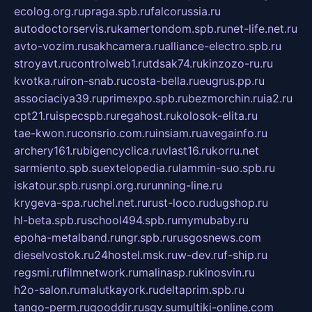
ecolog.org.ru
praga.spb.ru
falcorussia.ru
autodoctorservis.ru
kamertondom.spb.ru
net-life.net.ru
avto-vozim.ru
sakhcamera.ru
alliance-electro.spb.ru
stroyavt.ru
controlweb1.ru
tdsak74.ru
kinzozo-ru.ru
kvotka.ru
iron-snab.ru
costa-bella.ru
eugrus.pp.ru
associaciya39.ru
primexpo.spb.ru
bezmorchin.ru
ia2.ru
cpt21.ru
ispecspb.ru
regahost.ru
kolosok-elita.ru
tae-kwon.ru
consrio.com.ru
insiam.ru
avegainfo.ru
archery161.ru
bigencyclica.ru
vlast16.ru
korru.net
sarmiento.spb.su
extelopedia.ru
lammin-suo.spb.ru
iskatour.spb.ru
snpi.org.ru
running-line.ru
krygeva-spa.ru
chel.net.ru
rust-loco.ru
dugshop.ru
hl-beta.spb.ru
school494.spb.ru
mymubaby.ru
epoha-metalband.ru
ngr.spb.ru
rusgosnews.com
dieselvostok.ru
24hostel.msk.ru
w-dev.ru
f-ship.ru
regsmi.ru
filmnetwork.ru
malinasp.ru
kinosvin.ru
h2o-salon.ru
malutkayork.ru
deltaprim.spb.ru
tango-perm.ru
gooddir.ru
sgv.su
multiki-online.com