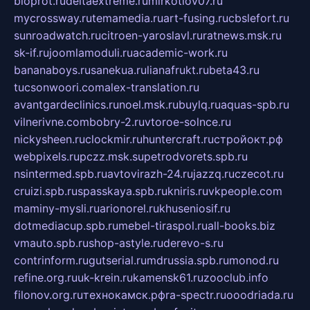
bioprot.ru
deltaextreme.ru
mirkotlov07.ru
mycrossway.ru
temamedia.ru
art-fusing.ru
cbslefort.ru
sunroadwatch.ru
citroen-yaroslavl.ru
ratnews.msk.ru
sk-if.ru
joomlamoduli.ru
academic-work.ru
bananaboys.ru
sanekua.ru
lianafrukt.ru
beta43.ru
tucsonwoori.com
alex-translation.ru
avantgardeclinics.ru
noel.msk.ru
buylq.ru
aquas-spb.ru
vilnerivne.com
bobry-2.ru
vtoroe-solnce.ru
nickysheen.ru
clockmir.ru
huntercraft.ru
стройокт.рф
webpixels.ru
pczz.msk.su
petrodvorets.spb.ru
nsintermed.spb.ru
avtovirazh-24.ru
jazzq.ru
czecot.ru
cruizi.spb.ru
spasskaya.spb.ru
kniris.ru
vkpeople.com
maminy-mysli.ru
arionorel.ru
khuseniosif.ru
dotmediacup.spb.ru
mebel-tiraspol.ru
all-books.biz
vmauto.spb.ru
shop-astyle.ru
derevo-s.ru
contrinform.ru
gutserial.ru
mdrussia.spb.ru
monod.ru
refine.org.ru
uk-krein.ru
kamensk61.ru
zooclub.info
filonov.org.ru
технокамск.рф
ra-spectr.ru
ooodriada.ru