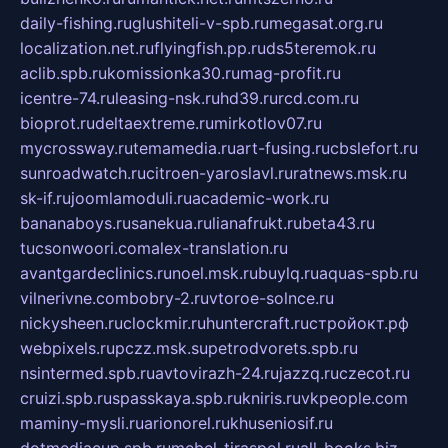
daily-fishing.ru
glushiteli-v-spb.ru
megasat.org.ru
localization.net.ru
flyingfish.pp.ru
ds5teremok.ru
aclib.spb.ru
komissionka30.ru
mag-profit.ru
icentre-74.ru
leasing-nsk.ru
hd39.ru
rcd.com.ru
bioprot.ru
deltaextreme.ru
mirkotlov07.ru
mycrossway.ru
temamedia.ru
art-fusing.ru
cbslefort.ru
sunroadwatch.ru
citroen-yaroslavl.ru
ratnews.msk.ru
sk-if.ru
joomlamoduli.ru
academic-work.ru
bananaboys.ru
sanekua.ru
lianafrukt.ru
beta43.ru
tucsonwoori.com
alex-translation.ru
avantgardeclinics.ru
noel.msk.ru
buylq.ru
aquas-spb.ru
vilnerivne.com
bobry-2.ru
vtoroe-solnce.ru
nickysheen.ru
clockmir.ru
huntercraft.ru
стройокт.рф
webpixels.ru
pczz.msk.su
petrodvorets.spb.ru
nsintermed.spb.ru
avtovirazh-24.ru
jazzq.ru
czecot.ru
cruizi.spb.ru
spasskaya.spb.ru
kniris.ru
vkpeople.com
maminy-mysli.ru
arionorel.ru
khuseniosif.ru