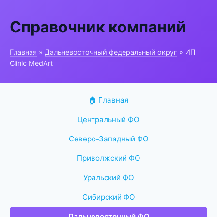
Справочник компаний
Главная
»
Дальневосточный федеральный округ
» ИП
Clinic MedArt
🏠 Главная
Центральный ФО
Северо-Западный ФО
Приволжский ФО
Уральский ФО
Сибирский ФО
Дальневосточный ФО