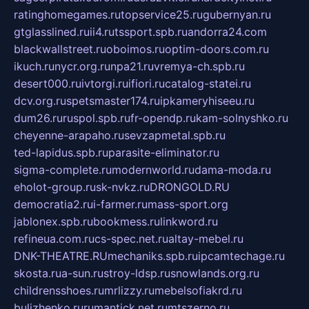
ratinghomegames.ru
topservice25.ru
gubernyan.ru
gtglasslined.ru
ii4.ru
tssport.spb.ru
andorra24.com
blackwallstreet.ru
oboimos.ru
optim-doors.com.ru
ikuch.ru
nycr.org.ru
npa21.ru
vremya-ch.spb.ru
desert000.ru
ivtorgi.ru
ifiori.ru
catalog-statei.ru
dcv.org.ru
spetsmaster174.ru
ipkameryhiseeu.ru
dum26.ru
ruspol.spb.ru
fr-opendp.ru
kam-solnyshko.ru
cheyenne-arapaho.ru
sevzapmetal.spb.ru
ted-lapidus.spb.ru
parasite-eliminator.ru
sigma-complete.ru
modernworld.ru
dama-moda.ru
eholot-group.ru
sk-nvkz.ru
DRONGOLD.RU
democratia2.ru
i-farmer.ru
mass-sport.org
jablonex.spb.ru
bookmess.ru
linkword.ru
refineua.com.ru
cs-spec.net.ru
altay-mebel.ru
DNK-THEATRE.RU
mechaniks.spb.ru
ipcamtechage.ru
skosta.ru
a-sun.ru
stroy-ldsp.ru
snowlands.org.ru
childrensshoes.ru
mrlizzy.ru
mebelsofiakrd.ru
bulizhenko.ru
rumantick.net.ru
mtszerno.ru