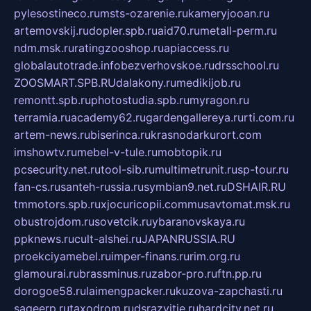
pylesostineco.ru
msts-ozarenie.ru
kameryjooan.ru
artemovskij.ru
dopler.spb.ru
aid70.ru
metall-perm.ru
ndm.msk.ru
ratingzooshop.ru
apiaccess.ru
globalautotrade.info
bezverhovskoe.ru
drsschool.ru
ZOOSMART.SPB.RU
dalakony.ru
medikijob.ru
remontt.spb.ru
photostudia.spb.ru
myragon.ru
terramia.ru
academy62.ru
gardengallereya.ru
rti.com.ru
artem-news.ru
biserinca.ru
krasnodarkurort.com
imshowtv.ru
mebel-v-tule.ru
mobtopik.ru
pcsecurity.net.ru
tool-sib.ru
multimetrunit.ru
sp-tour.ru
fan-cs.ru
santeh-russia.ru
symbian9.net.ru
DSHAIR.RU
tmmotors.spb.ru
xjocuricopii.com
musavtomat.msk.ru
obustrojdom.ru
sovetcik.ru
ybaranovskaya.ru
ppknews.ru
cult-alshei.ru
JAPANRUSSIA.RU
proekciyamebel.ru
imper-finans.ru
rim.org.ru
glamourai.ru
brassminus.ru
zabor-pro.ru
ftn.pp.ru
dorogoe58.ru
laimengpacker.ru
kuzova-zapchasti.ru
sageerp.ru
taxodrom.ru
dsrazvitie.ru
hardcity.net.ru