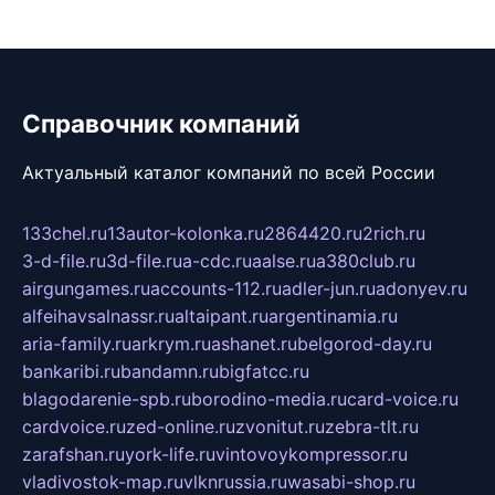
Справочник компаний
Актуальный каталог компаний по всей России
133chel.ru
13autor-kolonka.ru
2864420.ru
2rich.ru
3-d-file.ru
3d-file.ru
a-cdc.ru
aalse.ru
a380club.ru
airgungames.ru
accounts-112.ru
adler-jun.ru
adonyev.ru
alfeihavsalnassr.ru
altaipant.ru
argentinamia.ru
aria-family.ru
arkrym.ru
ashanet.ru
belgorod-day.ru
bankaribi.ru
bandamn.ru
bigfatcc.ru
blagodarenie-spb.ru
borodino-media.ru
card-voice.ru
cardvoice.ru
zed-online.ru
zvonitut.ru
zebra-tlt.ru
zarafshan.ru
york-life.ru
vintovoykompressor.ru
vladivostok-map.ru
vlknrussia.ru
wasabi-shop.ru