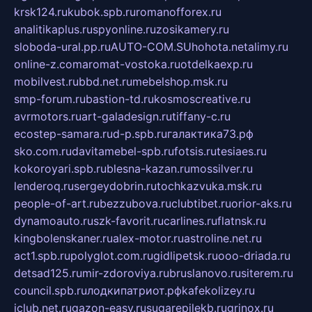
krsk124.ru
kubok.spb.ru
romanofforex.ru
analitikaplus.ru
spyonline.ru
zosikamery.ru
sloboda-ural.pp.ru
AUTO-COM.SU
hohota.net
alimy.ru
online-z.com
aromat-vostoka.ru
otdelkaexp.ru
mobilvest.ru
bbd.net.ru
mebelshop.msk.ru
smp-forum.ru
bastion-td.ru
kosmoscreative.ru
avrmotors.ru
art-galadesign.ru
tiffany-c.ru
ecostep-samara.ru
d-p.spb.ru
галактика73.рф
sko.com.ru
davitamebel-spb.ru
fotsis.ru
tesiaes.ru
kokoroyari.spb.ru
blesna-kazan.ru
mossilver.ru
lenderoq.ru
sergeydobrin.ru
tochkazvuka.msk.ru
people-of-art.ru
bezzubova.ru
clubtibet.ru
orior-aks.ru
dynamoauto.ru
szk-favorit.ru
carlines.ru
flatnsk.ru
kingbolenskaner.ru
alex-motor.ru
astroline.net.ru
act1.spb.ru
polyglot.com.ru
gidlipetsk.ru
ooo-driada.ru
detsad125.ru
mir-zdoroviya.ru
bruslanovo.ru
siterem.ru
council.spb.ru
лодкипатриот.рф
kafekolizey.ru
iclub.net.ru
gazon-easy.ru
sugarepilekb.ru
grinox.ru