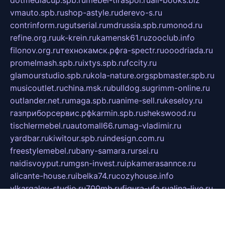
dotmediacup.spb.ru
mebel-tiraspol.ru
all-books.biz
vmauto.spb.ru
shop-astyle.ru
derevo-s.ru
contrinform.ru
gutserial.ru
mdrussia.spb.ru
monod.ru
refine.org.ru
uk-krein.ru
kamensk61.ru
zooclub.info
filonov.org.ru
технокамск.рф
ra-spectr.ru
ooodriada.ru
promelmash.spb.ru
ixtys.spb.ru
fccity.ru
glamourstudio.spb.ru
kola-nature.org
spbmaster.spb.ru
musicoutlet.ru
china.msk.ru
bulldog.su
grimm-online.ru
outlander.net.ru
maga.spb.ru
anime-sell.ru
keseloy.ru
газприборсервис.рф
karmin.spb.ru
shekswood.ru
tischlermebel.ru
automall66.ru
mag-vladimir.ru
yardbar.ru
kiwitour.spb.ru
indesign.com.ru
freestylemebel.ru
bany-samara.ru
rsei.ru
naidisvoyput.ru
mgsn-invest.ru
ipkamerasannce.ru
alicante-house.ru
ibelka74.ru
cozyhouse.info
vlkargalev-studio.ru
700mb.ru
figura-ufa.ru
alina-live.ru
belarusiannews.ru
womenknow.ru
dos-vniimk.ru
sega.net.ru
dv.net.ru
phenomenonsofhistory.com