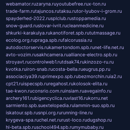
webamator.ru
zaryna.ru
youtubefree.ru
x-ton.ru
trade-farm.ru
tajuncos.ru
taksu.ru
tor-lyubov-i-grom.ru
spayderhed-2022.ru
splclub.ru
stoppamedia.ru
snow-guard.ru
slovar-ivrit.ru
cleanmedicine.ru
shkurki-karakulya.ru
kanotiforet.spb.ru
tutmassage.ru
ecolog.org.ru
praga.spb.ru
falcorussia.ru
autodoctorservis.ru
kamertondom.spb.ru
net-life.net.ru
avto-vozim.ru
sakhcamera.ru
alliance-electro.spb.ru
stroyavt.ru
controlweb1.ru
tdsak74.ru
kinzozo-ru.ru
kvotka.ru
iron-snab.ru
costa-bella.ru
eugrus.pp.ru
associaciya39.ru
primexpo.spb.ru
bezmorchin.ru
ia2.ru
cpt21.ru
ispecspb.ru
regahost.ru
kolosok-elita.ru
tae-kwon.ru
consrio.com.ru
insiam.ru
avegainfo.ru
archery161.ru
bigencyclica.ru
vlast16.ru
korru.net
sarmiento.spb.su
extelopedia.ru
lammin-suo.spb.ru
iskatour.spb.ru
snpi.org.ru
running-line.ru
krygeva-spa.ru
chel.net.ru
rust-loco.ru
dugshop.ru
hl-beta.spb.ru
school494.spb.ru
mymubaby.ru