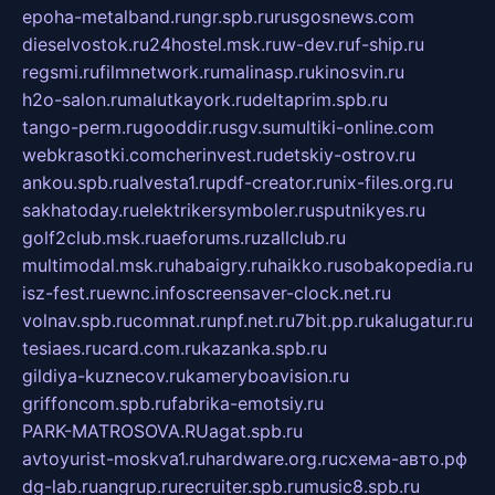
epoha-metalband.ru
ngr.spb.ru
rusgosnews.com
dieselvostok.ru
24hostel.msk.ru
w-dev.ru
f-ship.ru
regsmi.ru
filmnetwork.ru
malinasp.ru
kinosvin.ru
h2o-salon.ru
malutkayork.ru
deltaprim.spb.ru
tango-perm.ru
gooddir.ru
sgv.su
multiki-online.com
webkrasotki.com
cherinvest.ru
detskiy-ostrov.ru
ankou.spb.ru
alvesta1.ru
pdf-creator.ru
nix-files.org.ru
sakhatoday.ru
elektrikersymboler.ru
sputnikyes.ru
golf2club.msk.ru
aeforums.ru
zallclub.ru
multimodal.msk.ru
habaigry.ru
haikko.ru
sobakopedia.ru
isz-fest.ru
ewnc.info
screensaver-clock.net.ru
volnav.spb.ru
comnat.ru
npf.net.ru
7bit.pp.ru
kalugatur.ru
tesiaes.ru
card.com.ru
kazanka.spb.ru
gildiya-kuznecov.ru
kameryboavision.ru
griffoncom.spb.ru
fabrika-emotsiy.ru
PARK-MATROSOVA.RU
agat.spb.ru
avtoyurist-moskva1.ru
hardware.org.ru
схема-авто.рф
dg-lab.ru
angrup.ru
recruiter.spb.ru
music8.spb.ru