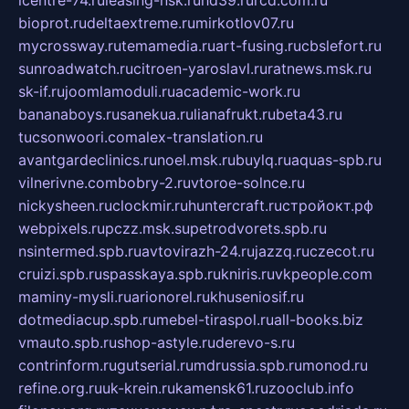
bioprot.ru
deltaextreme.ru
mirkotlov07.ru
mycrossway.ru
temamedia.ru
art-fusing.ru
cbslefort.ru
sunroadwatch.ru
citroen-yaroslavl.ru
ratnews.msk.ru
sk-if.ru
joomlamoduli.ru
academic-work.ru
bananaboys.ru
sanekua.ru
lianafrukt.ru
beta43.ru
tucsonwoori.com
alex-translation.ru
avantgardeclinics.ru
noel.msk.ru
buylq.ru
aquas-spb.ru
vilnerivne.com
bobry-2.ru
vtoroe-solnce.ru
nickysheen.ru
clockmir.ru
huntercraft.ru
стройокт.рф
webpixels.ru
pczz.msk.su
petrodvorets.spb.ru
nsintermed.spb.ru
avtovirazh-24.ru
jazzq.ru
czecot.ru
cruizi.spb.ru
spasskaya.spb.ru
kniris.ru
vkpeople.com
maminy-mysli.ru
arionorel.ru
khuseniosif.ru
dotmediacup.spb.ru
mebel-tiraspol.ru
all-books.biz
vmauto.spb.ru
shop-astyle.ru
derevo-s.ru
contrinform.ru
gutserial.ru
mdrussia.spb.ru
monod.ru
refine.org.ru
uk-krein.ru
kamensk61.ru
zooclub.info