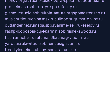
filonov.org.ru
технокамск.рф
ra-spectr.ru
ooodriada.ru
promelmash.spb.ru
ixtys.spb.ru
fccity.ru
glamourstudio.spb.ru
kola-nature.org
spbmaster.spb.ru
musicoutlet.ru
china.msk.ru
bulldog.su
grimm-online.ru
outlander.net.ru
maga.spb.ru
anime-sell.ru
keseloy.ru
газприборсервис.рф
karmin.spb.ru
shekswood.ru
tischlermebel.ru
automall66.ru
mag-vladimir.ru
yardbar.ru
kiwitour.spb.ru
indesign.com.ru
freestylemebel.ru
bany-samara.ru
rsei.ru
naidisvoyput.ru
mgsn-invest.ru
ipkamerasannce.ru
alicante-house.ru
ibelka74.ru
cozyhouse.info
vlkargalev-studio.ru
700mb.ru
figura-ufa.ru
alina-live.ru
belarusiannews.ru
womenknow.ru
dos-vniimk.ru
sega.net.ru
dv.net.ru
phenomenonsofhistory.com
telesputnik.net.ru
wall.pp.ru
pylesosroidmi.ru
gtc-clan.ru
cligs.ru
bibikazap.ru
popova.org.ru
netwhistler.spb.ru
bellvil.ru
bonzon.ru
iss-vladik.ru
defiparis.net.ru
las-gryzas.ru
amku.ru