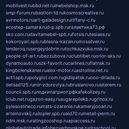
mobilvest.ru
bbd.net.ru
mebelshop.msk.ru
smp-forum.ru
bastion-td.ru
kosmoscreative.ru
avrmotors.ru
art-galadesign.ru
tiffany-c.ru
ecostep-samara.ru
d-p.spb.ru
галактика73.рф
sko.com.ru
davitamebel-spb.ru
fotsis.ru
tesiaes.ru
kokoroyari.spb.ru
blesna-kazan.ru
mossilver.ru
lenderoq.ru
sergeydobrin.ru
tochkazvuka.msk.ru
people-of-art.ru
bezzubova.ru
clubtibet.ru
orior-aks.ru
dynamoauto.ru
szk-favorit.ru
carlines.ru
flatnsk.ru
kingbolenskaner.ru
alex-motor.ru
astroline.net.ru
act1.spb.ru
polyglot.com.ru
gidlipetsk.ru
ooo-driada.ru
detsad125.ru
mir-zdoroviya.ru
bruslanovo.ru
siterem.ru
council.spb.ru
лодкипатриот.рф
kafekolizey.ru
iclub.net.ru
gazon-easy.ru
sugarepilekb.ru
grinox.ru
pylesostineco.ru
msts-ozarenie.ru
kameryjooan.ru
artemovskij.ru
dopler.spb.ru
aid70.ru
metall-perm.ru
ndm.msk.ru
ratingzooshop.ru
apiaccess.ru
globalautotrade.info
bezverhovskoe.ru
drsschool.ru