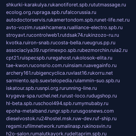
shkurki-karakulya.ru
kanotiforet.spb.ru
tutmassage.ru
ecolog.org.ru
praga.spb.ru
falcorussia.ru
autodoctorservis.ru
kamertondom.spb.ru
net-life.net.ru
avto-vozim.ru
sakhcamera.ru
alliance-electro.spb.ru
stroyavt.ru
controlweb1.ru
tdsak74.ru
kinzozo-ru.ru
kvotka.ru
iron-snab.ru
costa-bella.ru
eugrus.pp.ru
associaciya39.ru
primexpo.spb.ru
bezmorchin.ru
ia2.ru
cpt21.ru
ispecspb.ru
regahost.ru
kolosok-elita.ru
tae-kwon.ru
consrio.com.ru
insiam.ru
avegainfo.ru
archery161.ru
bigencyclica.ru
vlast16.ru
korru.net
sarmiento.spb.su
extelopedia.ru
lammin-suo.spb.ru
iskatour.spb.ru
snpi.org.ru
running-line.ru
krygeva-spa.ru
chel.net.ru
rust-loco.ru
dugshop.ru
hl-beta.spb.ru
school494.spb.ru
mymubaby.ru
epoha-metalband.ru
ngr.spb.ru
rusgosnews.com
dieselvostok.ru
24hostel.msk.ru
w-dev.ru
f-ship.ru
regsmi.ru
filmnetwork.ru
malinasp.ru
kinosvin.ru
h2o-salon.ru
malutkayork.ru
deltaprim.spb.ru