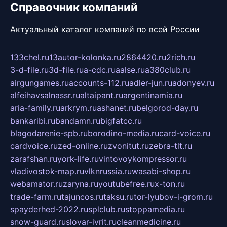
Справочник компаний
Актуальный каталог компаний по всей России
133chel.ru
13autor-kolonka.ru
2864420.ru
2rich.ru
3-d-file.ru
3d-file.ru
a-cdc.ru
aalse.ru
a380club.ru
airgungames.ru
accounts-112.ru
adler-jun.ru
adonyev.ru
alfeihavsalnassr.ru
altaipant.ru
argentinamia.ru
aria-family.ru
arkrym.ru
ashanet.ru
belgorod-day.ru
bankaribi.ru
bandamn.ru
bigfatcc.ru
blagodarenie-spb.ru
borodino-media.ru
card-voice.ru
cardvoice.ru
zed-online.ru
zvonitut.ru
zebra-tlt.ru
zarafshan.ru
york-life.ru
vintovoykompressor.ru
vladivostok-map.ru
vlknrussia.ru
wasabi-shop.ru
webamator.ru
zaryna.ru
youtubefree.ru
x-ton.ru
trade-farm.ru
tajuncos.ru
taksu.ru
tor-lyubov-i-grom.ru
spayderhed-2022.ru
splclub.ru
stoppamedia.ru
snow-guard.ru
slovar-ivrit.ru
cleanmedicine.ru