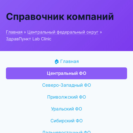
Справочник компаний
Главная
»
Центральный федеральный округ
»
ЗдравПункт Lab Clinic
🏠 Главная
Центральный ФО
Северо-Западный ФО
Приволжский ФО
Уральский ФО
Сибирский ФО
Дальневосточный ФО