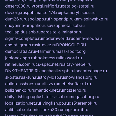
desert000.ru
ivtorgi.ru
ifiori.ru
catalog-statei.ru
dcv.org.ru
spetsmaster174.ru
ipkameryhiseeu.ru
dum26.ru
ruspol.spb.ru
fr-opendp.ru
kam-solnyshko.ru
cheyenne-arapaho.ru
sevzapmetal.spb.ru
ted-lapidus.spb.ru
parasite-eliminator.ru
sigma-complete.ru
modernworld.ru
dama-moda.ru
eholot-group.ru
sk-nvkz.ru
DRONGOLD.RU
democratia2.ru
i-farmer.ru
mass-sport.org
jablonex.spb.ru
bookmess.ru
linkword.ru
refineua.com.ru
cs-spec.net.ru
altay-mebel.ru
DNK-THEATRE.RU
mechaniks.spb.ru
ipcamtechage.ru
skosta.ru
a-sun.ru
stroy-ldsp.ru
snowlands.org.ru
childrensshoes.ru
mrlizzy.ru
mebelsofiakrd.ru
bulizhenko.ru
rumantick.net.ru
mtszerno.ru
daily-fishing.ru
glushiteli-v-spb.ru
megasat.org.ru
localization.net.ru
flyingfish.pp.ru
ds5teremok.ru
aclib.spb.ru
komissionka30.ru
mag-profit.ru
icentre-74.ru
leasing-nsk.ru
hd39.ru
rcd.com.ru