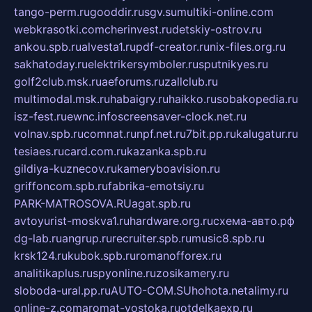
tango-perm.ru
gooddir.ru
sgv.su
multiki-online.com
webkrasotki.com
cherinvest.ru
detskiy-ostrov.ru
ankou.spb.ru
alvesta1.ru
pdf-creator.ru
nix-files.org.ru
sakhatoday.ru
elektrikersymboler.ru
sputnikyes.ru
golf2club.msk.ru
aeforums.ru
zallclub.ru
multimodal.msk.ru
habaigry.ru
haikko.ru
sobakopedia.ru
isz-fest.ru
ewnc.info
screensaver-clock.net.ru
volnav.spb.ru
comnat.ru
npf.net.ru
7bit.pp.ru
kalugatur.ru
tesiaes.ru
card.com.ru
kazanka.spb.ru
gildiya-kuznecov.ru
kameryboavision.ru
griffoncom.spb.ru
fabrika-emotsiy.ru
PARK-MATROSOVA.RU
agat.spb.ru
avtoyurist-moskva1.ru
hardware.org.ru
схема-авто.рф
dg-lab.ru
angrup.ru
recruiter.spb.ru
music8.spb.ru
krsk124.ru
kubok.spb.ru
romanofforex.ru
analitikaplus.ru
spyonline.ru
zosikamery.ru
sloboda-ural.pp.ru
AUTO-COM.SU
hohota.net
alimy.ru
online-z.com
aromat-vostoka.ru
otdelkaexp.ru