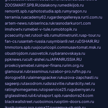
ZOOSMART.SPB.RU
dalakony.ru
medikijob.ru
remontt.spb.ru
photostudia.spb.ru
myragon.ru
terramia.ru
academy62.ru
gardengallereya.ru
rti.com.ru
artem-news.ru
biserinca.ru
krasnodarkurort.com
imshowtv.ru
mebel-v-tule.ru
mobtopik.ru
pcsecurity.net.ru
tool-sib.ru
multimetrunit.ru
sp-tour.ru
fan-cs.ru
santeh-russia.ru
symbian9.net.ru
DSHAIR.RU
tmmotors.spb.ru
xjocuricopii.com
musavtomat.msk.ru
obustrojdom.ru
sovetcik.ru
ybaranovskaya.ru
ppknews.ru
cult-alshei.ru
JAPANRUSSIA.RU
proekciyamebel.ru
imper-finans.ru
rim.org.ru
glamourai.ru
brassminus.ru
zabor-pro.ru
ftn.pp.ru
dorogoe58.ru
laimengpacker.ru
kuzova-zapchasti.ru
sageerp.ru
taxodrom.ru
dsrazvitie.ru
hardcity.net.ru
ratinghomegames.ru
topservice25.ru
gubernyan.ru
gtglasslined.ru
ii4.ru
tssport.spb.ru
andorra24.com
blackwallstreet.ru
oboimos.ru
optim-doors.com.ru
ikuch.ru
nycr.org.ru
npa21.ru
vremya-ch.spb.ru