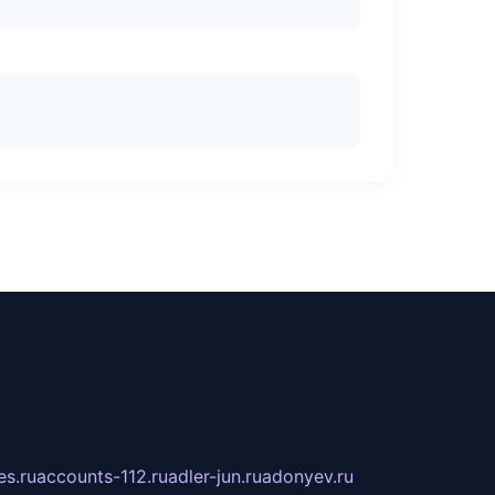
s.ru
accounts-112.ru
adler-jun.ru
adonyev.ru