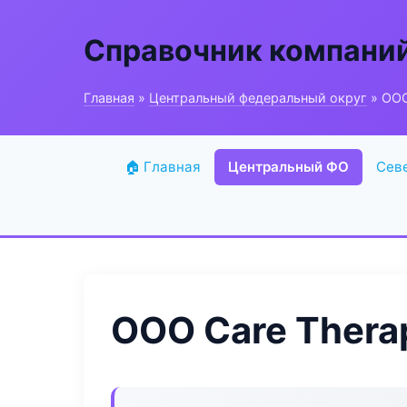
Справочник компани
Главная
»
Центральный федеральный округ
» ООО
🏠 Главная
Центральный ФО
Сев
ООО Care Thera