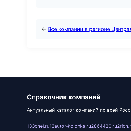
←
Все компании в регионе Центр
Справочник компаний
Актуальный каталог компаний по всей Рос
133chel.ru
13autor-kolonka.ru
2864420.ru
2rich.