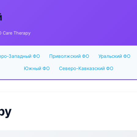
й
 Care Therapy
еро-Западный ФО
Приволжский ФО
Уральский ФО
Южный ФО
Северо-Кавказский ФО
py