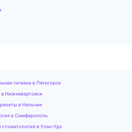
а
льная гигиена в Пятигорск
и в Нижневартовск
брекеты в Нальчик
логия в Симферополь
я стоматология в Улан-Удэ