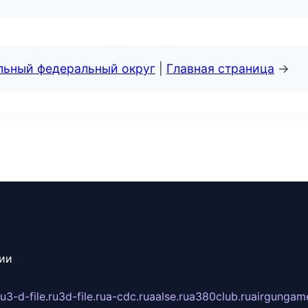
альный федеральный округ
|
Главная страница
→
сии
ru
3-d-file.ru
3d-file.ru
a-cdc.ru
aalse.ru
a380club.ru
airgungame