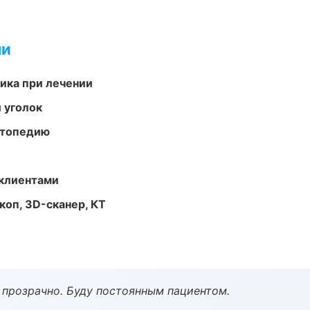
ми
тика при лечении
 уголок
ортопедию
 клиентами
оп, 3D-сканер, КТ
ё прозрачно. Буду постоянным пациентом.