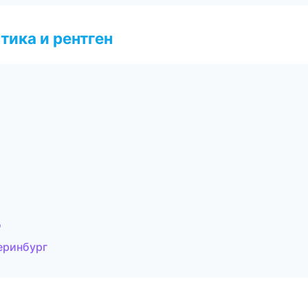
тика и рентген
д
еринбург