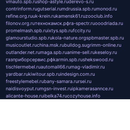
vmauto.spb.ru
shop-astyle.ru
derevo-s.ru
contrinform.ru
gutserial.ru
mdrussia.spb.ru
monod.ru
refine.org.ru
uk-krein.ru
kamensk61.ru
zooclub.info
filonov.org.ru
технокамск.рф
ra-spectr.ru
ooodriada.ru
promelmash.spb.ru
ixtys.spb.ru
fccity.ru
glamourstudio.spb.ru
kola-nature.org
spbmaster.spb.ru
musicoutlet.ru
china.msk.ru
bulldog.su
grimm-online.ru
outlander.net.ru
maga.spb.ru
anime-sell.ru
keseloy.ru
газприборсервис.рф
karmin.spb.ru
shekswood.ru
tischlermebel.ru
automall66.ru
mag-vladimir.ru
yardbar.ru
kiwitour.spb.ru
indesign.com.ru
freestylemebel.ru
bany-samara.ru
rsei.ru
naidisvoyput.ru
mgsn-invest.ru
ipkamerasannce.ru
alicante-house.ru
ibelka74.ru
cozyhouse.info
vlkargalev-studio.ru
700mb.ru
figura-ufa.ru
alina-live.ru
belarusiannews.ru
womenknow.ru
dos-vniimk.ru
sega.net.ru
dv.net.ru
phenomenonsofhistory.com
telesputnik.net.ru
wall.pp.ru
pylesosroidmi.ru