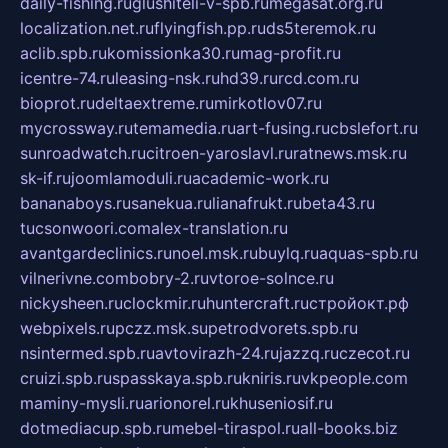
daily-fishing.ru
glushiteli-v-spb.ru
megasat.org.ru
localization.net.ru
flyingfish.pp.ru
ds5teremok.ru
aclib.spb.ru
komissionka30.ru
mag-profit.ru
icentre-74.ru
leasing-nsk.ru
hd39.ru
rcd.com.ru
bioprot.ru
deltaextreme.ru
mirkotlov07.ru
mycrossway.ru
temamedia.ru
art-fusing.ru
cbslefort.ru
sunroadwatch.ru
citroen-yaroslavl.ru
ratnews.msk.ru
sk-if.ru
joomlamoduli.ru
academic-work.ru
bananaboys.ru
sanekua.ru
lianafrukt.ru
beta43.ru
tucsonwoori.com
alex-translation.ru
avantgardeclinics.ru
noel.msk.ru
buylq.ru
aquas-spb.ru
vilnerivne.com
bobry-2.ru
vtoroe-solnce.ru
nickysheen.ru
clockmir.ru
huntercraft.ru
стройокт.рф
webpixels.ru
pczz.msk.su
petrodvorets.spb.ru
nsintermed.spb.ru
avtovirazh-24.ru
jazzq.ru
czecot.ru
cruizi.spb.ru
spasskaya.spb.ru
kniris.ru
vkpeople.com
maminy-mysli.ru
arionorel.ru
khuseniosif.ru
dotmediacup.spb.ru
mebel-tiraspol.ru
all-books.biz