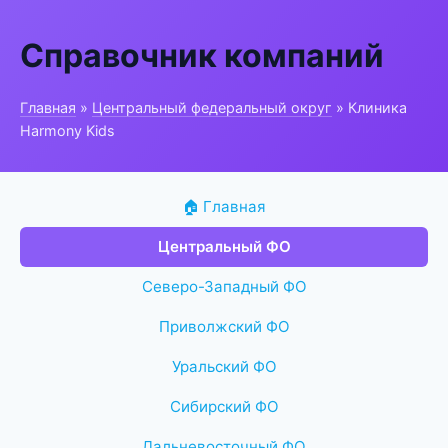
Справочник компаний
Главная
»
Центральный федеральный округ
» Клиника
Harmony Kids
🏠 Главная
Центральный ФО
Северо-Западный ФО
Приволжский ФО
Уральский ФО
Сибирский ФО
Дальневосточный ФО