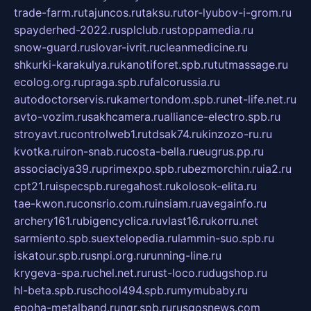
trade-farm.ru
tajuncos.ru
taksu.ru
tor-lyubov-i-grom.ru
spayderhed-2022.ru
splclub.ru
stoppamedia.ru
snow-guard.ru
slovar-ivrit.ru
cleanmedicine.ru
shkurki-karakulya.ru
kanotiforet.spb.ru
tutmassage.ru
ecolog.org.ru
praga.spb.ru
falcorussia.ru
autodoctorservis.ru
kamertondom.spb.ru
net-life.net.ru
avto-vozim.ru
sakhcamera.ru
alliance-electro.spb.ru
stroyavt.ru
controlweb1.ru
tdsak74.ru
kinzozo-ru.ru
kvotka.ru
iron-snab.ru
costa-bella.ru
eugrus.pp.ru
associaciya39.ru
primexpo.spb.ru
bezmorchin.ru
ia2.ru
cpt21.ru
ispecspb.ru
regahost.ru
kolosok-elita.ru
tae-kwon.ru
consrio.com.ru
insiam.ru
avegainfo.ru
archery161.ru
bigencyclica.ru
vlast16.ru
korru.net
sarmiento.spb.su
extelopedia.ru
lammin-suo.spb.ru
iskatour.spb.ru
snpi.org.ru
running-line.ru
krygeva-spa.ru
chel.net.ru
rust-loco.ru
dugshop.ru
hl-beta.spb.ru
school494.spb.ru
mymubaby.ru
epoha-metalband.ru
ngr.spb.ru
rusgosnews.com