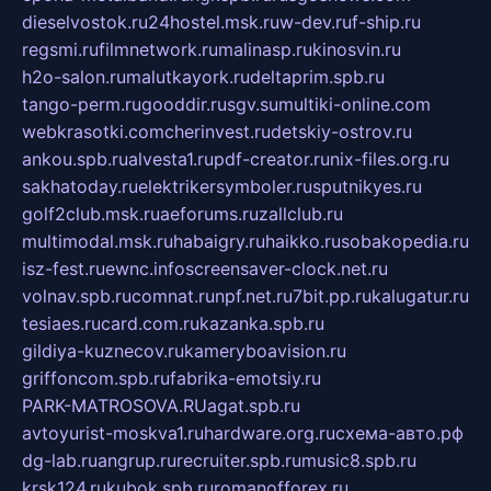
dieselvostok.ru
24hostel.msk.ru
w-dev.ru
f-ship.ru
regsmi.ru
filmnetwork.ru
malinasp.ru
kinosvin.ru
h2o-salon.ru
malutkayork.ru
deltaprim.spb.ru
tango-perm.ru
gooddir.ru
sgv.su
multiki-online.com
webkrasotki.com
cherinvest.ru
detskiy-ostrov.ru
ankou.spb.ru
alvesta1.ru
pdf-creator.ru
nix-files.org.ru
sakhatoday.ru
elektrikersymboler.ru
sputnikyes.ru
golf2club.msk.ru
aeforums.ru
zallclub.ru
multimodal.msk.ru
habaigry.ru
haikko.ru
sobakopedia.ru
isz-fest.ru
ewnc.info
screensaver-clock.net.ru
volnav.spb.ru
comnat.ru
npf.net.ru
7bit.pp.ru
kalugatur.ru
tesiaes.ru
card.com.ru
kazanka.spb.ru
gildiya-kuznecov.ru
kameryboavision.ru
griffoncom.spb.ru
fabrika-emotsiy.ru
PARK-MATROSOVA.RU
agat.spb.ru
avtoyurist-moskva1.ru
hardware.org.ru
схема-авто.рф
dg-lab.ru
angrup.ru
recruiter.spb.ru
music8.spb.ru
krsk124.ru
kubok.spb.ru
romanofforex.ru