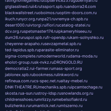
ratinghomegames.ru
topservice25.ru
gubernyan.ru
gtglasslined.ru
ii4.ru
tssport.spb.ru
andorra24.com
blackwallstreet.ru
oboimos.ru
optim-doors.com.ru
ikuch.ru
nycr.org.ru
npa21.ru
vremya-ch.spb.ru
desert000.ru
ivtorgi.ru
ifiori.ru
catalog-statei.ru
dcv.org.ru
spetsmaster174.ru
ipkameryhiseeu.ru
dum26.ru
ruspol.spb.ru
fr-opendp.ru
kam-solnyshko.ru
cheyenne-arapaho.ru
sevzapmetal.spb.ru
ted-lapidus.spb.ru
parasite-eliminator.ru
sigma-complete.ru
modernworld.ru
dama-moda.ru
eholot-group.ru
sk-nvkz.ru
DRONGOLD.RU
democratia2.ru
i-farmer.ru
mass-sport.org
jablonex.spb.ru
bookmess.ru
linkword.ru
refineua.com.ru
cs-spec.net.ru
altay-mebel.ru
DNK-THEATRE.RU
mechaniks.spb.ru
ipcamtechage.ru
skosta.ru
a-sun.ru
stroy-ldsp.ru
snowlands.org.ru
childrensshoes.ru
mrlizzy.ru
mebelsofiakrd.ru
bulizhenko.ru
rumantick.net.ru
mtszerno.ru