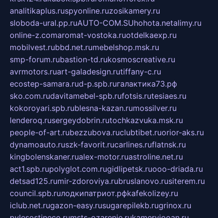
analitikaplus.ru
spyonline.ru
zosikamery.ru
sloboda-ural.pp.ru
AUTO-COM.SU
hohota.net
alimy.ru
online-z.com
aromat-vostoka.ru
otdelkaexp.ru
mobilvest.ru
bbd.net.ru
mebelshop.msk.ru
smp-forum.ru
bastion-td.ru
kosmoscreative.ru
avrmotors.ru
art-galadesign.ru
tiffany-c.ru
ecostep-samara.ru
d-p.spb.ru
галактика73.рф
sko.com.ru
davitamebel-spb.ru
fotsis.ru
tesiaes.ru
kokoroyari.spb.ru
blesna-kazan.ru
mossilver.ru
lenderoq.ru
sergeydobrin.ru
tochkazvuka.msk.ru
people-of-art.ru
bezzubova.ru
clubtibet.ru
orior-aks.ru
dynamoauto.ru
szk-favorit.ru
carlines.ru
flatnsk.ru
kingbolenskaner.ru
alex-motor.ru
astroline.net.ru
act1.spb.ru
polyglot.com.ru
gidlipetsk.ru
ooo-driada.ru
detsad125.ru
mir-zdoroviya.ru
bruslanovo.ru
siterem.ru
council.spb.ru
лодкипатриот.рф
kafekolizey.ru
iclub.net.ru
gazon-easy.ru
sugarepilekb.ru
grinox.ru
pylesostineco.ru
msts-ozarenie.ru
kameryjooan.ru