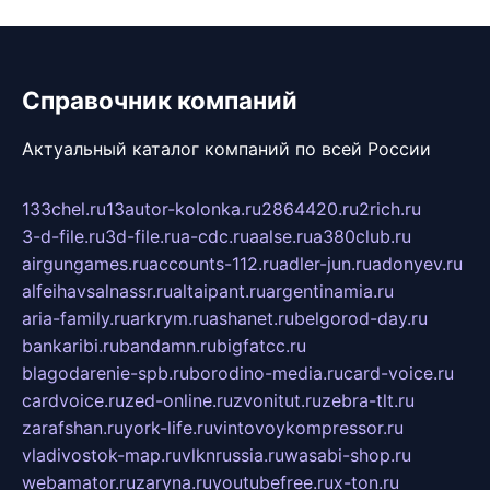
Справочник компаний
Актуальный каталог компаний по всей России
133chel.ru
13autor-kolonka.ru
2864420.ru
2rich.ru
3-d-file.ru
3d-file.ru
a-cdc.ru
aalse.ru
a380club.ru
airgungames.ru
accounts-112.ru
adler-jun.ru
adonyev.ru
alfeihavsalnassr.ru
altaipant.ru
argentinamia.ru
aria-family.ru
arkrym.ru
ashanet.ru
belgorod-day.ru
bankaribi.ru
bandamn.ru
bigfatcc.ru
blagodarenie-spb.ru
borodino-media.ru
card-voice.ru
cardvoice.ru
zed-online.ru
zvonitut.ru
zebra-tlt.ru
zarafshan.ru
york-life.ru
vintovoykompressor.ru
vladivostok-map.ru
vlknrussia.ru
wasabi-shop.ru
webamator.ru
zaryna.ru
youtubefree.ru
x-ton.ru