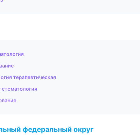
матология
вание
логия терапевтическая
я стоматология
ование
альный федеральный округ