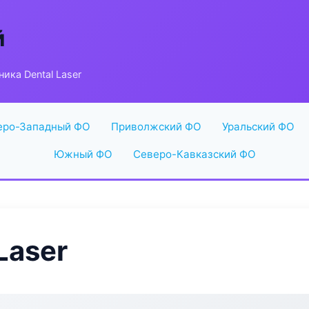
й
ника Dental Laser
еро-Западный ФО
Приволжский ФО
Уральский ФО
Южный ФО
Северо-Кавказский ФО
Laser