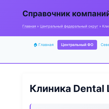
Справочник компани
Главная
»
Центральный федеральный округ
» Кли
🏠 Главная
Центральный ФО
Сев
Клиника Dental 