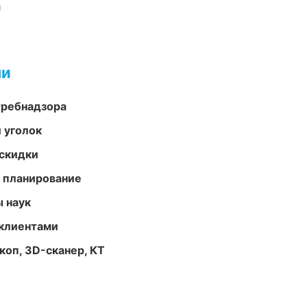
и
ми
требнадзора
 уголок
скидки
 планирование
ы наук
 клиентами
оп, 3D-сканер, КТ