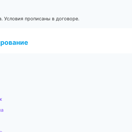
. Условия прописаны в договоре.
ирование
ж
ла
ль