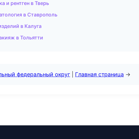
ка и рентген в Тверь
матология в Ставрополь
изделий в Калуга
макияж в Тольятти
альный федеральный округ
|
Главная страница
→