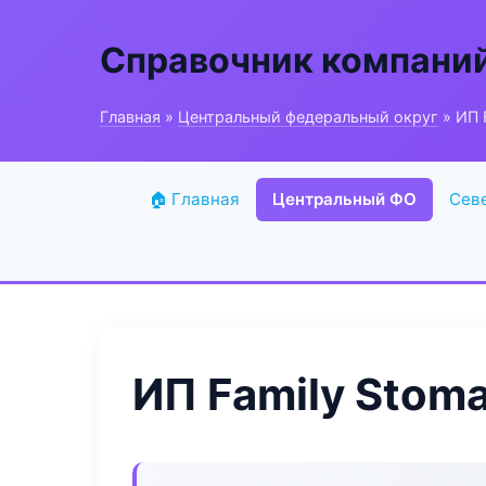
Справочник компани
Главная
»
Центральный федеральный округ
» ИП 
🏠 Главная
Центральный ФО
Сев
ИП Family Stom