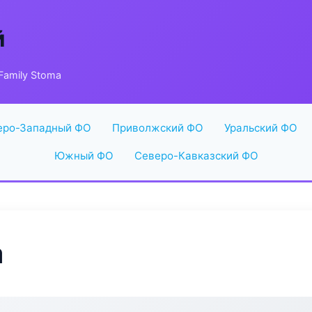
й
Family Stoma
еро-Западный ФО
Приволжский ФО
Уральский ФО
Южный ФО
Северо-Кавказский ФО
a