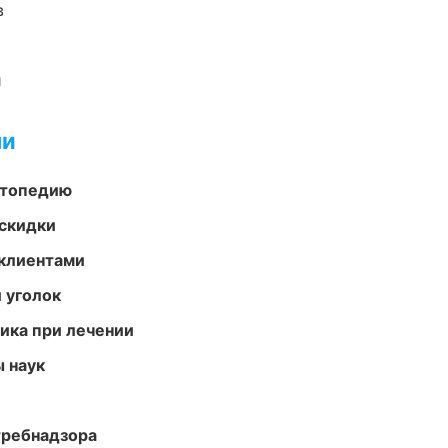
в
и
ми
ортопедию
скидки
 клиентами
 уголок
тика при лечении
ы наук
требнадзора