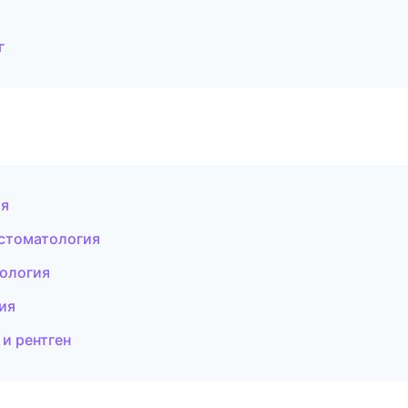
г
ия
 стоматология
тология
ия
 и рентген