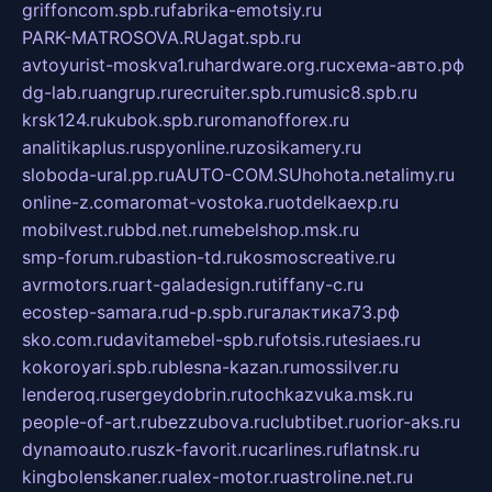
griffoncom.spb.ru
fabrika-emotsiy.ru
PARK-MATROSOVA.RU
agat.spb.ru
avtoyurist-moskva1.ru
hardware.org.ru
схема-авто.рф
dg-lab.ru
angrup.ru
recruiter.spb.ru
music8.spb.ru
krsk124.ru
kubok.spb.ru
romanofforex.ru
analitikaplus.ru
spyonline.ru
zosikamery.ru
sloboda-ural.pp.ru
AUTO-COM.SU
hohota.net
alimy.ru
online-z.com
aromat-vostoka.ru
otdelkaexp.ru
mobilvest.ru
bbd.net.ru
mebelshop.msk.ru
smp-forum.ru
bastion-td.ru
kosmoscreative.ru
avrmotors.ru
art-galadesign.ru
tiffany-c.ru
ecostep-samara.ru
d-p.spb.ru
галактика73.рф
sko.com.ru
davitamebel-spb.ru
fotsis.ru
tesiaes.ru
kokoroyari.spb.ru
blesna-kazan.ru
mossilver.ru
lenderoq.ru
sergeydobrin.ru
tochkazvuka.msk.ru
people-of-art.ru
bezzubova.ru
clubtibet.ru
orior-aks.ru
dynamoauto.ru
szk-favorit.ru
carlines.ru
flatnsk.ru
kingbolenskaner.ru
alex-motor.ru
astroline.net.ru