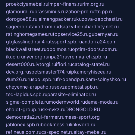
proekciyamebel.ru
imper-finans.ru
rim.org.ru
glamourai.ru
brassminus.ru
zabor-pro.ru
ftn.pp.ru
dorogoe58.ru
laimengpacker.ru
kuzova-zapchasti.ru
sageerp.ru
taxodrom.ru
dsrazvitie.ru
hardcity.net.ru
ratinghomegames.ru
topservice25.ru
gubernyan.ru
gtglasslined.ru
ii4.ru
tssport.spb.ru
andorra24.com
blackwallstreet.ru
oboimos.ru
optim-doors.com.ru
ikuch.ru
nycr.org.ru
npa21.ru
vremya-ch.spb.ru
desert000.ru
ivtorgi.ru
ifiori.ru
catalog-statei.ru
dcv.org.ru
spetsmaster174.ru
ipkameryhiseeu.ru
dum26.ru
ruspol.spb.ru
fr-opendp.ru
kam-solnyshko.ru
cheyenne-arapaho.ru
sevzapmetal.spb.ru
ted-lapidus.spb.ru
parasite-eliminator.ru
sigma-complete.ru
modernworld.ru
dama-moda.ru
eholot-group.ru
sk-nvkz.ru
DRONGOLD.RU
democratia2.ru
i-farmer.ru
mass-sport.org
jablonex.spb.ru
bookmess.ru
linkword.ru
refineua.com.ru
cs-spec.net.ru
altay-mebel.ru