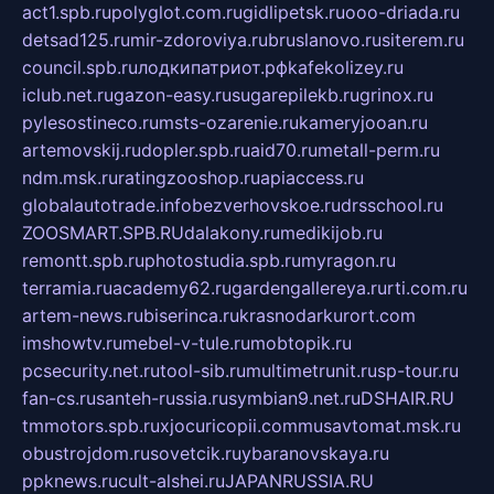
act1.spb.ru
polyglot.com.ru
gidlipetsk.ru
ooo-driada.ru
detsad125.ru
mir-zdoroviya.ru
bruslanovo.ru
siterem.ru
council.spb.ru
лодкипатриот.рф
kafekolizey.ru
iclub.net.ru
gazon-easy.ru
sugarepilekb.ru
grinox.ru
pylesostineco.ru
msts-ozarenie.ru
kameryjooan.ru
artemovskij.ru
dopler.spb.ru
aid70.ru
metall-perm.ru
ndm.msk.ru
ratingzooshop.ru
apiaccess.ru
globalautotrade.info
bezverhovskoe.ru
drsschool.ru
ZOOSMART.SPB.RU
dalakony.ru
medikijob.ru
remontt.spb.ru
photostudia.spb.ru
myragon.ru
terramia.ru
academy62.ru
gardengallereya.ru
rti.com.ru
artem-news.ru
biserinca.ru
krasnodarkurort.com
imshowtv.ru
mebel-v-tule.ru
mobtopik.ru
pcsecurity.net.ru
tool-sib.ru
multimetrunit.ru
sp-tour.ru
fan-cs.ru
santeh-russia.ru
symbian9.net.ru
DSHAIR.RU
tmmotors.spb.ru
xjocuricopii.com
musavtomat.msk.ru
obustrojdom.ru
sovetcik.ru
ybaranovskaya.ru
ppknews.ru
cult-alshei.ru
JAPANRUSSIA.RU