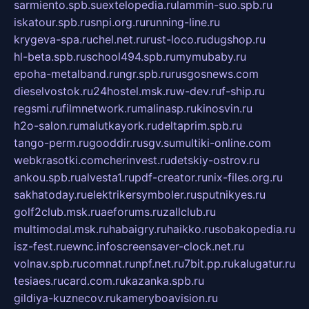
sarmiento.spb.su
extelopedia.ru
lammin-suo.spb.ru
iskatour.spb.ru
snpi.org.ru
running-line.ru
krygeva-spa.ru
chel.net.ru
rust-loco.ru
dugshop.ru
hl-beta.spb.ru
school494.spb.ru
mymubaby.ru
epoha-metalband.ru
ngr.spb.ru
rusgosnews.com
dieselvostok.ru
24hostel.msk.ru
w-dev.ru
f-ship.ru
regsmi.ru
filmnetwork.ru
malinasp.ru
kinosvin.ru
h2o-salon.ru
malutkayork.ru
deltaprim.spb.ru
tango-perm.ru
gooddir.ru
sgv.su
multiki-online.com
webkrasotki.com
cherinvest.ru
detskiy-ostrov.ru
ankou.spb.ru
alvesta1.ru
pdf-creator.ru
nix-files.org.ru
sakhatoday.ru
elektrikersymboler.ru
sputnikyes.ru
golf2club.msk.ru
aeforums.ru
zallclub.ru
multimodal.msk.ru
habaigry.ru
haikko.ru
sobakopedia.ru
isz-fest.ru
ewnc.info
screensaver-clock.net.ru
volnav.spb.ru
comnat.ru
npf.net.ru
7bit.pp.ru
kalugatur.ru
tesiaes.ru
card.com.ru
kazanka.spb.ru
gildiya-kuznecov.ru
kameryboavision.ru