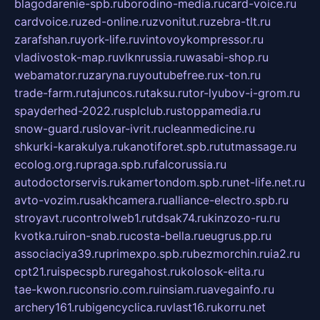
blagodarenie-spb.ru
borodino-media.ru
card-voice.ru
cardvoice.ru
zed-online.ru
zvonitut.ru
zebra-tlt.ru
zarafshan.ru
york-life.ru
vintovoykompressor.ru
vladivostok-map.ru
vlknrussia.ru
wasabi-shop.ru
webamator.ru
zaryna.ru
youtubefree.ru
x-ton.ru
trade-farm.ru
tajuncos.ru
taksu.ru
tor-lyubov-i-grom.ru
spayderhed-2022.ru
splclub.ru
stoppamedia.ru
snow-guard.ru
slovar-ivrit.ru
cleanmedicine.ru
shkurki-karakulya.ru
kanotiforet.spb.ru
tutmassage.ru
ecolog.org.ru
praga.spb.ru
falcorussia.ru
autodoctorservis.ru
kamertondom.spb.ru
net-life.net.ru
avto-vozim.ru
sakhcamera.ru
alliance-electro.spb.ru
stroyavt.ru
controlweb1.ru
tdsak74.ru
kinzozo-ru.ru
kvotka.ru
iron-snab.ru
costa-bella.ru
eugrus.pp.ru
associaciya39.ru
primexpo.spb.ru
bezmorchin.ru
ia2.ru
cpt21.ru
ispecspb.ru
regahost.ru
kolosok-elita.ru
tae-kwon.ru
consrio.com.ru
insiam.ru
avegainfo.ru
archery161.ru
bigencyclica.ru
vlast16.ru
korru.net