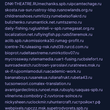
DNK-THEATRE.RU
mechaniks.spb.ru
ipcamtechage.ru
skosta.ru
a-sun.ru
stroy-ldsp.ru
snowlands.org.ru
childrensshoes.ru
mrlizzy.ru
mebelsofiakrd.ru
bulizhenko.ru
rumantick.net.ru
mtszerno.ru
daily-fishing.ru
glushiteli-v-spb.ru
megasat.org.ru
localization.net.ru
flyingfish.pp.ru
ds5teremok.ru
aclib.spb.ru
komissionka30.ru
mag-profit.ru
icentre-74.ru
leasing-nsk.ru
hd39.ru
rcd.com.ru
bioprot.ru
deltaextreme.ru
mirkotlov07.ru
mycrossway.ru
temamedia.ru
art-fusing.ru
cbslefort.ru
sunroadwatch.ru
citroen-yaroslavl.ru
ratnews.msk.ru
sk-if.ru
joomlamoduli.ru
academic-work.ru
bananaboys.ru
sanekua.ru
lianafrukt.ru
beta43.ru
tucsonwoori.com
alex-translation.ru
avantgardeclinics.ru
noel.msk.ru
buylq.ru
aquas-spb.ru
vilnerivne.com
bobry-2.ru
vtoroe-solnce.ru
nickysheen.ru
clockmir.ru
huntercraft.ru
стройокт.рф
webpixels.ru
pczz.msk.su
petrodvorets.spb.ru