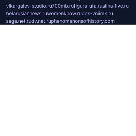
vlkargalev-studio.ru
700mb.ru
figura-ufa.ru
alina-live.ru
belarusiannews.ru
womenknow.ru
dos-vniimk.ru
sega.net.ru
dv.net.ru
phenomenonsofhistory.com
telesputnik.net.ru
wall.pp.ru
pylesosroidmi.ru
gtc-clan.ru
cligs.ru
bibikazap.ru
popova.org.ru
netwhistler.spb.ru
bellvil.ru
bonzon.ru
iss-vladik.ru
defiparis.net.ru
las-gryzas.ru
amku.ru
electednews.spb.ru
feather.org.ru
spar72.ru
tankiigri.ru
dominus.com.ru
ibtree.ru
sanykool.pp.ru
unixlib.org.ru
menatep.spb.ru
gartenterrassen.ru
printeka.ru
skvozilka.com.ru
parkovka-pub.ru
lovemobi.ru
art-ru.ru
emulatorz.com.ru
alucomp.com.ru
tatforum.com.ru
alternativa-profi.ru
dermakler.ru
artsurvey.ru
aredir.ru
khimspas.ru
centr-maxi.ru
2018r.ru
bort-stomer-defort.ru
professional2.ru
gibsons.ru
artselena.ru
art-pilot.ru
ingredient.spb.ru
npfpolimer.spb.ru
argentum.spb.ru
hom-edu.ru
af-num.ru
cashadvanceamericasev.org
trexp.spb.ru