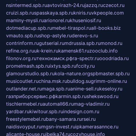
nsintermed.spb.ru
avtovirazh-24.ru
jazzq.ru
czecot.ru
cruizi.spb.ru
spasskaya.spb.ru
kniris.ru
vkpeople.com
maminy-mysli.ru
arionorel.ru
khuseniosif.ru
dotmediacup.spb.ru
mebel-tiraspol.ru
all-books.biz
vmauto.spb.ru
shop-astyle.ru
derevo-s.ru
contrinform.ru
gutserial.ru
mdrussia.spb.ru
monod.ru
refine.org.ru
uk-krein.ru
kamensk61.ru
zooclub.info
filonov.org.ru
технокамск.рф
ra-spectr.ru
ooodriada.ru
promelmash.spb.ru
ixtys.spb.ru
fccity.ru
glamourstudio.spb.ru
kola-nature.org
spbmaster.spb.ru
musicoutlet.ru
china.msk.ru
bulldog.su
grimm-online.ru
outlander.net.ru
maga.spb.ru
anime-sell.ru
keseloy.ru
газприборсервис.рф
karmin.spb.ru
shekswood.ru
tischlermebel.ru
automall66.ru
mag-vladimir.ru
yardbar.ru
kiwitour.spb.ru
indesign.com.ru
freestylemebel.ru
bany-samara.ru
rsei.ru
naidisvoyput.ru
mgsn-invest.ru
ipkamerasannce.ru
alicante-house.ru
ibelka74.ru
cozyhouse.info