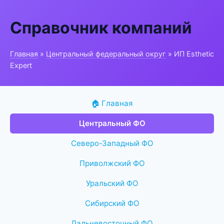
Справочник компаний
Главная
»
Центральный федеральный округ
» ИП Esthetic
Expert
🏠 Главная
Центральный ФО
Северо-Западный ФО
Приволжский ФО
Уральский ФО
Сибирский ФО
Дальневосточный ФО