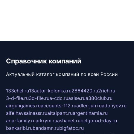
Справочник компаний
Актуальный каталог компаний по всей России
133chel.ru
13autor-kolonka.ru
2864420.ru
2rich.ru
3-d-file.ru
3d-file.ru
a-cdc.ru
aalse.ru
a380club.ru
airgungames.ru
accounts-112.ru
adler-jun.ru
adonyev.ru
alfeihavsalnassr.ru
altaipant.ru
argentinamia.ru
aria-family.ru
arkrym.ru
ashanet.ru
belgorod-day.ru
bankaribi.ru
bandamn.ru
bigfatcc.ru